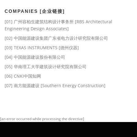
COMPANIES [企业链接]
[01] 广州容柏生建筑结构设计事务所 [RBS Architectural
Engineering Design Associates]
[02] 中国能源建设集团广东省电力设计研究院有限公司
[03] TEXAS INSTRUMENTS [德州仪器]
[04] 中国能源建设股份有限公司
[05] 华南理工大学建筑设计研究院有限公司
[06] CNKI中国知网
[07] 南方能源建设 [Southern Energy Construction]
[an error occurred while processing the directive]