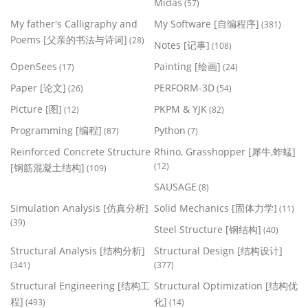
Midas
(57)
My father's Calligraphy and
My Software [自编程序]
(381)
Poems [父亲的书法与诗词]
(28)
Notes [记事]
(108)
OpenSees
Painting [绘画]
(17)
(24)
Paper [论文]
PERFORM-3D
(26)
(54)
Picture [图]
PKPM & YJK
(12)
(82)
Programming [编程]
Python
(87)
(7)
Reinforced Concrete Structure
Rhino, Grasshopper [犀牛,蚱蜢]
(12)
[钢筋混凝土结构]
(109)
SAUSAGE
(8)
Simulation Analysis [仿真分析]
Solid Mechanics [固体力学]
(11)
(39)
Steel Structure [钢结构]
(40)
Structural Analysis [结构分析]
Structural Design [结构设计]
(341)
(377)
Structural Engineering [结构工
Structural Optimization [结构优
程]
化]
(493)
(14)