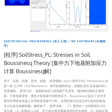
GEOTECHNICAL ENGINEERING [岩土工程]
/
MY SOFTWARE [自编程
序]
[程序] SoilStress_PL: Stresses in Soil,
Boussinesq Theory [集中力下地基附加应力
计算 Boussinesq解]
实干、实践、积累、思考、创新。 程序图标 ( Icon ) 程序介绍 ( Introduction) 这
是一款 土力学（Soil Mechanics） 相关的编程作品，由团队成员 吴金诚(WJC)
负责编制。 原理介绍： 地基附加应力是地基产生变形、建筑物沉降的主要原
因。计算地基变形，需先计算地基中的附加应力。Boussinesq J 提出了在半无
限空间弹性体表面上作用有竖直集中力时，在弹性体内任意点M引起的的附加
应力以及位移解析解。解析如下： 程序功能： （1）查询任一点M附加应力以
及位移 （2）绘制在r=ro处，应力或位移变量随深度的变化曲线 （3）绘制在深