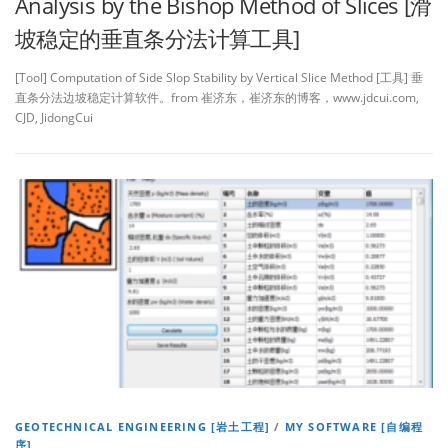
Analysis by the Bishop Method of Slices [滑
坡稳定的垂直条分法计算工具]
[Tool] Computation of Side Slop Stability by Vertical Slice Method [工具] 垂
直条分法边坡稳定计算软件。from 崔济东，崔济东的博客，www.jdcui.com,
CJD, JidongCui
GEOTECHNICAL ENGINEERING [岩土工程]
/
MY SOFTWARE [自编程
序]