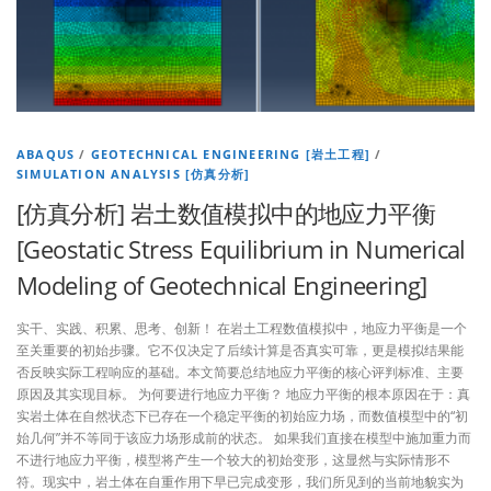
ABAQUS
/
GEOTECHNICAL ENGINEERING [岩土工程]
/
SIMULATION ANALYSIS [仿真分析]
[仿真分析] 岩土数值模拟中的地应力平衡
[Geostatic Stress Equilibrium in Numerical
Modeling of Geotechnical Engineering]
实干、实践、积累、思考、创新！ 在岩土工程数值模拟中，地应力平衡是一个
至关重要的初始步骤。它不仅决定了后续计算是否真实可靠，更是模拟结果能
否反映实际工程响应的基础。本文简要总结地应力平衡的核心评判标准、主要
原因及其实现目标。 为何要进行地应力平衡？ 地应力平衡的根本原因在于：真
实岩土体在自然状态下已存在一个稳定平衡的初始应力场，而数值模型中的“初
始几何”并不等同于该应力场形成前的状态。 如果我们直接在模型中施加重力而
不进行地应力平衡，模型将产生一个较大的初始变形，这显然与实际情形不
符。现实中，岩土体在自重作用下早已完成变形，我们所见到的当前地貌实为