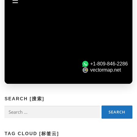
SEARCH [搜索]
Search
for:
TAG CLOUD [标签云]