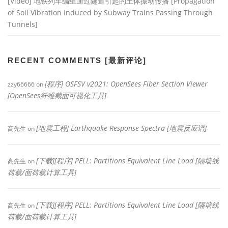
[Video] 地铁列车编组通过隧道引起的土体振动传播 [Propagation
of Soil Vibration Induced by Subway Trains Passing Through
Tunnels]
RECENT COMMENTS [最新评论]
[程序] OSFSV v2021: OpenSees Fiber Section Viewer
zzy66666
on
[OpenSees纤维截面可视化工具]
[地震工程] Earthquake Response Spectra [地震反应谱]
高先生
on
[下载][程序] PELL: Partitions Equivalent Line Load [隔墙线
高先生
on
荷载/面荷载计算工具]
[下载][程序] PELL: Partitions Equivalent Line Load [隔墙线
高先生
on
荷载/面荷载计算工具]