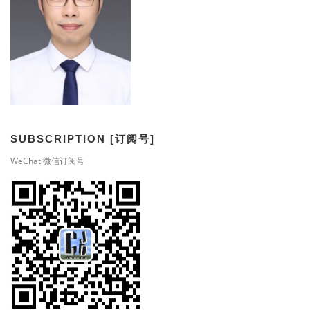
SUBSCRIPTION [订阅号]
WeChat 微信订阅号