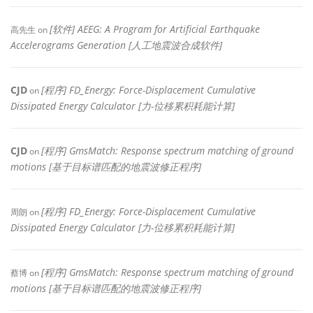
[软件] AEEG: A Program for Artificial Earthquake
高先生
on
Accelerograms Generation [人工地震波合成软件]
CJD
[程序] FD_Energy: Force-Displacement Cumulative
on
Dissipated Energy Calculator [力-位移累积耗能计算]
CJD
[程序] GmsMatch: Response spectrum matching of ground
on
motions [基于目标谱匹配的地震波修正程序]
[程序] FD_Energy: Force-Displacement Cumulative
周朗
on
Dissipated Energy Calculator [力-位移累积耗能计算]
[程序] GmsMatch: Response spectrum matching of ground
蔡博
on
motions [基于目标谱匹配的地震波修正程序]