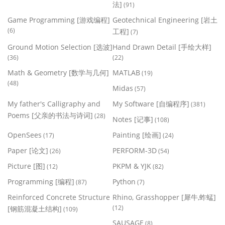
法]
(91)
Game Programming [游戏编程]
Geotechnical Engineering [岩土
(6)
工程]
(7)
Ground Motion Selection [选波]
Hand Drawn Detail [手绘大样]
(36)
(22)
Math & Geometry [数学与几何]
MATLAB
(19)
(48)
Midas
(57)
My father's Calligraphy and
My Software [自编程序]
(381)
Poems [父亲的书法与诗词]
(28)
Notes [记事]
(108)
OpenSees
Painting [绘画]
(17)
(24)
Paper [论文]
PERFORM-3D
(26)
(54)
Picture [图]
PKPM & YJK
(12)
(82)
Programming [编程]
Python
(87)
(7)
Reinforced Concrete Structure
Rhino, Grasshopper [犀牛,蚱蜢]
(12)
[钢筋混凝土结构]
(109)
SAUSAGE
(8)