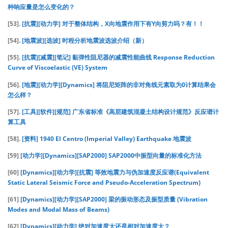
种响应量是怎么变化的？
[53].
[抗震][动力学] 对于整体结构，X向地震作用下有Y向剪力吗？有！！
[54].
[地震波][选波] 时程分析地震波选波介绍（新）
[55].
[抗震][减震][笔记] 黏弹性阻尼器的减震性能曲线 Response Reduction
Curve of Viscoelastic (VE) System
[56].
[地震][动力学][Dynamics] 将阻尼矩阵的非对角线元素取为0计算结果会
怎么样？
[57].
[工具][软件][规范] 广东省标准《高层建筑混凝土结构设计规范》反应谱计
算工具
[58].
[资料] 1940 El Centro (Imperial Valley) Earthquake 地震波
[59]
[动力学][Dynamics][SAP2000] SAP2000中振型向量的标准化方法
[60]
[Dynamics][动力学][抗震] 等效地震力与伪加速度反应谱(Equivalent
Static Lateral Seismic Force and Pseudo-Acceleration Spectrum)
[61]
[Dynamics][动力学][SAP2000] 梁的振动形态及振型质量 (Vibration
Modes and Modal Mass of Beams)
[62]
[Dynamics][动力学] 绝对加速度大还是相对加速度大？