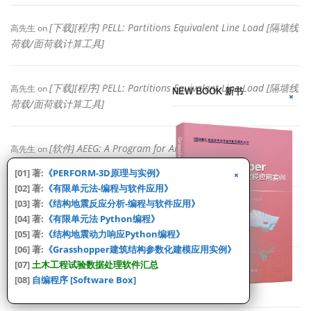
[下载][程序] PELL: Partitions Equivalent Line Load [隔墙线
高先生
on
荷载/面荷载计算工具]
[下载][程序] PELL: Partitions Equivalent Line Load [隔墙线
高先生
on
NEW BOOK 新书
荷载/面荷载计算工具]
[软件] AEEG: A Program for Artificial Earthquake
高先生
on
Accelerograms Generation [人工地震波合成软件]
[01] 著:
《PERFORM-3D原理与实例》
[02] 著:
《有限单元法-编程与软件应用》
[03] 著:
《结构地震反应分析-编程与软件应用》
CJD
[程序] FD_Energy: Force-Displacement Cumulative
on
[04] 著:
《有限单元法 Python编程》
Dissipated Energy Calculator [力-位移累积耗能计算]
[05] 著:
《结构地震动力响应Python编程》
[06] 著:
《Grasshopper建筑结构参数化建模应用实例》
[07]
土木工程试验数据处理软件汇总
CJD
[程序] GmsMatch: Response spectrum matching of ground
on
[08]
自编程序 [Software Box]
motions [基于目标谱匹配的地震波修正程序]