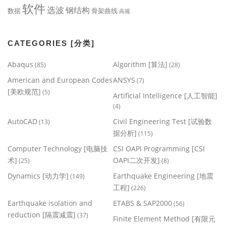
软件
选波
钢结构
数据
骨架曲线
高规
CATEGORIES [分类]
Abaqus
Algorithm [算法]
(85)
(28)
American and European Codes
ANSYS
(7)
[美欧规范]
(5)
Artificial Intelligence [人工智能]
(4)
AutoCAD
Civil Engineering Test [试验数
(13)
据分析]
(115)
Computer Technology [电脑技
CSI OAPI Programming [CSI
术]
OAPI二次开发]
(25)
(8)
Dynamics [动力学]
Earthquake Engineering [地震
(149)
工程]
(226)
Earthquake isolation and
ETABS & SAP2000
(56)
reduction [隔震减震]
(37)
Finite Element Method [有限元