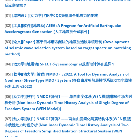
反应谱发散？
[81]
[结构设计][动力学] YJK中CQC振型组合地震力的复核
[82]
[工具][软件][地震动] AEEG: A Program for Artificial Earthquake
Accelerograms Generation [人工地震波合成软件]
[83]
[论文][Paper] 基于目标谱匹配法的地震波选波系统研制 (Development
of seismic wave selection system based on target spectrum matching
method)
[84]
[动力学][地震动] SPECTR与SeismoSignal反应谱计算有差异？
[85]
[软件][动力学][编程] NMDOF v2022: A Tool for Dynamic Analysis of
Nonlinear Shear-Type MDOF System (多自由度剪切层模型系统动力非线性
分析工具 v2022)
[86]
[动力学][软件] NMDOF算例1 —— 单自由度体系(WEN模型)非线性动力时
程分析 [Nonlinear Dynamic Time History Analysis of Single Degree of
Freedom System (WEN Model)]
[87]
[动力学][软件] NMDOF算例2 ——两自由度简化隔震结构体系(WEN模型)
非线性动力时程分析 [Nonlinear Dynamic Time History Analysis of Two
Degrees of Freedom Simplified Isolation Structural System (WEN