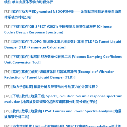
线性 单自由度体系动力时程分析
[72]
[软件][动力学][Dynamics] NSDOF算例6——设置黏弹性阻尼器单自由度
体系动力时程分析
[73]
[下载][软件]GB-SPECT V2021: 中国规范反应谱生成程序 [Chinese
Code’s Design Response Spectrum]
[74]
[结构][软件] TLDPC: 调谐液体阻尼器参数计算器 [TLDPC: Tuned Liquid
Damper (TLD) Parameter Calculator]
[75]
[下载][软件] 黏滞阻尼系数单位转换工具 [Viscous Damping Coefficient
Unit Conversion Tool]
[76]
[笔记][算例][减振] 调谐液体阻尼器减震算例 [Example of Vibration
Reduction of Tuned Liquid Damper (TLD) ]
[77]
[动力学][地震] 振型分解反应谱法构件地震力的计算过程？
[78]
[下载][软件][地震工程] Spectr_Evolution: Seismic response spectrum
evolution [地震波反应谱演化][反应谱随积分时间长短的变化]
[79]
[软件][数学][地震动] FPSA: Fourier and Power Spectra Analysis [地震
波频谱分析工具]
[80]
[动力学][地震工程] 一个有趣的问题: SPECTR中的Newmark-Beta法计算