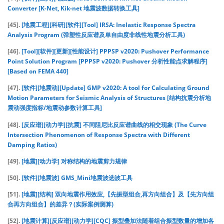
Converter [K-Net, Kik-net 地震波数据转换工具]
[45].
[地震工程][科研][软件][Tool] IRSA: Inelastic Response Spectra
Analysis Program (弹塑性反应谱及单自由度非线性地震分析工具)
[46].
[Tool][软件][更新][性能设计] PPPSP v2020: Pushover Performance
Point Solution Program [PPPSP v2020: Pushover 分析性能点求解程序]
[Based on FEMA 440]
[47].
[软件][地震动][Update] GMP v2020: A tool for Calculating Ground
Motion Parameters for Seismic Analysis of Structures [结构抗震分析地
震动强度指标/地震动参数计算工具]
[48].
[反应谱][动力学][抗震] 不同阻尼比反应谱曲线的相交现象 (The Curve
Intersection Phenomenon of Response Spectra with Different
Damping Ratios)
[49].
[地震][动力学] 对称结构的地震剪力规律
[50].
[软件][地震波] GMS_Mini地震波选波工具
[51].
[地震][结构] 双向地震作用效应,【先振型组合,再方向组合】及【先方向组
合再方向组合】的差异？(实际案例测算)
[52].
[地震计算][反应谱][动力学][CQC] 振型叠加法随着组合振型数量的增加各