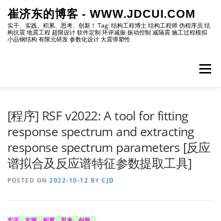
Skip
崔济东的博客 - WWW.JDCUI.COM
to
content
实干、实践、积累、思考、创新！ Tag: 结构工程博士 结构工程师 伪程序员 结
构抗震 地震工程 超限设计 软件定制 环评减振 振动控制 减隔震 施工过程模拟
小品钢结构 有限元研发 参数化设计 大震弹塑性
Menu
[最新]
[地震工程]
[振动控制]
[试验分析]
[程序] RSF v2022: A tool for fitting
response spectrum and extracting
response spectrum parameters [反应
[自编程序]
[软件笔记]
[仿真分析]
[出版物]
谱拟合及反应谱特征参数提取工具]
POSTED ON
[编程]
2022-10-12
[资源]
[博主]
BY
CJD
[网站]
实干、实践、积累、思考、创新。