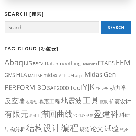
SEARCH [搜索]
Search
for:
TAG CLOUD [标签云]
Abaqus
FEM
ETABS
DataSmoothing
BBCA
Dynamics
Midas Gen
HLA
midas
GMS
MATLAB
Midas2Abaqus
YJK
PERFORM-3D
Tool
动力学
SAP2000
YPD
书
工具
地震波
反应谱
地震工程
抗震设计
抗规
地震动
盈建科
有限元
滞回曲线
科研
滞回环
混凝土
父亲
编程
结构设计
试验
论文
结构分析
规范
试验