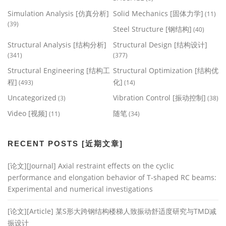
Simulation Analysis [仿真分析]
Solid Mechanics [固体力学]
(11)
(39)
Steel Structure [钢结构]
(40)
Structural Analysis [结构分析]
Structural Design [结构设计]
(341)
(377)
Structural Engineering [结构工
Structural Optimization [结构优
程]
化]
(493)
(14)
Uncategorized
Vibration Control [振动控制]
(3)
(38)
Video [视频]
随笔
(11)
(34)
RECENT POSTS [近期文章]
[论文][Journal] Axial restraint effects on the cyclic
performance and elongation behavior of T-shaped RC beams:
Experimental and numerical investigations
[论文][Article] 某S形大跨钢结构楼梯人致振动舒适度研究与TMD减
振设计