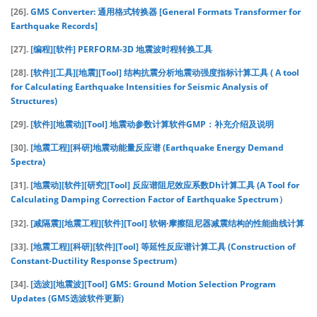
[26].
GMS Converter: 通用格式转换器 [General Formats Transformer for
Earthquake Records]
[27].
[编程][软件] PERFORM-3D 地震波时程转换工具
[28].
[软件][工具][地震][Tool] 结构抗震分析地震动强度指标计算工具 ( A tool
for Calculating Earthquake Intensities for Seismic Analysis of
Structures)
[29].
[软件][地震动][Tool] 地震动参数计算软件GMP：补充介绍及说明
[30].
[地震工程][科研]地震动能量反应谱 (Earthquake Energy Demand
Spectra)
[31].
[地震动][软件][研究][Tool] 反应谱阻尼效应系数Dh计算工具 (A Tool for
Calculating Damping Correction Factor of Earthquake Spectrum）
[32].
[减隔震][地震工程][软件][Tool] 软钢·摩擦阻尼器减震结构的性能曲线计算
[33].
[地震工程][科研][软件][Tool] 等延性反应谱计算工具 (Construction of
Constant-Ductility Response Spectrum)
[34].
[选波][地震波][Tool] GMS: Ground Motion Selection Program
Updates (GMS选波软件更新)