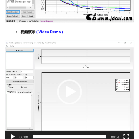
视频演示
( Video Demo
)
Video
Player
00:00
00:51