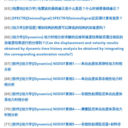
[63]
[地震动][动力学] 地震波的基线修正是什么意思？什么时候要基线修正？
[64]
[SPECTR][SeismoSignal] SPECTR与SeismoSignal反应谱计算有差异？
[65]
[动力学][舒适度] 增加结构的刚度可以降低的结构的加速度吗？
[66]
[动力学][Dynamics] 动力时程分析求解的位移和速度结果能否通过相应的
加速度结果进行积分得到？(Can the displacement and velocity results
obtained by dynamic time history analysis be obtained by integrating
the corresponding acceleration results?)
[67]
[软件][动力学][Dynamics] NSDOF算例1——单自由度体系弹性动力时程
分析
[68]
[软件][动力学][Dynamics] NSDOF算例2——单自由度体系非线性动力时
程分析
[69]
[软件][动力学][Dynamics] NSDOF算例3——非线性粘滞阻尼单自由度体
系动力时程分析
[70]
[软件][动力学][Dynamics] NSDOF算例4——摩擦阻尼单自由度体系动力
时程分析
[71]
[软件][动力学][Dynamics] NSDOF算例5——非线性粘滞阻尼器+材料非