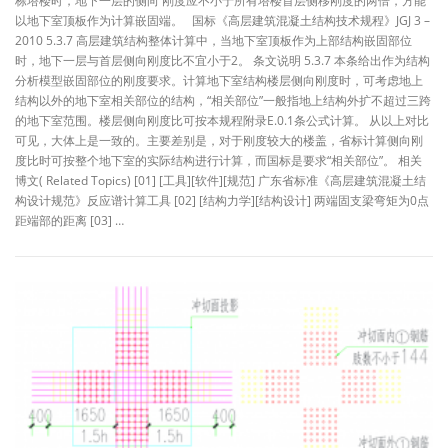
栋塔楼时，地下一层的侧向 刚度应不小于所有塔楼首层侧移刚度的两倍，方能
以地下室顶板作为计算嵌固端。 国标《高层建筑混凝土结构技术规程》JGJ 3 –
2010 5.3.7 高层建筑结构整体计算中，当地下室顶板作为上部结构嵌固部位
时，地下一层与首层侧向刚度比不宜小于2。 条文说明 5.3.7 本条给出作为结构
分析模型嵌固部位的刚度要求。计算地下室结构楼层侧向刚度时，可考虑地上
结构以外的地下室相关部位的结构，“相关部位”一般指地上结构外扩不超过三跨
的地下室范围。楼层侧向刚度比可按本规程附录E.0.1条公式计算。 从以上对比
可见，大体上是一致的。主要差别是，对于刚度较大的楼盖，省标计算侧向刚
度比时可按整个地下室的实际结构进行计算，而国标是要求“相关部位”。 相关
博文( Related Topics) [01] [工具][软件][规范] 广东省标准《高层建筑混凝土结
构设计规范》反应谱计算工具 [02] [结构力学][结构设计] 两端固支梁弯矩为0点
距端部的距离 [03] …