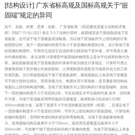
[结构设计] 广东省标高规及国标高规关于“嵌
固端”规定的异同
实干、实践、积累、思考，创新。 广东省标准 《高层建筑混凝土结构技术规
程》DBJ/T 15-92-2021 条文 5.3.7 结构计算时，嵌固端宜设于基础面或地下室
底板面，也可设于地下室楼盖或顶板面。当以地下室顶板作为上部结构的计算
嵌固部位时，地下一层的侧向刚度不应小于首层侧向刚度的2倍。当计算地下室
的层侧向刚度时，可用壳元或其它合适的单元模拟地下室外墙，并可考虑土侧
向约束的影响。 条文说明 计算模型中嵌固端的物理意义是水平位移和转角均为
零。基础底板面或地下室底板面的约束条件较为接近计算假定。计算时可用土
弹簧模拟地下室外侧土约束的影响，土弹簧刚度的选取宜与地室外岩土的工程
性质匹配。当计算嵌固端设于地下室底板面时，基础底板以上各层地下室楼盖
可不统计扭转位移比、受剪承载力比、刚度比等计算指标，是否属多塔结构由
地面以上的结构构成判断。当地下室顶板作为上部结构的计算嵌固端时，如地
下一层的侧向刚度不小于首层的2倍，可近似满足水平位移的约束 条件，但转角
不为零。当地下室顶板采用带托板的无梁楼盖，板厚取较小柱距的1/25和
300mm的较大值，设置了宽度不小于柱宽的配筋加强带（暗梁），且满足地下
一层的侧向刚度不小于首层的2倍时，可作为上部结构的计算嵌固端。计算结构
的侧向刚度时，宜同时考虑结构的剪切和弯曲刚度。当地下室顶板整体刚度
大、采用梁板结构且板厚不小于150mm，或采用无梁楼盖且板厚不小于
300mm时，可按整个地下室的实际结构计算侧向刚度。当地下室顶板以上有多