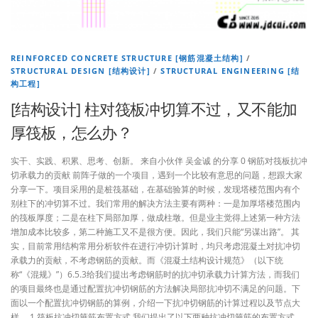
REINFORCED CONCRETE STRUCTURE [钢筋混凝土结构]
/
STRUCTURAL DESIGN [结构设计]
/
STRUCTURAL ENGINEERING [结
构工程]
[结构设计] 柱对筏板冲切算不过，又不能加
厚筏板，怎么办？
实干、实践、积累、思考、创新。 来自小伙伴 吴金诚 的分享 0 钢筋对筏板抗冲
切承载力的贡献 前阵子做的一个项目，遇到一个比较有意思的问题，想跟大家
分享一下。项目采用的是桩筏基础，在基础验算的时候，发现塔楼范围内有个
别柱下的冲切算不过。我们常用的解决方法主要有两种：一是加厚塔楼范围内
的筏板厚度；二是在柱下局部加厚，做成柱墩。但是业主觉得上述第一种方法
增加成本比较多，第二种施工又不是很方便。因此，我们只能“另谋出路”。 其
实，目前常用结构常用分析软件在进行冲切计算时，均只考虑混凝土对抗冲切
承载力的贡献，不考虑钢筋的贡献。而《混凝土结构设计规范》（以下统
称“《混规》”）6.5.3给我们提出考虑钢筋时的抗冲切承载力计算方法，而我们
的项目最终也是通过配置抗冲切钢筋的方法解决局部抗冲切不满足的问题。下
面以一个配置抗冲切钢筋的算例，介绍一下抗冲切钢筋的计算过程以及节点大
样。 1.筏板抗冲切箍筋布置方式 我们提出了以下两种抗冲切箍筋的布置方式。