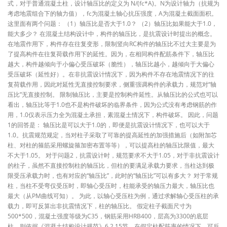
式，对于普通混凝土柱，设计轴压比的定义为 N/(fc*A)。N为设计轴力（抗规为
考虑地震组合下的轴力值），fc为混凝土轴心抗压强度，A为混凝土截面面积。
这里面有两个问题： （1）轴压比是否大于1.0？ （2）轴压比如果能大于1.0，
能大多少？ 在混凝土结构设计中，构件的轴压比，是抗震设计时提出的概念。
在地震作用下，构件存在往复变形，限制竖向RC构件的轴压比不过大主要是为
了提高构件在往复荷载作用下的延性。因为，在相同构件配筋条件下，轴压比
越大，构件越倾向于小偏心受压破坏（脆性），轴压比越小，越倾向于大偏心
受压破坏（延性好）。在非抗震设计情况下，因为构件不存在地震情况下的往
复荷载作用，因此对延性无直接控制要求，侧重强调构件的承载力，规范对“轴
压比”无直接控制。 限制轴压比，主要是控制构件延性。从轴压比的公式也可以
看出，轴压比等于1.0也不是构件破坏的临界条件，因为公式没有考虑钢筋的作
用，1.0仅表示压力全为混凝土承担，素混凝土情况下，构件破坏。 因此，问题
1的回答是： 轴压比是可以大于1.0的，即便是抗震设计情况下，也可以大于
1.0。抗震规范规定，当对柱子采取了可靠的提高延性的加强措施后（如附加芯
柱、对柱的箍筋采用螺旋箍加密布置等等），可以提高柱的轴压比限值，最大
不大于1.05。 对于问题2，抗震设计时，规范要求不大于1.05，对于非抗震设计
的柱子，虽然不直接控制柱的轴压比，但柱的要满足承载力要求，当柱达到极
限受压承载力时，也有对应的“轴压比”，此时的“轴压比”可以有多大？ 对于常规
柱，当柱不受弯仅受压时，即轴心受压时，柱能承受的轴压力最大，轴压比也
最大（从PM曲线可知）。 为此，以轴心受压柱为例，通过求解轴心受压柱的承
载力，即可反算出非抗震情况下，柱的轴压比。 假定柱子截面尺寸为
500*500，混凝土强度等级为C35，钢筋采用HRB400，层高为3300的底层
柱，则依据《混凝土结构设计规范》6.2.15节，在假定柱配筋率的情况下，可反