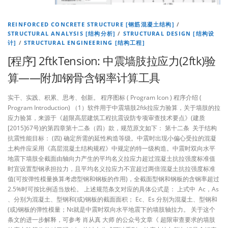
REINFORCED CONCRETE STRUCTURE [钢筋混凝土结构]
/
STRUCTURAL ANALYSIS [结构分析]
/
STRUCTURAL DESIGN [结构设
计]
/
STRUCTURAL ENGINEERING [结构工程]
[程序] 2ftkTension: 中震墙肢拉应力(2ftk)验
算——附加钢骨含钢率计算工具
实干、实践、积累、思考、创新。 程序图标 ( Program Icon ) 程序介绍 (
Program Introduction) （1）软件用于中震墙肢2ftk拉应力验算，关于墙肢的拉
应力验算，来源于《超限高层建筑工程抗震设防专项审查技术要点》(建质
[2015]67号)的第四章第十二条（四）款，规范原文如下： 第十二条 关于结构
抗震性能目标： (四) 确定所需的延性构造等级。中震时出现小偏心受拉的混凝
土构件应采用《高层混凝土结构规程》中规定的特一级构造。中震时双向水平
地震下墙肢全截面由轴向力产生的平均名义拉应力超过混凝土抗拉强度标准值
时宜设置型钢承担拉力，且平均名义拉应力不宜超过两倍混凝土抗拉强度标准
值(可按弹性模量换算考虑型钢和钢板的作用)，全截面型钢和钢板的含钢率超过
2.5%时可按比例适当放松。 上述规范条文对应的具体公式是： 上式中 Ac，As
、分别为混凝土、型钢和(或)钢板的截面面积； Ec、Es 分别为混凝土、型钢和
(或)钢板的弹性模量；Nt就是中震时双向水平地震下的墙肢轴拉力。 关于这个
条文的进一步解释，可参考 肖从真 大师 的公众号文章《 超限审查要求的墙肢