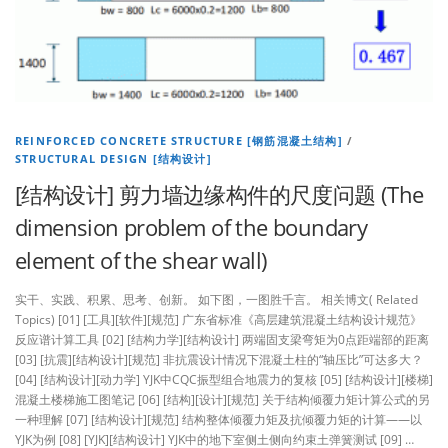
REINFORCED CONCRETE STRUCTURE [钢筋混凝土结构]
/
STRUCTURAL DESIGN [结构设计]
[结构设计] 剪力墙边缘构件的尺度问题 (The
dimension problem of the boundary
element of the shear wall)
实干、实践、积累、思考、创新。 如下图，一图胜千言。 相关博文( Related
Topics) [01] [工具][软件][规范] 广东省标准《高层建筑混凝土结构设计规范》
反应谱计算工具 [02] [结构力学][结构设计] 两端固支梁弯矩为0点距端部的距离
[03] [抗震][结构设计][规范] 非抗震设计情况下混凝土柱的“轴压比”可达多大？
[04] [结构设计][动力学] YJK中CQC振型组合地震力的复核 [05] [结构设计][楼梯]
混凝土楼梯施工图笔记 [06] [结构][设计][规范] 关于结构倾覆力矩计算公式的另
一种理解 [07] [结构设计][规范] 结构整体倾覆力矩及抗倾覆力矩的计算——以
YJK为例 [08] [YJK][结构设计] YJK中的地下室侧土侧向约束土弹簧测试 [09] …