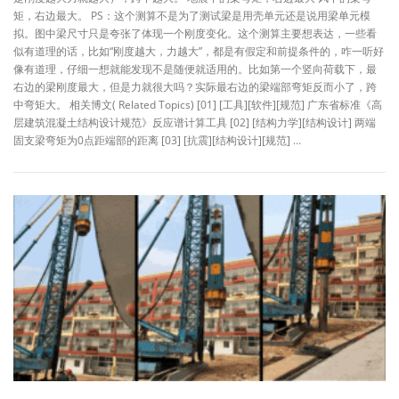
矩，右边最大。 PS：这个测算不是为了测试梁是用壳单元还是说用梁单元模
拟。图中梁尺寸只是夸张了体现一个刚度变化。这个测算主要想表达，一些看
似有道理的话，比如“刚度越大，力越大”，都是有假定和前提条件的，咋一听好
像有道理，仔细一想就能发现不是随便就适用的。比如第一个竖向荷载下，最
右边的梁刚度最大，但是力就很大吗？实际最右边的梁端部弯矩反而小了，跨
中弯矩大。 相关博文( Related Topics) [01] [工具][软件][规范] 广东省标准《高
层建筑混凝土结构设计规范》反应谱计算工具 [02] [结构力学][结构设计] 两端
固支梁弯矩为0点距端部的距离 [03] [抗震][结构设计][规范] …