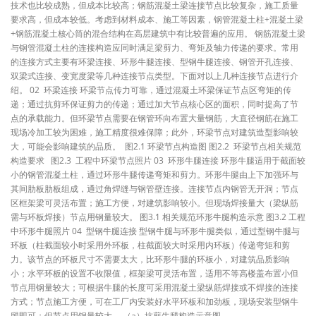
技术也比较成熟，但成本比较高；钢筋混凝土梁连接节点比较复杂，施工质量
要求高，但成本较低。考虑到材料成本、施工等因素，钢管混凝土柱+混凝土梁
+钢筋混凝土核心筒的混合结构在高层建筑中有比较普遍的应用。 钢筋混凝土梁
与钢管混凝土柱的连接构造应同时满足梁剪力、弯矩及轴力传递的要求。常用
的连接方式主要有环梁连接、环形牛腿连接、型钢牛腿连接、钢管开孔连接、
双梁式连接、变宽度梁等几种连接节点类型。下面对以上几种连接节点进行介
绍。 02 环梁连接 环梁节点传力可靠，通过混凝土环梁保证节点区弯矩的传
递；通过抗剪环保证剪力的传递；通过加大节点核心区的面积，同时提高了节
点的承载能力。但环梁节点需要在钢管环向布置大量钢筋，大直径钢筋在施工
现场冷加工较为困难，施工精度很难保障；此外，环梁节点对建筑造型影响较
大，可能会影响建筑的品质。 图2.1 环梁节点构造图 图2.2 环梁节点相关规范
构造要求 图2.3 工程中环梁节点照片 03 环形牛腿连接 环形牛腿适用于截面较
小的钢管混凝土柱，通过环形牛腿传递弯矩和剪力。环形牛腿由上下加强环与
其间肋板肋板组成，通过角焊缝与钢管壁连接。连接节点内钢管无开洞；节点
区框架梁可灵活布置；施工方便，对建筑影响较小。但现场焊接量大（梁纵筋
需与环板焊接）节点用钢量较大。 图3.1 相关规范环形牛腿构造示意 图3.2 工程
中环形牛腿照片 04 型钢牛腿连接 型钢牛腿与环形牛腿类似，通过型钢牛腿与
环板（柱截面较小时采用外环板，柱截面较大时采用内环板）传递弯矩和剪
力。该节点的环板尺寸不需要太大，比环形牛腿的环板小，对建筑品质影响
小；水平环板的设置不收限值，框架梁可灵活布置，适用不等高楼盖布置小但
节点用钢量较大；可根据牛腿的长度可采用混凝土梁纵筋焊接或不焊接的连接
方式；节点施工方便，可在工厂内安装好水平环板和加劲板，现场安装型钢牛
腿即可；但节点用钢量较大。 （a）抗剪牛腿构造示意图 …