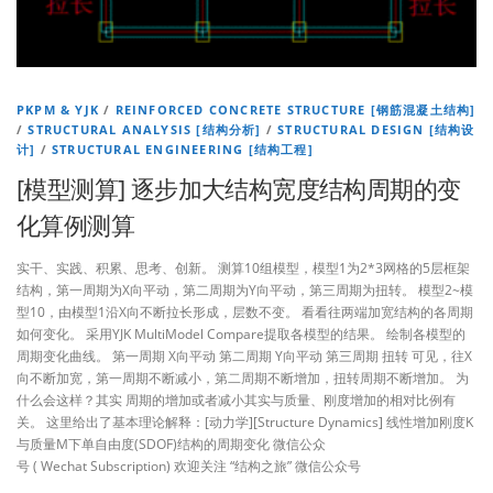
PKPM & YJK
/
REINFORCED CONCRETE STRUCTURE [钢筋混凝土结构]
/
STRUCTURAL ANALYSIS [结构分析]
/
STRUCTURAL DESIGN [结构设
计]
/
STRUCTURAL ENGINEERING [结构工程]
[模型测算] 逐步加大结构宽度结构周期的变
化算例测算
实干、实践、积累、思考、创新。 测算10组模型，模型1为2*3网格的5层框架
结构，第一周期为X向平动，第二周期为Y向平动，第三周期为扭转。 模型2~模
型10，由模型1沿X向不断拉长形成，层数不变。 看看往两端加宽结构的各周期
如何变化。 采用YJK MultiModel Compare提取各模型的结果。 绘制各模型的
周期变化曲线。 第一周期 X向平动 第二周期 Y向平动 第三周期 扭转 可见，往X
向不断加宽，第一周期不断减小，第二周期不断增加，扭转周期不断增加。 为
什么会这样？其实 周期的增加或者减小其实与质量、刚度增加的相对比例有
关。 这里给出了基本理论解释：[动力学][Structure Dynamics] 线性增加刚度K
与质量M下单自由度(SDOF)结构的周期变化 微信公众
号 ( Wechat Subscription) 欢迎关注 “结构之旅” 微信公众号