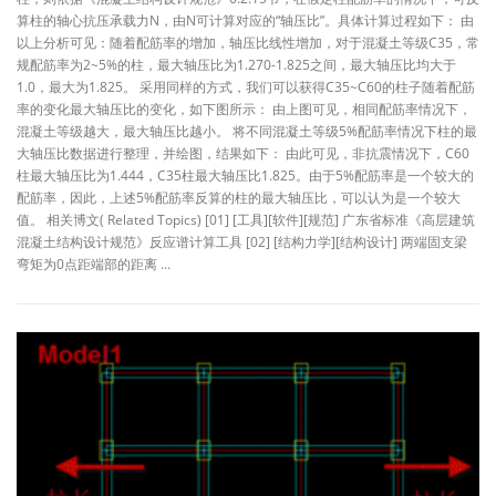
算柱的轴心抗压承载力N，由N可计算对应的“轴压比”。具体计算过程如下： 由
以上分析可见：随着配筋率的增加，轴压比线性增加，对于混凝土等级C35，常
规配筋率为2~5%的柱，最大轴压比为1.270-1.825之间，最大轴压比均大于
1.0，最大为1.825。 采用同样的方式，我们可以获得C35~C60的柱子随着配筋
率的变化最大轴压比的变化，如下图所示： 由上图可见，相同配筋率情况下，
混凝土等级越大，最大轴压比越小。 将不同混凝土等级5%配筋率情况下柱的最
大轴压比数据进行整理，并绘图，结果如下： 由此可见，非抗震情况下，C60
柱最大轴压比为1.444，C35柱最大轴压比1.825。由于5%配筋率是一个较大的
配筋率，因此，上述5%配筋率反算的柱的最大轴压比，可以认为是一个较大
值。 相关博文( Related Topics) [01] [工具][软件][规范] 广东省标准《高层建筑
混凝土结构设计规范》反应谱计算工具 [02] [结构力学][结构设计] 两端固支梁
弯矩为0点距端部的距离 …