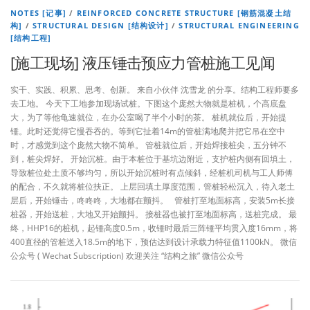
NOTES [记事]
/
REINFORCED CONCRETE STRUCTURE [钢筋混凝土结
构]
/
STRUCTURAL DESIGN [结构设计]
/
STRUCTURAL ENGINEERING
[结构工程]
[施工现场] 液压锤击预应力管桩施工见闻
实干、实践、积累、思考、创新。 来自小伙伴 沈雪龙 的分享。结构工程师要多
去工地。 今天下工地参加现场试桩。下图这个庞然大物就是桩机，个高底盘
大，为了等他龟速就位，在办公室喝了半个小时的茶。 桩机就位后，开始提
锤。此时还觉得它慢吞吞的。等到它扯着14m的管桩满地爬并把它吊在空中
时，才感觉到这个庞然大物不简单。 管桩就位后，开始焊接桩尖，五分钟不
到，桩尖焊好。 开始沉桩。由于本桩位于基坑边附近，支护桩内侧有回填土，
导致桩位处土质不够均匀，所以开始沉桩时有点倾斜，经桩机司机与工人师傅
的配合，不久就将桩位扶正。 上层回填土厚度范围，管桩轻松沉入，待入老土
层后，开始锤击，咚咚咚，大地都在颤抖。 管桩打至地面标高，安装5m长接
桩器，开始送桩，大地又开始颤抖。 接桩器也被打至地面标高，送桩完成。 最
终，HHP16的桩机，起锤高度0.5m，收锤时最后三阵锤平均贯入度16mm，将
400直径的管桩送入18.5m的地下，预估达到设计承载力特征值1100kN。 微信
公众号 ( Wechat Subscription) 欢迎关注 “结构之旅” 微信公众号