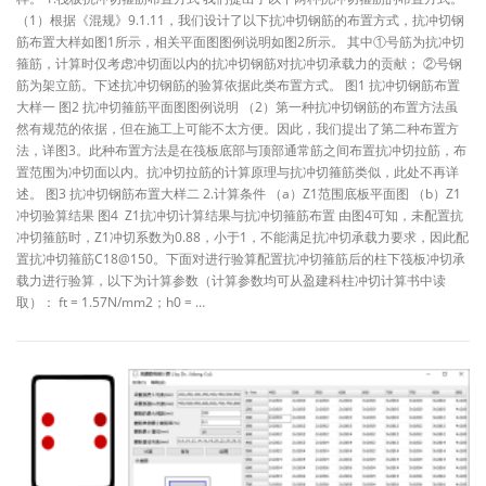
（1）根据《混规》9.1.11，我们设计了以下抗冲切钢筋的布置方式，抗冲切钢
筋布置大样如图1所示，相关平面图图例说明如图2所示。 其中①号筋为抗冲切
箍筋，计算时仅考虑冲切面以内的抗冲切钢筋对抗冲切承载力的贡献； ②号钢
筋为架立筋。下述抗冲切钢筋的验算依据此类布置方式。 图1 抗冲切钢筋布置
大样一 图2 抗冲切箍筋平面图图例说明 （2）第一种抗冲切钢筋的布置方法虽
然有规范的依据，但在施工上可能不太方便。因此，我们提出了第二种布置方
法，详图3。此种布置方法是在筏板底部与顶部通常筋之间布置抗冲切拉筋，布
置范围为冲切面以内。抗冲切拉筋的计算原理与抗冲切箍筋类似，此处不再详
述。 图3 抗冲切钢筋布置大样二 2.计算条件 （a）Z1范围底板平面图 （b）Z1
冲切验算结果 图4 Z1抗冲切计算结果与抗冲切箍筋布置 由图4可知，未配置抗
冲切箍筋时，Z1冲切系数为0.88，小于1，不能满足抗冲切承载力要求，因此配
置抗冲切箍筋C18@150。下面对进行验算配置抗冲切箍筋后的柱下筏板冲切承
载力进行验算，以下为计算参数（计算参数均可从盈建科柱冲切计算书中读
取）： ft = 1.57N/mm2；h0 = …