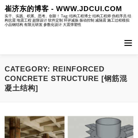
Skip
崔济东的博客 - WWW.JDCUI.COM
to
content
实干、实践、积累、思考、创新！ Tag: 结构工程博士 结构工程师 伪程序员 结
构抗震 地震工程 超限设计 软件定制 环评减振 振动控制 减隔震 施工过程模拟
小品钢结构 有限元研发 参数化设计 大震弹塑性
Menu
[最新]
[地震工程]
[振动控制]
[试验分析]
CATEGORY:
REINFORCED
CONCRETE STRUCTURE [钢筋混
凝土结构]
[自编程序]
[软件笔记]
[仿真分析]
[出版物]
[编程]
[资源]
[博主]
[网站]