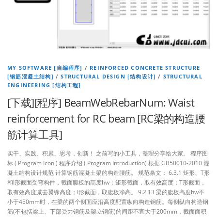
MY SOFTWARE [自编程序]
/
REINFORCED CONCRETE STRUCTURE
[钢筋混凝土结构]
/
STRUCTURAL DESIGN [结构设计]
/
STRUCTURAL
ENGINEERING [结构工程]
[下载][程序] BeamWebRebarNum: Waist
reinforcement for RC beam [RC梁的构造腰
筋计算工具]
实干、实践、积累、思考，创新！ 之前写的小工具，整理分享给大家。 程序图
标 ( Program Icon ) 程序介绍 ( Program Introduction) 根据 GB50010-2010 混
凝土结构设计规范 计算钢筋混凝土梁的构造腰筋。 规范条文： 6.3.1 矩形、T形
和I形截面受弯构件，截面腹板的高度hw：矩形截面，取有效高度；T形截面，
取有效高度减去翼缘高度；I形截面，取腹板净高。 9.2.13 梁的腹板高度hw不
小于450mm时，在梁的两个侧面应沿高度配置纵向构造钢筋。每侧纵向构造钢
筋(不包括梁上、下部受力钢筋及架立钢筋)的间距不宜大于200mm，截面面积