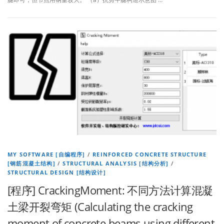
MY SOFTWARE [自编程序]
/
REINFORCED CONCRETE STRUCTURE
[钢筋混凝土结构]
/
STRUCTURAL ANALYSIS [结构分析]
/
STRUCTURAL DESIGN [结构设计]
[程序] CrackingMoment: 不同方法计算混凝
土梁开裂弯矩 (Calculating the cracking
moment of concrete beams using different