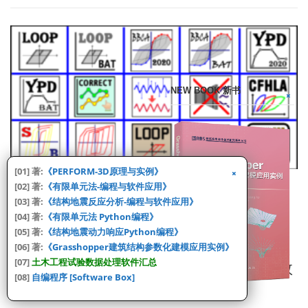
NEW BOOK 新书
[01] 著:
《PERFORM-3D原理与实例》
[02] 著:
《有限单元法-编程与软件应用》
CIVIL ENGINEERING TEST [试验数据分析]
/
MY SOFTWARE [自编程
[03] 著:
《结构地震反应分析-编程与软件应用》
序]
/
REINFORCED CONCRETE STRUCTURE [钢筋混凝土结构]
/
[04] 著:
《有限单元法 Python编程》
STRUCTURAL ENGINEERING [结构工程]
[05] 著:
《结构地震动力响应Python编程》
[试验][研究] Civil Engineering Test Data
[06] 著:
《Grasshopper建筑结构参数化建模应用实例》
[07]
土木工程试验数据处理软件汇总
Processing Program Suite [土木工程试验数
[08]
自编程序 [Software Box]
据处理程序集]