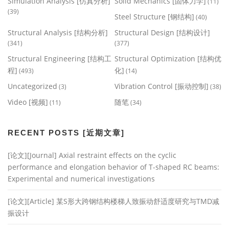
Simulation Analysis [仿真分析]
Solid Mechanics [固体力学]
(11)
(39)
Steel Structure [钢结构]
(40)
Structural Analysis [结构分析]
Structural Design [结构设计]
(341)
(377)
Structural Engineering [结构工
Structural Optimization [结构优
程]
化]
(493)
(14)
Uncategorized
Vibration Control [振动控制]
(3)
(38)
Video [视频]
随笔
(11)
(34)
RECENT POSTS [近期文章]
[论文][Journal] Axial restraint effects on the cyclic
performance and elongation behavior of T-shaped RC beams:
Experimental and numerical investigations
[论文][Article] 某S形大跨钢结构楼梯人致振动舒适度研究与TMD减
振设计