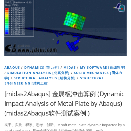
ABAQUS
/
DYNAMICS [动力学]
/
MIDAS
/
MY SOFTWARE [自编程序]
/
SIMULATION ANALYSIS [仿真分析]
/
SOLID MECHANICS [固体力
学]
/
STRUCTURAL ANALYSIS [结构分析]
/
STRUCTURAL
ENGINEERING [结构工程]
[midas2Abaqus] 金属板冲击算例 (Dynamic
Impact Analysis of Metal Plate by Abaqus)
(midas2Abaqus软件测试案例 )
实干、实践、积累、思考、创新。 A soft metal plate dynamic impacted by a
hard steel block. 用一个硬的金属块冲击一个软的金属板。一个