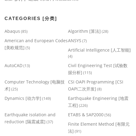
CATEGORIES [分类]
Abaqus
Algorithm [算法]
(85)
(28)
American and European Codes
ANSYS
(7)
[美欧规范]
(5)
Artificial Intelligence [人工智能]
(4)
AutoCAD
Civil Engineering Test [试验数
(13)
据分析]
(115)
Computer Technology [电脑技
CSI OAPI Programming [CSI
术]
OAPI二次开发]
(25)
(8)
Dynamics [动力学]
Earthquake Engineering [地震
(149)
工程]
(226)
Earthquake isolation and
ETABS & SAP2000
(56)
reduction [隔震减震]
(37)
Finite Element Method [有限元
法]
(91)