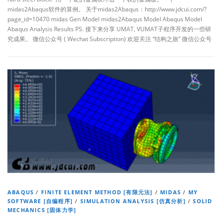
midas2Abaqus软件的算例。 关于midas2Abaqus：http://www.jdcui.com/?
page_id=10470 midas Gen Model midas2Abaqus Model Abaqus Model
Abaqus Analysis Results PS. 接下来分享 UMAT, VUMAT子程序开发的一些研
究成果。 微信公众号 ( Wechat Subscription) 欢迎关注 “结构之旅” 微信公众号
ABAQUS
/
FINITE ELEMENT METHOD [有限元法]
/
MIDAS
/
MY
SOFTWARE [自编程序]
/
SIMULATION ANALYSIS [仿真分析]
/
SOLID
MECHANICS [固体力学]