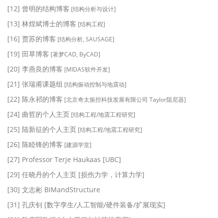
[12] 曾明的结构博客
[结构分析与设计]
[13] 林煌斌博士的博客
[结构工程]
[16] 贾苏的博客
[结构分析, SAUSAGE]
[19] 田草博客
[著梦CAD, ByCAD]
[20] 李燕良的博客
[MIDAS软件开发]
[21] 张瑞甫课题组
[结构振动控制与地震动]
[22] 陈永祁的博客
[北京奇太振控科技发展有限公司 Taylor阻尼器]
[24] 曲哲的个人主页
[结构工程/地震工程研究]
[25] 陆新征的个人主页
[结构工程/地震工程研究]
[26] 陈睦锋的博客
[建源学堂]
[27] Professor Terje Haukaas [UBC]
[29] 任晓丹的个人主页 [损伤力学，计算力学]
[30] 文志彬 BIMandStructure
[31] 孔庆钊 [数字孪生/人工智能/硬件装备/扩展现实]