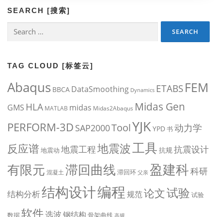
SEARCH [搜索]
Search
for:
TAG CLOUD [标签云]
Abaqus
FEM
ETABS
DataSmoothing
BBCA
Dynamics
Midas Gen
HLA
midas
GMS
MATLAB
Midas2Abaqus
YJK
PERFORM-3D
Tool
动力学
SAP2000
YPD
书
工具
地震波
反应谱
地震工程
抗震设计
抗规
地震动
盈建科
有限元
滞回曲线
科研
滞回环
混凝土
父亲
编程
结构设计
试验
论文
结构分析
规范
试验
软件
选波
钢结构
数据
骨架曲线
高规