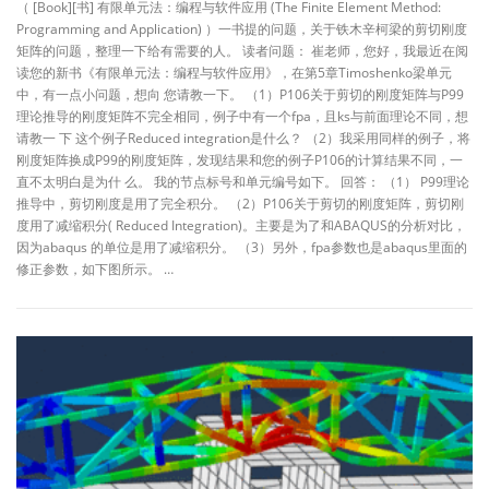
（ [Book][书] 有限单元法：编程与软件应用 (The Finite Element Method:
Programming and Application) ）一书提的问题，关于铁木辛柯梁的剪切刚度
矩阵的问题，整理一下给有需要的人。 读者问题： 崔老师，您好，我最近在阅
读您的新书《有限单元法：编程与软件应用》，在第5章Timoshenko梁单元
中，有一点小问题，想向 您请教一下。 （1）P106关于剪切的刚度矩阵与P99
理论推导的刚度矩阵不完全相同，例子中有一个fpa，且ks与前面理论不同，想
请教一 下 这个例子Reduced integration是什么？ （2）我采用同样的例子，将
刚度矩阵换成P99的刚度矩阵，发现结果和您的例子P106的计算结果不同，一
直不太明白是为什 么。 我的节点标号和单元编号如下。 回答： （1） P99理论
推导中，剪切刚度是用了完全积分。 （2）P106关于剪切的刚度矩阵，剪切刚
度用了减缩积分( Reduced Integration)。主要是为了和ABAQUS的分析对比，
因为abaqus 的单位是用了减缩积分。 （3）另外，fpa参数也是abaqus里面的
修正参数，如下图所示。 …