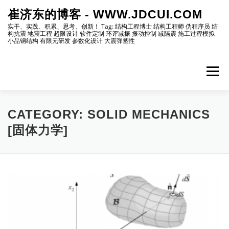
Skip
崔济东的博客 - WWW.JDCUI.COM
to
content
实干、实践、积累、思考、创新！ Tag: 结构工程博士 结构工程师 伪程序员 结
构抗震 地震工程 超限设计 软件定制 环评减振 振动控制 减隔震 施工过程模拟
小品钢结构 有限元研发 参数化设计 大震弹塑性
Menu
[最新]
[地震工程]
[振动控制]
[试验分析]
CATEGORY:
SOLID MECHANICS
[固体力学]
[自编程序]
[软件笔记]
[仿真分析]
[出版物]
[编程]
[资源]
[博主]
[网站]