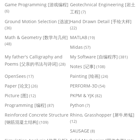
Game Programming [游戏编程]
Geotechnical Engineering [岩土
(6)
工程]
(7)
Ground Motion Selection [选波]
Hand Drawn Detail [手绘大样]
(36)
(22)
Math & Geometry [数学与几何]
MATLAB
(19)
(48)
Midas
(57)
My father's Calligraphy and
My Software [自编程序]
(381)
Poems [父亲的书法与诗词]
(28)
Notes [记事]
(108)
OpenSees
Painting [绘画]
(17)
(24)
Paper [论文]
PERFORM-3D
(26)
(54)
Picture [图]
PKPM & YJK
(12)
(82)
Programming [编程]
Python
(87)
(7)
Reinforced Concrete Structure
Rhino, Grasshopper [犀牛,蚱蜢]
(12)
[钢筋混凝土结构]
(109)
SAUSAGE
(8)