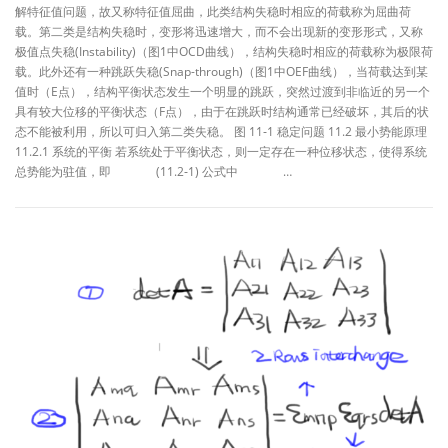
解特征值问题，故又称特征值屈曲，此类结构失稳时相应的荷载称为屈曲荷
载。第二类是结构失稳时，变形将迅速增大，而不会出现新的变形形式，又称
极值点失稳(Instability)（图1中OCD曲线），结构失稳时相应的荷载称为极限荷
载。此外还有一种跳跃失稳(Snap-through)（图1中OEF曲线），当荷载达到某
值时（E点），结构平衡状态发生一个明显的跳跃，突然过渡到非临近的另一个
具有较大位移的平衡状态（F点），由于在跳跃时结构通常已经破坏，其后的状
态不能被利用，所以可归入第二类失稳。 图 11‑1 稳定问题 11.2 最小势能原理
11.2.1 系统的平衡 若系统处于平衡状态，则一定存在一种位移状态，使得系统
总势能为驻值，即 (11.2‑1) 公式中 …