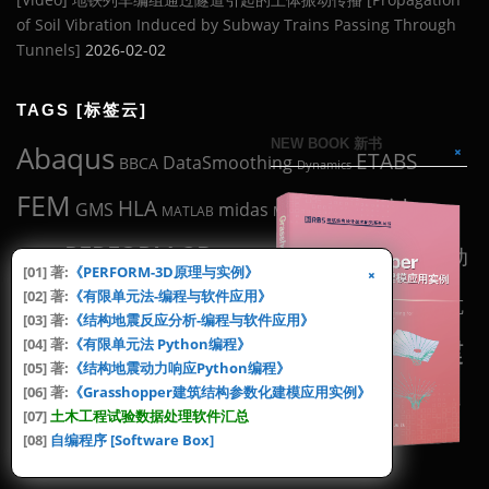
of Soil Vibration Induced by Subway Trains Passing Through
Tunnels]
2026-02-02
TAGS [标签云]
NEW BOOK 新书
Abaqus
ETABS
DataSmoothing
BBCA
Dynamics
FEM
Midas
HLA
midas
GMS
MATLAB
Midas2Abaqus
YJK
Gen
PERFORM-3D
Tool
动
SAP2000
YPD
书
[01] 著:
《PERFORM-3D原理与实例》
工具
地震波
[02] 著:
《有限单元法-编程与软件应用》
反应谱
力学
地震工程
抗
抗规
地震动
[03] 著:
《结构地震反应分析-编程与软件应用》
盈建
有限元
滞回曲线
[04] 著:
《有限单元法 Python编程》
震设计
滞回环
混凝土
父亲
[05] 著:
《结构地震动力响应Python编程》
编程
科
结构设计
[06] 著:
《Grasshopper建筑结构参数化建模应用实例》
论文
科研
结构分析
规范
[07]
土木工程试验数据处理软件汇总
[08]
自编程序 [Software Box]
试验
软件
选波
钢结构
试验数据
骨架曲线
高规