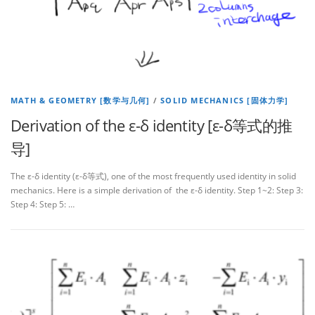
MATH & GEOMETRY [数学与几何]
/
SOLID MECHANICS [固体力学]
Derivation of the ε-δ identity [ε-δ等式的推
导]
The ε-δ identity (ε-δ等式), one of the most frequently used identity in solid
mechanics. Here is a simple derivation of the ε-δ identity. Step 1~2: Step 3:
Step 4: Step 5: …