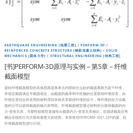
EARTHQUAKE ENGINEERING [地震工程]
/
PERFORM-3D
/
REINFORCED CONCRETE STRUCTURE [钢筋混凝土结构]
/
SOLID
MECHANICS [固体力学]
/
STRUCTURAL ENGINEERING [结构工程]
[书]PERFORM-3D原理与实例 – 第5章 – 纤维
截面模型
梁柱纤维截面模型的具体思路是将单元内部积分点处的截面离散为若干纤维，
并假定截面满足平截面假定，由截面的曲率和中性轴的位置获得纤维应变，由
纤维应变结合所采用的材料滞回本构关系获得纤维的应力，将纤维的应力沿截
面积分可以获得截面的轴力和弯矩。纤维截面模型通过材料积分获得截面的内
力-变形关系，与塑性铰模型直接给出截面内力-变形关系相比，在描述截面压弯
耦合非线性行为方面有着更大的优势。本章将对PERFORM-3D[1,2]中的梁、柱
纤维截面模型进行介绍。