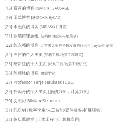
[16] 贾苏的博客
[结构分析, SAUSAGE]
[19] 田草博客
[著梦CAD, ByCAD]
[20] 李燕良的博客
[MIDAS软件开发]
[21] 张瑞甫课题组
[结构振动控制与地震动]
[22] 陈永祁的博客
[北京奇太振控科技发展有限公司 Taylor阻尼器]
[24] 曲哲的个人主页
[结构工程/地震工程研究]
[25] 陆新征的个人主页
[结构工程/地震工程研究]
[26] 陈睦锋的博客
[建源学堂]
[27] Professor Terje Haukaas [UBC]
[29] 任晓丹的个人主页 [损伤力学，计算力学]
[30] 文志彬 BIMandStructure
[31] 孔庆钊 [数字孪生/人工智能/硬件装备/扩展现实]
[32] 陈庆军教授 [土木工程与计算机应用]