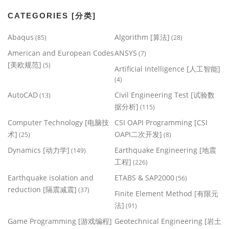
CATEGORIES [分类]
Abaqus
Algorithm [算法]
(85)
(28)
American and European Codes
ANSYS
(7)
[美欧规范]
(5)
Artificial Intelligence [人工智能]
(4)
AutoCAD
Civil Engineering Test [试验数
(13)
据分析]
(115)
Computer Technology [电脑技
CSI OAPI Programming [CSI
术]
OAPI二次开发]
(25)
(8)
Dynamics [动力学]
Earthquake Engineering [地震
(149)
工程]
(226)
Earthquake isolation and
ETABS & SAP2000
(56)
reduction [隔震减震]
(37)
Finite Element Method [有限元
法]
(91)
Game Programming [游戏编程]
Geotechnical Engineering [岩土