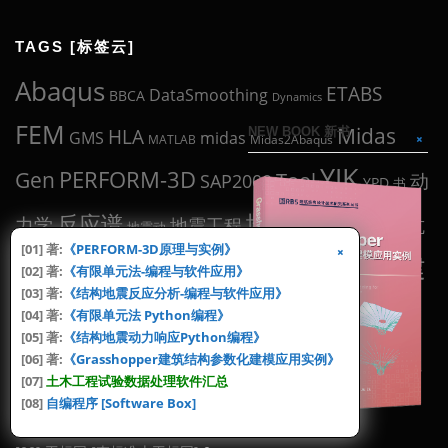
TAGS [标签云]
Abaqus
ETABS
DataSmoothing
BBCA
Dynamics
FEM
Midas
NEW BOOK 新书
HLA
midas
GMS
MATLAB
Midas2Abaqus
YJK
Gen
PERFORM-3D
Tool
动
SAP2000
YPD
书
工具
地震波
反应谱
力学
地震工程
抗
抗规
地震动
[01] 著:
《PERFORM-3D原理与实例》
盈建
有限元
滞回曲线
震设计
[02] 著:
《有限单元法-编程与软件应用》
滞回环
混凝土
父亲
[03] 著:
《结构地震反应分析-编程与软件应用》
编程
科
结构设计
论文
科研
[04] 著:
《有限单元法 Python编程》
结构分析
规范
[05] 著:
《结构地震动力响应Python编程》
试验
软件
[06] 著:
《Grasshopper建筑结构参数化建模应用实例》
选波
钢结构
试验数据
骨架曲线
高规
[07]
土木工程试验数据处理软件汇总
[08]
自编程序 [Software Box]
LINKS [官方]