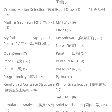
(6)
工程]
(7)
Ground Motion Selection [选波]
Hand Drawn Detail [手绘大样]
(36)
(22)
Math & Geometry [数学与几何]
MATLAB
(19)
(48)
Midas
(57)
My father's Calligraphy and
My Software [自编程序]
(381)
Poems [父亲的书法与诗词]
(28)
Notes [记事]
(108)
OpenSees
Painting [绘画]
(17)
(24)
Paper [论文]
PERFORM-3D
(26)
(54)
Picture [图]
PKPM & YJK
(12)
(82)
Programming [编程]
Python
(87)
(7)
Reinforced Concrete Structure
Rhino, Grasshopper [犀牛,蚱蜢]
(12)
[钢筋混凝土结构]
(109)
SAUSAGE
(8)
Simulation Analysis [仿真分析]
Solid Mechanics [固体力学]
(11)
(39)