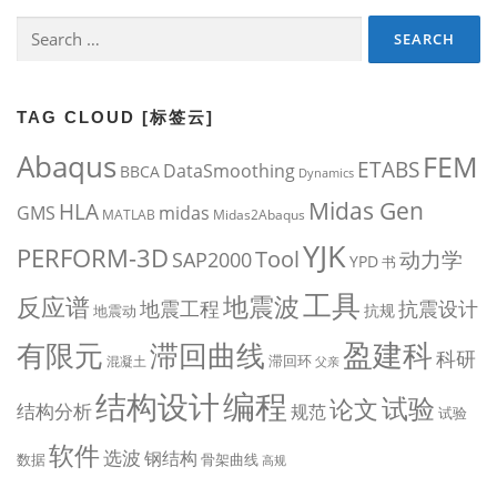
Search
for:
TAG CLOUD [标签云]
Abaqus
FEM
ETABS
DataSmoothing
BBCA
Dynamics
Midas Gen
HLA
midas
GMS
MATLAB
Midas2Abaqus
YJK
PERFORM-3D
Tool
动力学
SAP2000
YPD
书
工具
地震波
反应谱
地震工程
抗震设计
抗规
地震动
盈建科
有限元
滞回曲线
科研
滞回环
混凝土
父亲
编程
结构设计
试验
论文
结构分析
规范
试验
软件
选波
钢结构
数据
骨架曲线
高规