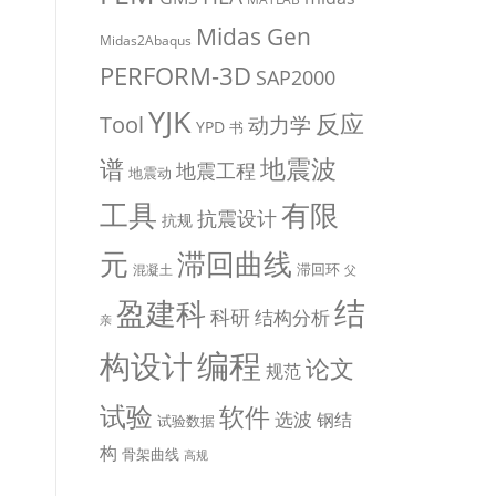
Midas Gen
Midas2Abaqus
PERFORM-3D
SAP2000
YJK
反应
Tool
动力学
YPD
书
地震波
谱
地震工程
地震动
有限
工具
抗震设计
抗规
元
滞回曲线
滞回环
混凝土
父
盈建科
结
科研
结构分析
亲
编程
构设计
论文
规范
试验
软件
选波
钢结
试验数据
构
骨架曲线
高规