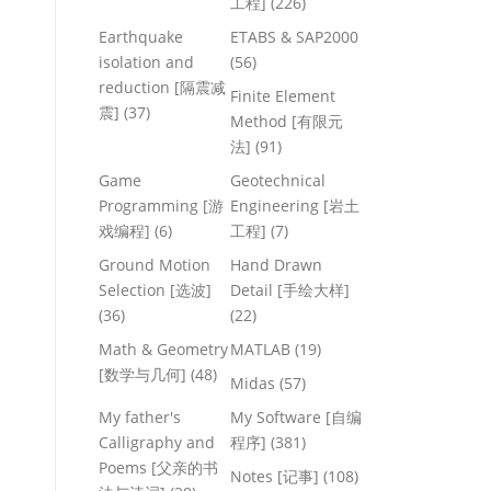
工程]
(226)
Earthquake
ETABS & SAP2000
isolation and
(56)
reduction [隔震减
Finite Element
震]
(37)
Method [有限元
法]
(91)
Game
Geotechnical
Programming [游
Engineering [岩土
戏编程]
(6)
工程]
(7)
Ground Motion
Hand Drawn
Selection [选波]
Detail [手绘大样]
(36)
(22)
Math & Geometry
MATLAB
(19)
[数学与几何]
(48)
Midas
(57)
My father's
My Software [自编
Calligraphy and
程序]
(381)
Poems [父亲的书
Notes [记事]
(108)