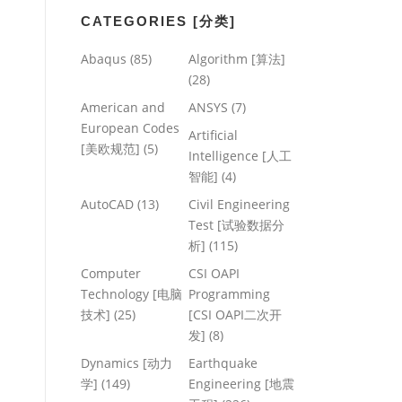
CATEGORIES [分类]
Abaqus
(85)
Algorithm [算法]
(28)
American and
ANSYS
(7)
European Codes
Artificial
[美欧规范]
(5)
Intelligence [人工
智能]
(4)
AutoCAD
(13)
Civil Engineering
Test [试验数据分
析]
(115)
Computer
CSI OAPI
Technology [电脑
Programming
技术]
(25)
[CSI OAPI二次开
发]
(8)
Dynamics [动力
Earthquake
学]
(149)
Engineering [地震