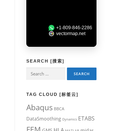
SEARCH [搜索]
Search
for:
TAG CLOUD [标签云]
Abaqus
BBCA
ETABS
DataSmoothing
Dynamics
FEM
HLA
midas
GMS
MATLAB