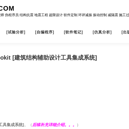
COM
程师 伪程序员 结构抗震 地震工程 超限设计 软件定制 环评减振 振动控制 减隔震 施工
[试验分析]
[自编程序]
[软件笔记]
[仿真分析]
[出
ng Tookit [建筑结构辅助设计工具集成系统]
设计工具集成系统]
。（
后续补充详细介绍。。。
）