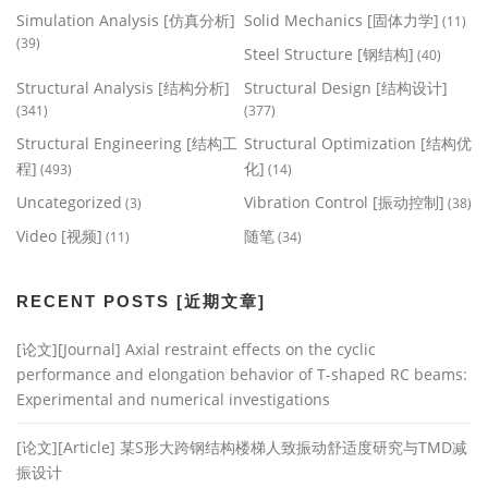
Simulation Analysis [仿真分析]
Solid Mechanics [固体力学]
(11)
(39)
Steel Structure [钢结构]
(40)
Structural Analysis [结构分析]
Structural Design [结构设计]
(341)
(377)
Structural Engineering [结构工
Structural Optimization [结构优
程]
化]
(493)
(14)
Uncategorized
Vibration Control [振动控制]
(3)
(38)
Video [视频]
随笔
(11)
(34)
RECENT POSTS [近期文章]
[论文][Journal] Axial restraint effects on the cyclic
performance and elongation behavior of T-shaped RC beams:
Experimental and numerical investigations
[论文][Article] 某S形大跨钢结构楼梯人致振动舒适度研究与TMD减
振设计