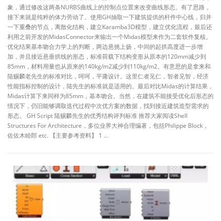
象，通过修改这两条NURBS曲线上的控制点位置来改变曲线形态。有了思路，
接下来就是纯粹的体力劳动了。使用GH抽取一下建筑提供的杆件中心线，归并
一下重叠的节点，离散化结构，建立Karamba3D模型，建立优化流程，最后还
利用之前开发的MidasConnector来输出一个Midas模型来作为二套软件复核。
优化结果基本吻合力学上的判断，两边悬挑上扬，中间的起拱高度进一步增
加，并且接近悬垂拱线的形态，标准荷载下结构变形从原本的120mm减少到
85mm，材料用量也从原来的140kg/m2减少到110kg/m2。有意思的是拿来和
陆赐麟老先生的标准对比，呵呵，平庸设计。这里仁者见仁，智者见智，经济
性能指标控制的设计，陆先生的标准就是适用的。最后对比Midas的计算结果，
Midas计算下来同样为85mm，基本吻合。当然，在建筑不能接受优化后形态的
情况下，仍旧能够调取迭代过程中次优方案的数据，找到接近建筑造型需求的
形态。 GH Script 陆赐麟先生的优秀结构评判标准 推荐大家阅读Shell
Structures For Architecture，多位业界大神合理编著，包括Philippe Block，
佐佐木睦郎 etc. 【主要参考资料】 1 …