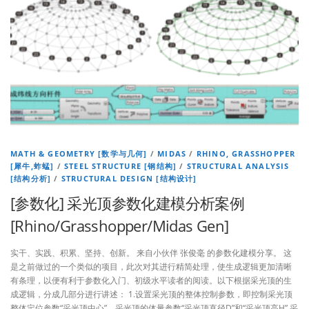
MATH & GEOMETRY [数学与几何]
/
MIDAS
/
RHINO, GRASSHOPPER
[犀牛,蚱蜢]
/
STEEL STRUCTURE [钢结构]
/
STRUCTURAL ANALYSIS
[结构分析]
/
STRUCTURAL DESIGN [结构设计]
[参数化] 采光顶参数化建模分析案例
[Rhino/Grasshopper/Midas Gen]
实干、实践、积累、坚持、创新。 来自小伙伴 张俊毫 的参数化建模分享。 这
是之前做过的一个类似的项目，此次对其进行精简处理，使生成逻辑更加清晰
有条理，以便有利于参数化入门、初级水平读者的阅读。以下根据采光顶的生
成逻辑，分成几部分进行讲述： 1.设置采光顶的整体控制参数，即控制采光顶
整体定位参数“采光顶中心”，采光顶的体量参数“采光顶直径D”和“采光顶高H”,采