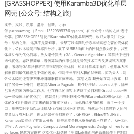
[GRASSHOPPER] 使用Karamba3D优化单层
网壳 [公众号: 结构之旅]
实干、实践、积累、坚持、创新。 小伙
伴 yuchouwang （ Email: 1352939537@qq.com）在 公众号：结构之旅 进行
分享。[GRASSHOPPER] 使用Karamba3D优化单层网壳。欢迎大家关注公众
号：结构之旅。 这真不是新鲜事。 最早可以追溯到伊东丰雄冥想之森的壳体优
化上，佐佐木睦朗用敏感性分析，取了NURBS曲面上的控制点作为变参，以整
体虚功作为优化目标，放入遗传算法（GA，Genetic Algorithm）等算法中进行
迭代优化。思路很简单，遗传算法的作用也就是替代技术工去反复调试方案形
态，考虑到GA算法很容易得到局部的最优解，如果计算成本允许，使用暴力求
解器得到最优解也是不错的选择。但对于当年刚入职的我来说，惊为天人，对
佐佐木睦朗还有伊东丰雄都佩服得五体投地。 冥想之森 我开始在网上搜索，找
到了另外一个哥们，也就是Alberto Pugnale，现任职于Melbourne大学，隔三
岔五会跑国内来做工作坊。他在自己的博客上透露了如何利用Grasshopper来
做一些壳体上的优化[1]，也就是利用当时刚刚公布的Karamba3D来做优化（具
体的GH文件能通过文末的博客链接下载）。而他自己更加硬核，编了一个接
口，用来实时更新以及读取ANSYS模型和分析结果。当然两个计算软件之间的
差异我没有对比过，但无论如何牌都凑齐了，GH有GA，Rhino有NURBS，
Karamba3D提供了有限元分析，这些原本是技术壁垒的都不存在了。 GA优化
过程，Albert Pugnale，Computational Morphogenesis: Design of free form
surfaces 建筑方案解构 这次优化我选择了生成Loft曲面的两条曲线作为控制对