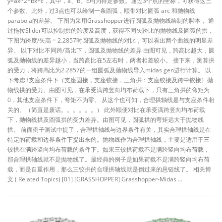
y=ax^2+bx+c，其中，a、b、c均为待定参数。通过3个点的坐标，可获得这三
个参数。此外，过3点也可以绘制一条圆弧，顺带对比圆弧 arc 和抛物线
parabola的差异。 下图为采用Grasshopper进行圆弧及抛物线绘制的脚本， 通
过拖拉Slider可以控制拱的跨度及高度，获得不同矢跨比的抛物线及圆弧的拱，
下图为跨度/矢高 = 2.2857时圆弧及抛物线的对比，可以看出两个曲线的明显差
异。 以下对比不同跨/高比下，圆弧及抛物线的差异 由图可见，跨高比越大，圆
弧及抛物线的差异越小，当跨高比在5左右时，两者相差较小。 接下来，测算拱
的受力，将跨高比为2.2857的一组圆弧及抛物线导入midas gen进行计算。 以
下考虑3支座条件下（支座固接，支座铰接，三角拱：支座铰接及跨中铰接）抛
物线拱的受力。由图可见，在承受满跨竖向均布荷载下，只有三角拱的弯矩为
0，其他支座条件下，弯矩不为零。 从这个也可知，合理拱轴线是与支座条件相
关的。（简直是废话。。。。。。） 此外顺便对比在承受满跨竖向均布荷载
下，抛物线拱及圆弧拱的受力差异。由图可见，圆弧拱的弯矩远大于抛物线
拱。 前面例子测试中提了，合理拱轴线与边界条件有关，其实合理拱轴线是在
特定的荷载和边界条件下提出来的。抛物线作为合理拱轴线，主要是适用于三
铰拱在满跨竖向均布荷载的条件下。如果三铰拱荷载不是满跨竖向均布荷载，
那合理拱轴线就不是抛物线了。最经典的例子是如果荷载不是满跨竖向均布荷
载，而是自重作用，那么三铰拱的合理拱轴线就是倒过来的悬链线了。 相关博
文 ( Related Topics) [01] [GRASSHOPPER] Grasshopper-Midas …