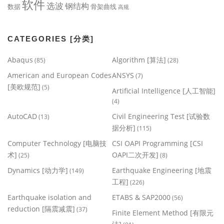
软件
选波
钢结构
数据
骨架曲线
高规
CATEGORIES [分类]
Abaqus
Algorithm [算法]
(85)
(28)
American and European Codes
ANSYS
(7)
[美欧规范]
(5)
Artificial Intelligence [人工智能]
(4)
AutoCAD
Civil Engineering Test [试验数
(13)
据分析]
(115)
Computer Technology [电脑技
CSI OAPI Programming [CSI
术]
OAPI二次开发]
(25)
(8)
Dynamics [动力学]
Earthquake Engineering [地震
(149)
工程]
(226)
Earthquake isolation and
ETABS & SAP2000
(56)
reduction [隔震减震]
(37)
Finite Element Method [有限元