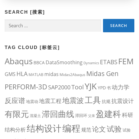
SEARCH [搜索]
Search
for:
TAG CLOUD [标签云]
Abaqus
FEM
ETABS
DataSmoothing
BBCA
Dynamics
Midas Gen
HLA
midas
GMS
MATLAB
Midas2Abaqus
YJK
PERFORM-3D
Tool
动力学
SAP2000
YPD
书
工具
地震波
反应谱
地震工程
抗震设计
抗规
地震动
盈建科
有限元
滞回曲线
科研
滞回环
混凝土
父亲
编程
结构设计
试验
论文
结构分析
规范
试验