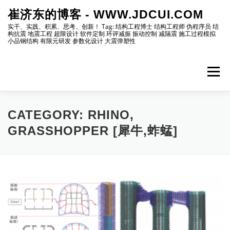
Skip
崔济东的博客 - WWW.JDCUI.COM
to
content
实干、实践、积累、思考、创新！ Tag: 结构工程博士 结构工程师 伪程序员 结
构抗震 地震工程 超限设计 软件定制 环评减振 振动控制 减隔震 施工过程模拟
小品钢结构 有限元研发 参数化设计 大震弹塑性
Menu
[最新]
[地震工程]
[振动控制]
[试验分析]
CATEGORY:
RHINO,
GRASSHOPPER [犀牛,蚱蜢]
[自编程序]
[软件笔记]
[仿真分析]
[出版物]
[编程]
[资源]
[博主]
[网站]