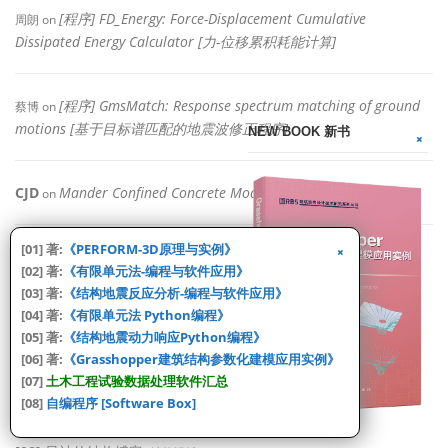
[程序] FD_Energy: Force-Displacement Cumulative
周朗
on
Dissipated Energy Calculator [力-位移累积耗能计算]
[程序] GmsMatch: Response spectrum matching of ground
蔡博
on
motions [基于目标谱匹配的地震波修正程序]
NEW BOOK 新书
CJD
Mander Confined Concrete Model 资料整理
on
[01] 著:
《PERFORM-3D原理与实例》
[02] 著:
《有限单元法-编程与软件应用》
[03] 著:
《结构地震反应分析-编程与软件应用》
FRIENDS [友情链接]
[04] 著:
《有限单元法 Python编程》
[01] 陈学伟的博客
[结构工程, 智能建造]
[05] 著:
《结构地震动力响应Python编程》
[05] 李华伟的博客
[06] 著:
《Grasshopper建筑结构参数化建模应用实例》
[ ABAQUS ]
[07]
土木工程试验数据处理软件汇总
[06] 鲁班人的博客
[钢结构,ANSYS ]
[08]
自编程序 [Software Box]
[07] 补国斌博士
[ 结构抗震 ]