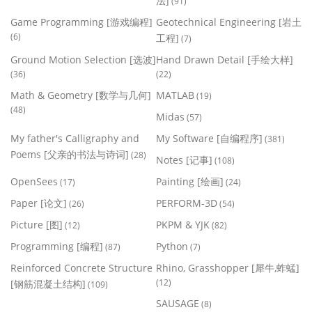
法]
(91)
Game Programming [游戏编程]
Geotechnical Engineering [岩土
(6)
工程]
(7)
Ground Motion Selection [选波]
Hand Drawn Detail [手绘大样]
(36)
(22)
Math & Geometry [数学与几何]
MATLAB
(19)
(48)
Midas
(57)
My father's Calligraphy and
My Software [自编程序]
(381)
Poems [父亲的书法与诗词]
(28)
Notes [记事]
(108)
OpenSees
Painting [绘画]
(17)
(24)
Paper [论文]
PERFORM-3D
(26)
(54)
Picture [图]
PKPM & YJK
(12)
(82)
Programming [编程]
Python
(87)
(7)
Reinforced Concrete Structure
Rhino, Grasshopper [犀牛,蚱蜢]
(12)
[钢筋混凝土结构]
(109)
SAUSAGE
(8)