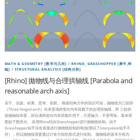
MATH & GEOMETRY [数学与几何]
/
RHINO, GRASSHOPPER [犀牛,蚱
蜢]
/
STRUCTURAL ANALYSIS [结构分析]
[Rhino] 抛物线与合理拱轴线 [Parabola and
reasonable arch axis]
实干、实践、积累、思考、创新。 根据结构力学的知识可知，抛物线为三铰拱
（Three hinged arch）在承受满跨竖向均布荷载下的合理拱轴线，即 三铰拱
按抛物线布置，拱在满跨竖向均布荷载作用下，只受轴力，不受弯矩。基本简
图如下图所示。 采用Rhino结合Grasshopper进行抛物线绘制。由于
Grasshopper似乎没有直接进行抛物线绘制的电池(测试了interpolate似乎不
对），所以抛物线需要通过计算方程的形式进行绘制。 抛物线的基本方程为