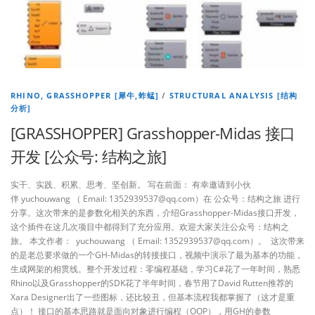
RHINO, GRASSHOPPER [犀牛,蚱蜢]
/
STRUCTURAL ANALYSIS [结构
分析]
[GRASSHOPPER] Grasshopper-Midas 接口
开发 [公众号: 结构之旅]
实干、实践、积累、思考、坚创新。 写在前面： 有幸邀请到小伙
伴 yuchouwang （ Email: 1352939537@qq.com）在 公众号：结构之旅 进行
分享。这次带来的是参数化相关的东西，介绍Grasshopper-Midas接口开发，
这个插件在这几次项目中都得到了充分应用。欢迎大家关注公众号：结构之
旅。 本文作者： yuchouwang （ Email: 1352939537@qq.com）。 这次带来
的是老总要求做的一个GH-Midas的转接接口，视频中演示了最为基本的功能，
生成网架的相贯线。整个开发过程：零编程基础，学习C#花了一年时间，熟悉
Rhino以及Grasshopper的SDK花了半年时间，春节用了David Rutten推荐的
Xara Designer出了一些图标，还比较丑，但基本流程我都掌握了（这才是重
点）！ 接口的基本思路就是面向对象进行编程（OOP），用GH的参数