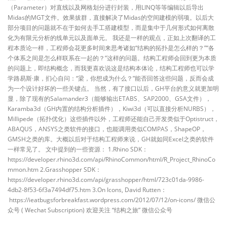
（Parameter）对直线以及网格划分进行封装，用LINQ等等编辑以后导出
Midas的MGT文件。效果拔群，直接解决了Midas的空间建模的弱项。以后大
部分项目的问题就不在于如何去手工搭建模型，而是集中于几何形式如何离散
化为有限元分析的线单元以及面单元。 我还是一样的观点，正如上次翻译的工
程本质论一样，工程师会花更多时间来思考诸如“结构的拓扑是怎么样的？”“各
个体系之间是怎么样联系在一起的？”这样的问题。结构工程师会回到更为本质
的问题上，即结构概念，而我更喜欢说这是结构本体论，结构工程师也可以学
学路易斯·康，扪心自问：“梁，你想成为什么？”能否回答这些问题，反而会成
为一个设计好坏的一些关键点。 当然，有了接口以后，GH平台的意义就更加明
显，除了现有的Salamander3（能够输出ETABS、SAP2000、GSA文件），
Karamba3d（GH内置的结构分析插件），Kiwi3d（可以直接分析NURBS），
Millipede（拓扑优化）这些插件以外，工程师还能自己开发类似于Optistruct，
ABAQUS，ANSYS之类软件的接口，也能调用类似COMPAS，ShapeOP，
GMSH之类的库。大概以后对于结构工程师来说，GH就如同Excel之类的软件
一样常见了。 文中提到的一些资源： 1.Rhino SDK：
https://developer.rhino3d.com/api/RhinoCommon/html/R_Project_RhinoCo
mmon.htm 2.Grasshopper SDK：
https://developer.rhino3d.com/api/grasshopper/html/723c01da-9986-
4db2-8f53-6f3a7494df75.htm 3.On Icons, David Rutten：
https://ieatbugsforbreakfast.wordpress.com/2012/07/12/on-icons/ 微信公
众号 ( Wechat Subscription) 欢迎关注 “结构之旅” 微信公众号