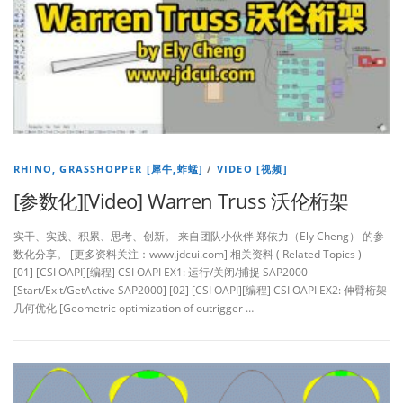
RHINO, GRASSHOPPER [犀牛,蚱蜢]
/
VIDEO [视频]
[参数化][Video] Warren Truss 沃伦桁架
实干、实践、积累、思考、创新。 来自团队小伙伴 郑依力（Ely Cheng） 的参
数化分享。 [更多资料关注：www.jdcui.com] 相关资料 ( Related Topics )
[01] [CSI OAPI][编程] CSI OAPI EX1: 运行/关闭/捕捉 SAP2000
[Start/Exit/GetActive SAP2000] [02] [CSI OAPI][编程] CSI OAPI EX2: 伸臂桁架
几何优化 [Geometric optimization of outrigger …