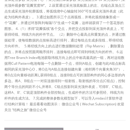
光顶外观参数“花瓣宽度W”。 2.设置通过采光顶底板圆上的左、右端点及顶点三
点生成采光顶外轮廓弧线，将弧线绕中心轴旋转360°可生成采光顶外表皮（此
处为结构外表皮）。 3.通过如图所示三个点画弧线，并将此弧线镜像形成一
个“花瓣”，并通过环形阵列每隔15°生成一个花瓣，这样就获得了一个莲花形的
图形。 4.（1）求得“花瓣弧线”各个交点，并把交点投影到采光顶外表皮上，可
获得经线、纬线方向的杆件节点。 （2）删除中心最高点和重复的点，并通过数
据处理，使每组数据的点按标高进行排列，通过每组点生成多段线，即得经线
方向杆件。 5.将经线方向上的点进行数据翻转处理（Flip Matrix），删除重合
的点，并将点按照圆周顺序排列，连接每组点即可得到纬线方向的杆件。 6.运
用Tree Branch Index电池获取纬线方向上的点中标高最高的一组，再对这组数
据用Cull Pattern电池每隔一个点删除一个点，得到A组点，创建与此A组点标高
相同的采光顶中心O，将O点与A组点连接创建向量（相邻两个向量夹角30°），
将0点沿向量移动距离L,获得B组点，连接B组点可的顶部构件的同心多边形的内
多边。将A、B组点一一对应连接得到一组射线，取射线的等分点(C组点)，控制
两个等分点的间距不小L,并将B、C组点投影到采光顶外表皮，可得B’、C’组点。
这样A、B’、C’就是顶部构件全部控制点，生成杆件的方法可参照经、纬线方向
杆件的生成方法。 7.完成的整体参数化模型如下，可以导入midas计算软件进
行结构计算啦！ 最后看看动图演示： 微信公众号 ( Wechat Subscription) 欢迎
关注 “结构之旅” 微信公众号