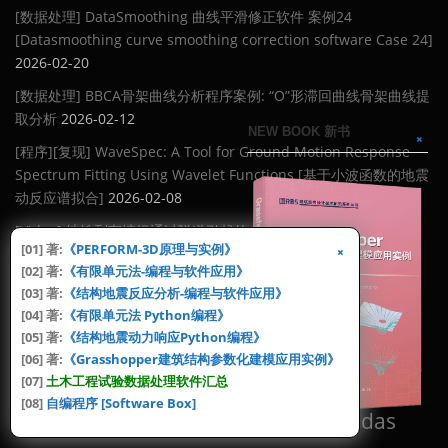
[数据处理] DataSmoothing 曲线平滑修正软件 案例24
[Datasmoothing curve smoothing correction software Case 24]
2026-02-20
[数据处理] BBCA骨架曲线分析程序案例: “O”形滞回曲线骨架曲线提
取分析
2026-02-12
NEW BOOK 新书
[程序][复现] WaveSpec: A Tool for Ground Motion Response
Spectrum Fitting Using Wavelet Functions [基于小波函数的地震
动反应谱拟合]
2026-02-08
[Video] 地铁列车编组通过隧道引起的土体振动传播 [Propagation
[01] 著:
《PERFORM-3D原理与实例》
of Soil Vibration Induced by Subway Trains Passing Through
[02] 著:
《有限单元法-编程与软件应用》
Tunnels]
2026-02-02
[03] 著:
《结构地震反应分析-编程与软件应用》
[04] 著:
《有限单元法 Python编程》
TAGS [标签云]
[05] 著:
《结构地震动力响应Python编程》
[06] 著:
《Grasshopper建筑结构参数化建模应用实例》
Abaqus
ETABS
DataSmoothing
BBCA
[07]
土木工程试验数据处理软件汇总
Dynamics
[08]
自编程序 [Software Box]
FEM
Midas
HLA
midas
GMS
MATLAB
Midas2Abaqus