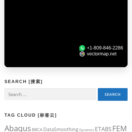
SEARCH [搜索]
Search
for:
TAG CLOUD [标签云]
Abaqus
FEM
ETABS
DataSmoothing
BBCA
Dynamics