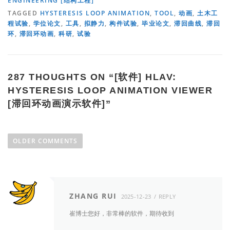
ENGINEERING [结构工程]
TAGGED
HYSTERESIS LOOP ANIMATION
,
TOOL
,
动画
,
土木工
程试验
,
学位论文
,
工具
,
拟静力
,
构件试验
,
毕业论文
,
滞回曲线
,
滞回
环
,
滞回环动画
,
科研
,
试验
287 THOUGHTS ON “
[软件] HLAV:
HYSTERESIS LOOP ANIMATION VIEWER
[滞回环动画演示软件]
”
C
o
OLDER COMMENTS
m
m
e
n
ZHANG RUI
2025-12-23
REPLY
t
崔博士您好，非常棒的软件，期待收到
n