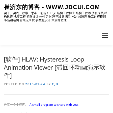
Skip
崔济东的博客 - WWW.JDCUI.COM
to
content
实干、实践、积累、思考、创新！ Tag: 结构工程博士 结构工程师 伪程序员 结
构抗震 地震工程 超限设计 软件定制 环评减振 振动控制 减隔震 施工过程模拟
小品钢结构 有限元研发 参数化设计 大震弹塑性
Menu
[最新]
[地震工程]
[振动控制]
[试验分析]
[软件] HLAV: Hysteresis Loop
Animation Viewer [滞回环动画演示软
件]
[自编程序]
[软件笔记]
[仿真分析]
[出版物]
POSTED ON
2015-01-24
BY
CJD
[编程]
[资源]
[博主]
[网站]
分享一个小程序。
A small program to share with you.