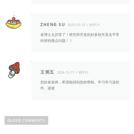
ZHENG SU
2025-01-15
REPLY
崔博士太厉害了！研究和开发的好多软件直击平常
科研的痛点问题！！
王弼五
2024-12-17
REPLY
您好崔老师，希望能得到您的帮助。学习学习该软
件。谢谢
C
o
OLDER COMMENTS
m