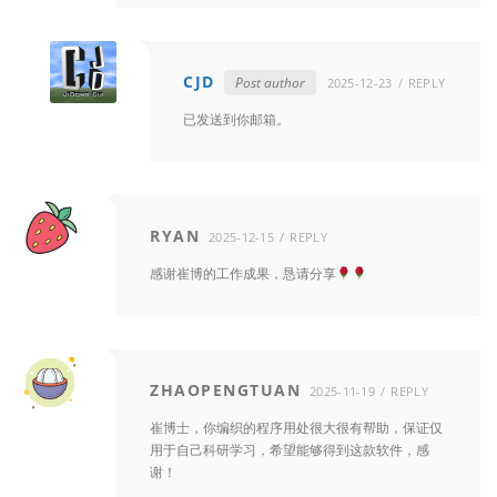
a
v
i
CJD
Post author
2025-12-23
REPLY
g
a
已发送到你邮箱。
t
i
o
n
RYAN
2025-12-15
REPLY
感谢崔博的工作成果，恳请分享
ZHAOPENGTUAN
2025-11-19
REPLY
崔博士，你编织的程序用处很大很有帮助，保证仅
用于自己科研学习，希望能够得到这款软件，感
谢！