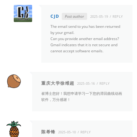
CJD
Post author
2025-05-19
REPLY
The email send to you has been returned
by your gmail.
Can you provide another email address?
Gmail indicates that it is not secure and
cannot accept software emails.
重庆大学徐维超
2025-05-16
REPLY
崔博士您好！我想申请学习一下您的滞回曲线动画
软件，万分感谢！
陈希锋
2025-05-10
REPLY