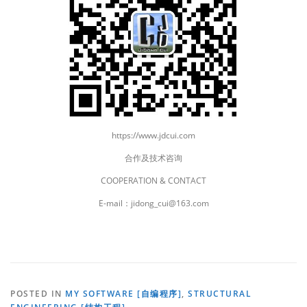
https://www.jdcui.com
合作及技术咨询
COOPERATION & CONTACT
E-mail：jidong_cui@163.com
POSTED IN
MY SOFTWARE [自编程序]
,
STRUCTURAL