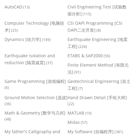
AutoCAD
Civil Engineering Test [试验数
(13)
据分析]
(115)
Computer Technology [电脑技
CSI OAPI Programming [CSI
术]
OAPI二次开发]
(25)
(8)
Dynamics [动力学]
Earthquake Engineering [地震
(149)
工程]
(226)
Earthquake isolation and
ETABS & SAP2000
(56)
reduction [隔震减震]
(37)
Finite Element Method [有限元
法]
(91)
Game Programming [游戏编程]
Geotechnical Engineering [岩土
(6)
工程]
(7)
Ground Motion Selection [选波]
Hand Drawn Detail [手绘大样]
(36)
(22)
Math & Geometry [数学与几何]
MATLAB
(19)
(48)
Midas
(57)
My father's Calligraphy and
My Software [自编程序]
(381)