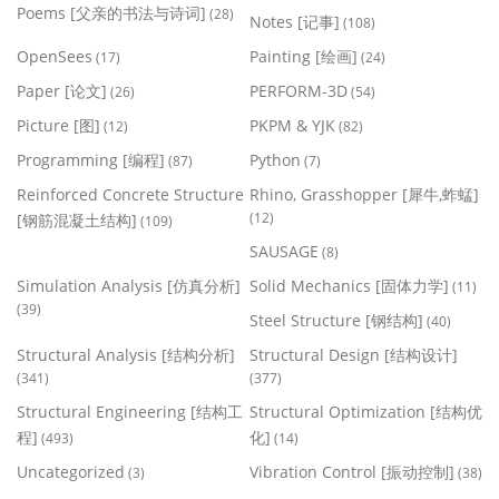
Poems [父亲的书法与诗词]
(28)
Notes [记事]
(108)
OpenSees
Painting [绘画]
(17)
(24)
Paper [论文]
PERFORM-3D
(26)
(54)
Picture [图]
PKPM & YJK
(12)
(82)
Programming [编程]
Python
(87)
(7)
Reinforced Concrete Structure
Rhino, Grasshopper [犀牛,蚱蜢]
(12)
[钢筋混凝土结构]
(109)
SAUSAGE
(8)
Simulation Analysis [仿真分析]
Solid Mechanics [固体力学]
(11)
(39)
Steel Structure [钢结构]
(40)
Structural Analysis [结构分析]
Structural Design [结构设计]
(341)
(377)
Structural Engineering [结构工
Structural Optimization [结构优
程]
化]
(493)
(14)
Uncategorized
Vibration Control [振动控制]
(3)
(38)