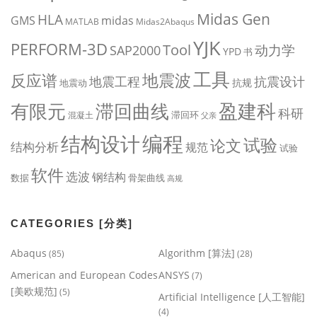
Midas Gen
HLA
midas
GMS
MATLAB
Midas2Abaqus
YJK
PERFORM-3D
Tool
动力学
SAP2000
YPD
书
工具
地震波
反应谱
地震工程
抗震设计
抗规
地震动
盈建科
有限元
滞回曲线
科研
滞回环
混凝土
父亲
编程
结构设计
试验
论文
结构分析
规范
试验
软件
选波
钢结构
数据
骨架曲线
高规
CATEGORIES [分类]
Abaqus
Algorithm [算法]
(85)
(28)
American and European Codes
ANSYS
(7)
[美欧规范]
(5)
Artificial Intelligence [人工智能]
(4)