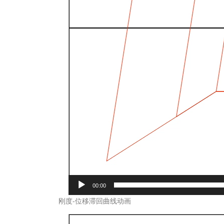
00:00
刚度-位移滞回曲线动画
Video