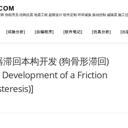
COM
程师 伪程序员 结构抗震 地震工程 超限设计 软件定制 环评减振 振动控制 减隔震 施工
[试验分析]
[自编程序]
[软件笔记]
[仿真分析]
[出
器滞回本构开发 (狗骨形滞回)
e Development of a Friction
eresis)]