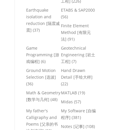
工程]
(226)
Earthquake
ETABS & SAP2000
isolation and
(56)
reduction [隔震减
Finite Element
震]
(37)
Method [有限元
法]
(91)
Game
Geotechnical
Programming [游
Engineering [岩土
戏编程]
(6)
工程]
(7)
Ground Motion
Hand Drawn
Selection [选波]
Detail [手绘大样]
(36)
(22)
Math & Geometry
MATLAB
(19)
[数学与几何]
(48)
Midas
(57)
My father's
My Software [自编
Calligraphy and
程序]
(381)
Poems [父亲的书
Notes [记事]
(108)