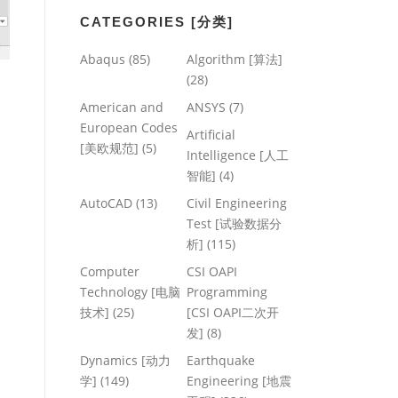
CATEGORIES [分类]
Abaqus
(85)
Algorithm [算法]
(28)
American and
ANSYS
(7)
European Codes
Artificial
[美欧规范]
(5)
Intelligence [人工
智能]
(4)
AutoCAD
(13)
Civil Engineering
Test [试验数据分
析]
(115)
Computer
CSI OAPI
Technology [电脑
Programming
技术]
(25)
[CSI OAPI二次开
发]
(8)
Dynamics [动力
Earthquake
学]
(149)
Engineering [地震