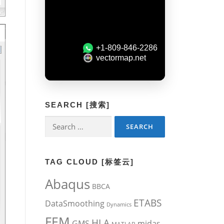
SEARCH [搜索]
Search
for:
TAG CLOUD [标签云]
Abaqus
BBCA
ETABS
DataSmoothing
Dynamics
FEM
HLA
midas
GMS