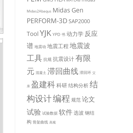
MATLAB
Midas Gen
Midas2Abaqus
PERFORM-3D
SAP2000
YJK
反应
Tool
动力学
YPD
书
地震波
谱
地震工程
地震动
有限
工具
抗震设计
抗规
元
滞回曲线
滞回环
混凝土
父
盈建科
结
科研
结构分析
亲
编程
构设计
论文
规范
试验
软件
选波
钢结
试验数据
构
骨架曲线
高规