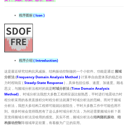
程序图标
( Icon )
程序介绍
( Introduction)
这是最近研究结构抗风减振、结构振动控制做的一个小软件。功能是通过
频域
分析法 (
Frequency Domain Analysis Method
)
计算单自由度体系的稳态动
力时程响应 (
Steady-State Response
)，具体包括位移、速度、加速度。顾名
思义，与频域分析法相对的就是
时域分析法 (
Time Domain Analysis
Method
)
。时域分析法我想大多数工程师应该比较熟悉，平时进行地震动力时
程分析采用的各类直接积分时程分析法就属于时域分析法的范畴。而对于频域
分析法，我想大多结构工程师可能就比较陌生，平时大多数工作中可能也用不
到。很多时候会觉得既然有了这么多时域分析方法，为何还需要频域分析？甚
至觉得频域分析法没啥用的感觉。其实不然，频域分析法在
结构随机振动
、
结
构振动控制
等领域举足轻重，有着极为广泛的应用。