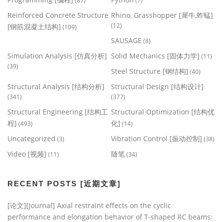
(87)
(7)
Reinforced Concrete Structure
Rhino, Grasshopper [犀牛,蚱蜢]
(12)
[钢筋混凝土结构]
(109)
SAUSAGE
(8)
Simulation Analysis [仿真分析]
Solid Mechanics [固体力学]
(11)
(39)
Steel Structure [钢结构]
(40)
Structural Analysis [结构分析]
Structural Design [结构设计]
(341)
(377)
Structural Engineering [结构工
Structural Optimization [结构优
程]
化]
(493)
(14)
Uncategorized
Vibration Control [振动控制]
(3)
(38)
Video [视频]
随笔
(11)
(34)
RECENT POSTS [近期文章]
[论文][Journal] Axial restraint effects on the cyclic
performance and elongation behavior of T-shaped RC beams: