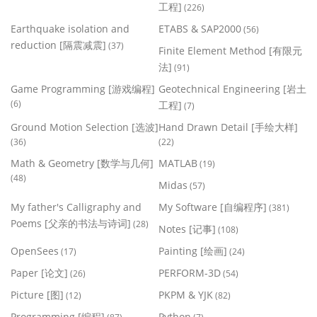
工程]
(226)
Earthquake isolation and
ETABS & SAP2000
(56)
reduction [隔震减震]
(37)
Finite Element Method [有限元
法]
(91)
Game Programming [游戏编程]
Geotechnical Engineering [岩土
(6)
工程]
(7)
Ground Motion Selection [选波]
Hand Drawn Detail [手绘大样]
(36)
(22)
Math & Geometry [数学与几何]
MATLAB
(19)
(48)
Midas
(57)
My father's Calligraphy and
My Software [自编程序]
(381)
Poems [父亲的书法与诗词]
(28)
Notes [记事]
(108)
OpenSees
Painting [绘画]
(17)
(24)
Paper [论文]
PERFORM-3D
(26)
(54)
Picture [图]
PKPM & YJK
(12)
(82)
Programming [编程]
Python