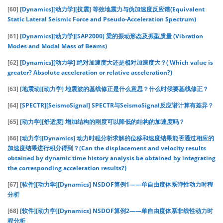
[60]
[Dynamics][动力学][抗震] 等效地震力与伪加速度反应谱(Equivalent
Static Lateral Seismic Force and Pseudo-Acceleration Spectrum)
[61]
[Dynamics][动力学][SAP2000] 梁的振动形态及振型质量 (Vibration
Modes and Modal Mass of Beams)
[62]
[Dynamics][动力学] 绝对加速度大还是相对加速度大？( Which value is
greater? Absolute acceleration or relative acceleration?)
[63]
[地震动][动力学] 地震波的基线修正是什么意思？什么时候要基线修正？
[64]
[SPECTR][SeismoSignal] SPECTR与SeismoSignal反应谱计算有差异？
[65]
[动力学][舒适度] 增加结构的刚度可以降低的结构的加速度吗？
[66]
[动力学][Dynamics] 动力时程分析求解的位移和速度结果能否通过相应的
加速度结果进行积分得到？(Can the displacement and velocity results
obtained by dynamic time history analysis be obtained by integrating
the corresponding acceleration results?)
[67]
[软件][动力学][Dynamics] NSDOF算例1——单自由度体系弹性动力时程
分析
[68]
[软件][动力学][Dynamics] NSDOF算例2——单自由度体系非线性动力时
程分析