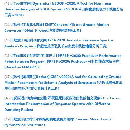
[43].
[Tool][软件][Dynamics] NSDOF v2020: A Tool for Nonlinear
Dynamic Analysis of SDOF System (NSDOF单自由度系统动力非线性分析
工具 v2020)
[44].
[软件][工具][地震波] KNETConvert: Kik-net Ground Motion
Converter [K-Net, Kik-net 地震波数据转换工具]
[45].
[地震工程][科研][软件] IRSA 2020: Inelastic Response Spectra
Analysis Program (弹塑性反应谱及单自由度非线性地震分析工具)
[46].
[Tool][软件][更新][性能设计] PPPSP v2020: Pushover Performance
Point Solution Program [PPPSP v2020: Pushover 分析性能点求解程序]
[Based on FEMA 440]
[47].
[软件][地震动][Update] GMP v2020: A tool for Calculating Ground
Motion Parameters for Seismic Analysis of Structures [结构抗震分析地
震动强度指标/地震动参数计算工具]
[48].
[反应谱][动力学][抗震] 不同阻尼比反应谱曲线的相交现象 (The Curve
Intersection Phenomenon of Response Spectra with Different
Damping Ratios)
[49].
[地震][动力学] 对称结构的地震剪力规律 (Seismic Shear Law of
Symmetrical Structures)