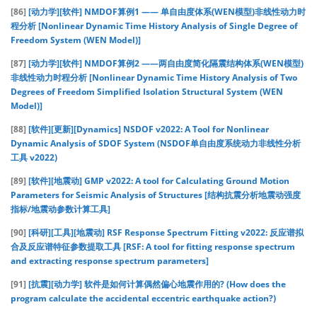
[86]
[动力学][软件] NMDOF算例1 —— 单自由度体系(WEN模型)非线性动力时
程分析 [Nonlinear Dynamic Time History Analysis of Single Degree of
Freedom System (WEN Model)]
[87]
[动力学][软件] NMDOF算例2 ——两自由度简化隔震结构体系(WEN模型)
非线性动力时程分析 [Nonlinear Dynamic Time History Analysis of Two
Degrees of Freedom Simplified Isolation Structural System (WEN
Model)]
[88]
[软件][更新][Dynamics] NSDOF v2022: A Tool for Nonlinear
Dynamic Analysis of SDOF System (NSDOF单自由度系统动力非线性分析
工具 v2022)
[89]
[软件][地震动] GMP v2022: A tool for Calculating Ground Motion
Parameters for Seismic Analysis of Structures [结构抗震分析地震动强度
指标/地震动参数计算工具]
[90]
[科研][工具][地震动] RSF Response Spectrum Fitting v2022: 反应谱拟
合及反应谱特征参数提取工具 [RSF: A tool for fitting response spectrum
and extracting response spectrum parameters]
[91]
[抗震][动力学] 软件是如何计算偶然偏心地震作用的? (How does the
program calculate the accidental eccentric earthquake action?)