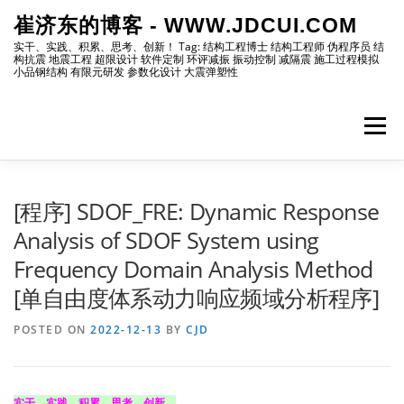
Skip
崔济东的博客 - WWW.JDCUI.COM
to
content
实干、实践、积累、思考、创新！ Tag: 结构工程博士 结构工程师 伪程序员 结
构抗震 地震工程 超限设计 软件定制 环评减振 振动控制 减隔震 施工过程模拟
小品钢结构 有限元研发 参数化设计 大震弹塑性
Menu
[最新]
[地震工程]
[振动控制]
[试验分析]
[程序] SDOF_FRE: Dynamic Response
Analysis of SDOF System using
Frequency Domain Analysis Method
[自编程序]
[软件笔记]
[仿真分析]
[出版物]
[单自由度体系动力响应频域分析程序]
POSTED ON
[编程]
2022-12-13
[资源]
[博主]
BY
CJD
[网站]
实干、实践、积累、思考、创新。