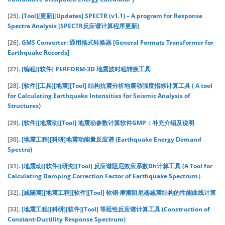
[25].
[Tool][更新][Updates] SPECTR (v1.1) – A program for Response
Spectra Analysis [SPECTR反应谱计算程序更新]
[26].
GMS Converter: 通用格式转换器 [General Formats Transformer for
Earthquake Records]
[27].
[编程][软件] PERFORM-3D 地震波时程转换工具
[28].
[软件][工具][地震][Tool] 结构抗震分析地震动强度指标计算工具 ( A tool
for Calculating Earthquake Intensities for Seismic Analysis of
Structures)
[29].
[软件][地震动][Tool] 地震动参数计算软件GMP：补充介绍及说明
[30].
[地震工程][科研]地震动能量反应谱 (Earthquake Energy Demand
Spectra)
[31].
[地震动][软件][研究][Tool] 反应谱阻尼效应系数Dh计算工具 (A Tool for
Calculating Damping Correction Factor of Earthquake Spectrum）
[32].
[减隔震][地震工程][软件][Tool] 软钢·摩擦阻尼器减震结构的性能曲线计算
[33].
[地震工程][科研][软件][Tool] 等延性反应谱计算工具 (Construction of
Constant-Ductility Response Spectrum)