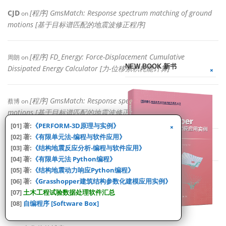
CJD
[程序] GmsMatch: Response spectrum matching of ground
on
motions [基于目标谱匹配的地震波修正程序]
[程序] FD_Energy: Force-Displacement Cumulative
周朗
on
NEW BOOK 新书
Dissipated Energy Calculator [力-位移累积耗能计算]
[程序] GmsMatch: Response spectrum matching of ground
蔡博
on
motions [基于目标谱匹配的地震波修正程序]
[01] 著:
《PERFORM-3D原理与实例》
[02] 著:
《有限单元法-编程与软件应用》
CJD
Mander Confined Concrete Model 资料整理
on
[03] 著:
《结构地震反应分析-编程与软件应用》
[04] 著:
《有限单元法 Python编程》
[05] 著:
《结构地震动力响应Python编程》
[06] 著:
《Grasshopper建筑结构参数化建模应用实例》
[07]
土木工程试验数据处理软件汇总
FRIENDS [友情链接]
[08]
自编程序 [Software Box]
[01] 陈学伟的博客
[结构工程, 智能建造]