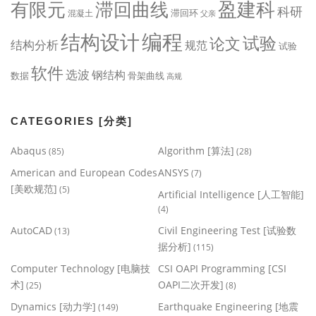
盈建科
有限元
滞回曲线
科研
滞回环
混凝土
父亲
编程
结构设计
试验
论文
结构分析
规范
试验
软件
选波
钢结构
数据
骨架曲线
高规
CATEGORIES [分类]
Abaqus
Algorithm [算法]
(85)
(28)
American and European Codes
ANSYS
(7)
[美欧规范]
(5)
Artificial Intelligence [人工智能]
(4)
AutoCAD
Civil Engineering Test [试验数
(13)
据分析]
(115)
Computer Technology [电脑技
CSI OAPI Programming [CSI
术]
OAPI二次开发]
(25)
(8)
Dynamics [动力学]
Earthquake Engineering [地震
(149)