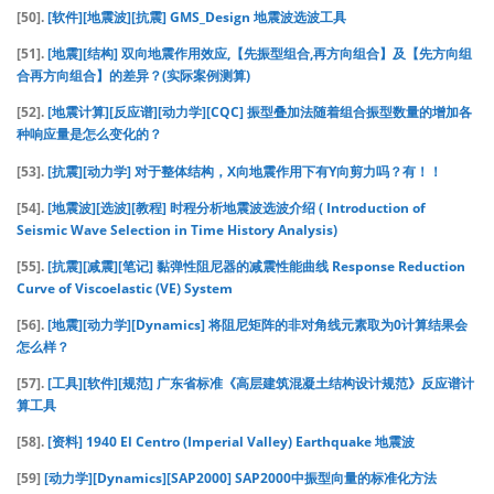
[50].
[软件][地震波][抗震] GMS_Design 地震波选波工具
[51].
[地震][结构] 双向地震作用效应,【先振型组合,再方向组合】及【先方向组
合再方向组合】的差异？(实际案例测算)
[52].
[地震计算][反应谱][动力学][CQC] 振型叠加法随着组合振型数量的增加各
种响应量是怎么变化的？
[53].
[抗震][动力学] 对于整体结构，X向地震作用下有Y向剪力吗？有！！
[54].
[地震波][选波][教程] 时程分析地震波选波介绍 ( Introduction of
Seismic Wave Selection in Time History Analysis)
[55].
[抗震][减震][笔记] 黏弹性阻尼器的减震性能曲线 Response Reduction
Curve of Viscoelastic (VE) System
[56].
[地震][动力学][Dynamics] 将阻尼矩阵的非对角线元素取为0计算结果会
怎么样？
[57].
[工具][软件][规范] 广东省标准《高层建筑混凝土结构设计规范》反应谱计
算工具
[58].
[资料] 1940 El Centro (Imperial Valley) Earthquake 地震波
[59]
[动力学][Dynamics][SAP2000] SAP2000中振型向量的标准化方法