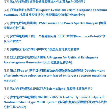
[77]
[动力学][地震] 振型分解反应谱法构件地震力的计算过程？
[78]
[下载][软件][地震工程] Spectr_Evolution: Seismic response spectrum
evolution [地震波反应谱演化][反应谱随积分时间长短的变化]
[79]
[软件][数学][地震动] FPSA: Fourier and Power Spectra Analysis [地震
波频谱分析工具]
[80]
[动力学][地震工程] 一个有趣的问题: SPECTR中的Newmark-Beta法计算
反应谱发散？
[81]
[结构设计][动力学] YJK中CQC振型组合地震力的复核
[82]
[工具][软件][地震动] AEEG: A Program for Artificial Earthquake
Accelerograms Generation [人工地震波合成软件]
[83]
[论文][Paper] 基于目标谱匹配法的地震波选波系统研制 (Development
of seismic wave selection system based on target spectrum matching
method)
[84]
[动力学][地震动] SPECTR与SeismoSignal反应谱计算有差异？
[85]
[软件][动力学][编程] NMDOF v2022: A Tool for Dynamic Analysis of
Nonlinear Shear-Type MDOF System (多自由度剪切层模型系统动力非线性
分析工具 v2022)