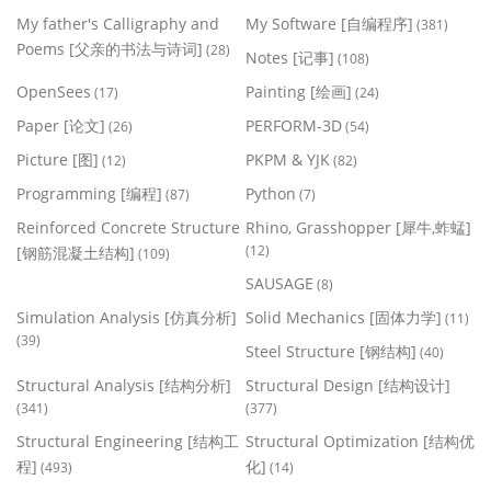
My father's Calligraphy and
My Software [自编程序]
(381)
Poems [父亲的书法与诗词]
(28)
Notes [记事]
(108)
OpenSees
Painting [绘画]
(17)
(24)
Paper [论文]
PERFORM-3D
(26)
(54)
Picture [图]
PKPM & YJK
(12)
(82)
Programming [编程]
Python
(87)
(7)
Reinforced Concrete Structure
Rhino, Grasshopper [犀牛,蚱蜢]
(12)
[钢筋混凝土结构]
(109)
SAUSAGE
(8)
Simulation Analysis [仿真分析]
Solid Mechanics [固体力学]
(11)
(39)
Steel Structure [钢结构]
(40)
Structural Analysis [结构分析]
Structural Design [结构设计]
(341)
(377)
Structural Engineering [结构工
Structural Optimization [结构优
程]
化]
(493)
(14)