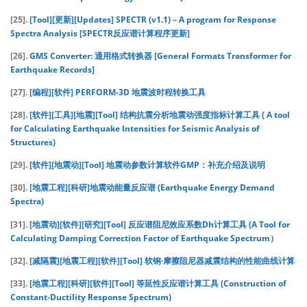
[25].
[Tool][更新][Updates] SPECTR (v1.1) – A program for Response
Spectra Analysis [SPECTR反应谱计算程序更新]
[26].
GMS Converter: 通用格式转换器 [General Formats Transformer for
Earthquake Records]
[27].
[编程][软件] PERFORM-3D 地震波时程转换工具
[28].
[软件][工具][地震][Tool] 结构抗震分析地震动强度指标计算工具 ( A tool
for Calculating Earthquake Intensities for Seismic Analysis of
Structures)
[29].
[软件][地震动][Tool] 地震动参数计算软件GMP：补充介绍及说明
[30].
[地震工程][科研]地震动能量反应谱 (Earthquake Energy Demand
Spectra)
[31].
[地震动][软件][研究][Tool] 反应谱阻尼效应系数Dh计算工具 (A Tool for
Calculating Damping Correction Factor of Earthquake Spectrum）
[32].
[减隔震][地震工程][软件][Tool] 软钢·摩擦阻尼器减震结构的性能曲线计算
[33].
[地震工程][科研][软件][Tool] 等延性反应谱计算工具 (Construction of
Constant-Ductility Response Spectrum)