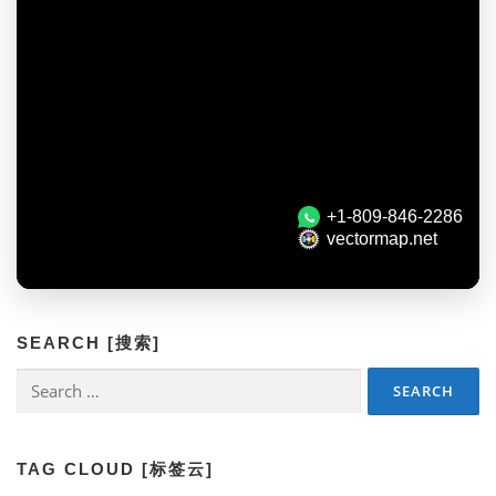
SEARCH [搜索]
Search
for:
TAG CLOUD [标签云]