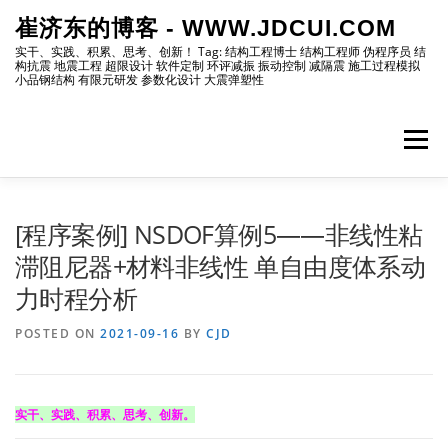
Skip
崔济东的博客 - WWW.JDCUI.COM
to
content
实干、实践、积累、思考、创新！ Tag: 结构工程博士 结构工程师 伪程序员 结
构抗震 地震工程 超限设计 软件定制 环评减振 振动控制 减隔震 施工过程模拟
小品钢结构 有限元研发 参数化设计 大震弹塑性
Menu
[最新]
[地震工程]
[振动控制]
[试验分析]
[程序案例] NSDOF算例5——非线性粘
滞阻尼器+材料非线性 单自由度体系动
力时程分析
[自编程序]
[软件笔记]
[仿真分析]
[出版物]
POSTED ON
2021-09-16
BY
CJD
[编程]
[资源]
[博主]
[网站]
实干、实践、积累、思考、创新。