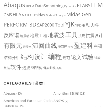
Abaqus
FEM
ETABS
DataSmoothing
BBCA
Dynamics
Midas Gen
HLA
midas
GMS
MATLAB
Midas2Abaqus
YJK
PERFORM-3D
Tool
动力学
SAP2000
YPD
书
工具
地震波
反应谱
地震工程
抗震设计
抗规
地震动
盈建科
有限元
滞回曲线
科研
滞回环
混凝土
父亲
编程
结构设计
试验
论文
结构分析
规范
试验
软件
选波
钢结构
数据
骨架曲线
高规
CATEGORIES [分类]
Abaqus
Algorithm [算法]
(85)
(28)
American and European Codes
ANSYS
(7)
[美欧规范]
(5)