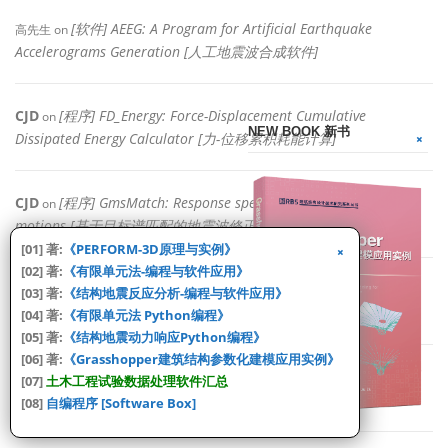
[软件] AEEG: A Program for Artificial Earthquake
高先生
on
Accelerograms Generation [人工地震波合成软件]
CJD
[程序] FD_Energy: Force-Displacement Cumulative
on
NEW BOOK 新书
Dissipated Energy Calculator [力-位移累积耗能计算]
CJD
[程序] GmsMatch: Response spectrum matching of ground
on
motions [基于目标谱匹配的地震波修正程序]
[01] 著:
《PERFORM-3D原理与实例》
[02] 著:
《有限单元法-编程与软件应用》
[程序] FD_Energy: Force-Displacement Cumulative
周朗
on
[03] 著:
《结构地震反应分析-编程与软件应用》
Dissipated Energy Calculator [力-位移累积耗能计算]
[04] 著:
《有限单元法 Python编程》
[05] 著:
《结构地震动力响应Python编程》
[06] 著:
《Grasshopper建筑结构参数化建模应用实例》
[程序] GmsMatch: Response spectrum matching of ground
蔡博
on
[07]
土木工程试验数据处理软件汇总
motions [基于目标谱匹配的地震波修正程序]
[08]
自编程序 [Software Box]