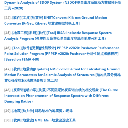
Dynamic Analysis of SDOF System (NSDOF单自由度系统动力非线性分析
工具 v2020)
[44].
[软件][工具][地震波] KNETConvert: Kik-net Ground Motion
Converter [K-Net, Kik-net 地震波数据转换工具]
[45].
[地震工程][科研][软件][Tool] IRSA: Inelastic Response Spectra
Analysis Program (弹塑性反应谱及单自由度非线性地震分析工具)
[46].
[Tool][软件][更新][性能设计] PPPSP v2020: Pushover Performance
Point Solution Program [PPPSP v2020: Pushover 分析性能点求解程序]
[Based on FEMA 440]
[47].
[软件][地震动][Update] GMP v2020: A tool for Calculating Ground
Motion Parameters for Seismic Analysis of Structures [结构抗震分析地
震动强度指标/地震动参数计算工具]
[48].
[反应谱][动力学][抗震] 不同阻尼比反应谱曲线的相交现象 (The Curve
Intersection Phenomenon of Response Spectra with Different
Damping Ratios)
[49].
[地震][动力学] 对称结构的地震剪力规律
[50].
[软件][地震波] GMS_Mini地震波选波工具