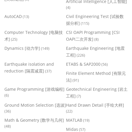
Artificial Intelligence [人工智能]
(4)
AutoCAD
Civil Engineering Test [试验数
(13)
据分析]
(115)
Computer Technology [电脑技
CSI OAPI Programming [CSI
术]
OAPI二次开发]
(25)
(8)
Dynamics [动力学]
Earthquake Engineering [地震
(149)
工程]
(226)
Earthquake isolation and
ETABS & SAP2000
(56)
reduction [隔震减震]
(37)
Finite Element Method [有限元
法]
(91)
Game Programming [游戏编程]
Geotechnical Engineering [岩土
(6)
工程]
(7)
Ground Motion Selection [选波]
Hand Drawn Detail [手绘大样]
(36)
(22)
Math & Geometry [数学与几何]
MATLAB
(19)
(48)
Midas
(57)