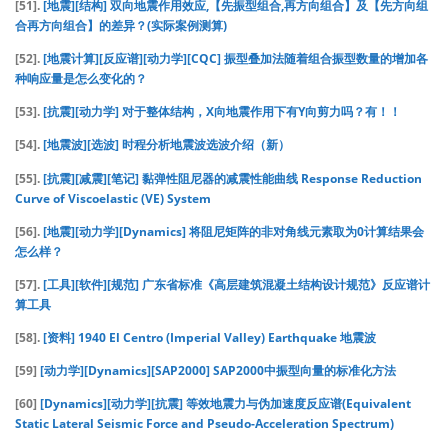
[51].
[地震][结构] 双向地震作用效应,【先振型组合,再方向组合】及【先方向组
合再方向组合】的差异？(实际案例测算)
[52].
[地震计算][反应谱][动力学][CQC] 振型叠加法随着组合振型数量的增加各
种响应量是怎么变化的？
[53].
[抗震][动力学] 对于整体结构，X向地震作用下有Y向剪力吗？有！！
[54].
[地震波][选波] 时程分析地震波选波介绍（新）
[55].
[抗震][减震][笔记] 黏弹性阻尼器的减震性能曲线 Response Reduction
Curve of Viscoelastic (VE) System
[56].
[地震][动力学][Dynamics] 将阻尼矩阵的非对角线元素取为0计算结果会
怎么样？
[57].
[工具][软件][规范] 广东省标准《高层建筑混凝土结构设计规范》反应谱计
算工具
[58].
[资料] 1940 El Centro (Imperial Valley) Earthquake 地震波
[59]
[动力学][Dynamics][SAP2000] SAP2000中振型向量的标准化方法
[60]
[Dynamics][动力学][抗震] 等效地震力与伪加速度反应谱(Equivalent
Static Lateral Seismic Force and Pseudo-Acceleration Spectrum)