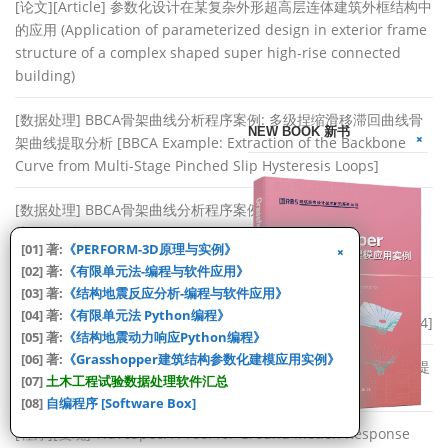
[论文][Article] 参数化设计在某复杂外形超高层连体建筑外框结构中
的应用 (Application of parameterized design in exterior frame
structure of a complex shaped super high-rise connected
building)
[数据处理] BBCA骨架曲线分析程序案例: 多级捏缩滑移滞回曲线骨
NEW BOOK 新书
架曲线提取分析 [BBCA Example: Extraction of the Backbone
Curve from Multi-Stage Pinched Slip Hysteresis Loops]
[数据处理] BBCA骨架曲线分析程序案例: 捏缩滑移滞回曲线骨架曲
线提取分析 [BBCA Example: Backbone Curve Extraction of
[01] 著:
《PERFORM-3D原理与实例》
Pinched Slip Hysteresis Loops]
[02] 著:
《有限单元法-编程与软件应用》
[03] 著:
《结构地震反应分析-编程与软件应用》
[数据处理] DataSmoothing 曲线平滑修正软件 案例24
[04] 著:
《有限单元法 Python编程》
[Datasmoothing curve smoothing correction software Case 24]
[05] 著:
《结构地震动力响应Python编程》
[06] 著:
《Grasshopper建筑结构参数化建模应用实例》
[数据处理] BBCA骨架曲线分析程序案例: “O”形滞回曲线骨架曲线提
[07]
土木工程试验数据处理软件汇总
取分析
[08]
自编程序 [Software Box]
[程序][复现] WaveSpec: A Tool for Ground Motion Response