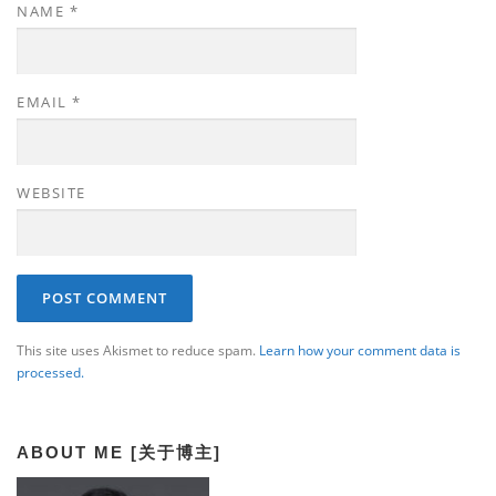
NAME
*
EMAIL
*
WEBSITE
This site uses Akismet to reduce spam.
Learn how your comment data is
processed.
ABOUT ME [关于博主]