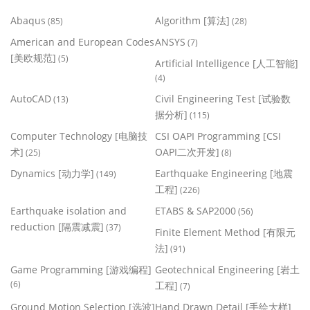
Abaqus
Algorithm [算法]
(85)
(28)
American and European Codes
ANSYS
(7)
[美欧规范]
(5)
Artificial Intelligence [人工智能]
(4)
AutoCAD
Civil Engineering Test [试验数
(13)
据分析]
(115)
Computer Technology [电脑技
CSI OAPI Programming [CSI
术]
OAPI二次开发]
(25)
(8)
Dynamics [动力学]
Earthquake Engineering [地震
(149)
工程]
(226)
Earthquake isolation and
ETABS & SAP2000
(56)
reduction [隔震减震]
(37)
Finite Element Method [有限元
法]
(91)
Game Programming [游戏编程]
Geotechnical Engineering [岩土
(6)
工程]
(7)
Ground Motion Selection [选波]
Hand Drawn Detail [手绘大样]