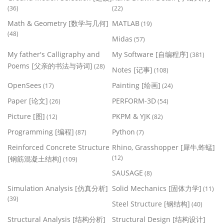
(36)
(22)
Math & Geometry [数学与几何]
MATLAB
(19)
(48)
Midas
(57)
My father's Calligraphy and
My Software [自编程序]
(381)
Poems [父亲的书法与诗词]
(28)
Notes [记事]
(108)
OpenSees
Painting [绘画]
(17)
(24)
Paper [论文]
PERFORM-3D
(26)
(54)
Picture [图]
PKPM & YJK
(12)
(82)
Programming [编程]
Python
(87)
(7)
Reinforced Concrete Structure
Rhino, Grasshopper [犀牛,蚱蜢]
(12)
[钢筋混凝土结构]
(109)
SAUSAGE
(8)
Simulation Analysis [仿真分析]
Solid Mechanics [固体力学]
(11)
(39)
Steel Structure [钢结构]
(40)
Structural Analysis [结构分析]
Structural Design [结构设计]