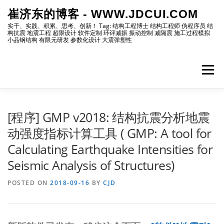
Skip
崔济东的博客 - WWW.JDCUI.COM
to
content
实干、实践、积累、思考、创新！ Tag: 结构工程博士 结构工程师 伪程序员 结
构抗震 地震工程 超限设计 软件定制 环评减振 振动控制 减隔震 施工过程模拟
小品钢结构 有限元研发 参数化设计 大震弹塑性
Menu
[最新]
[地震工程]
[振动控制]
[试验分析]
[程序] GMP v2018: 结构抗震分析地震
动强度指标计算工具 ( GMP: A tool for
Calculating Earthquake Intensities for
[自编程序]
[软件笔记]
[仿真分析]
[出版物]
Seismic Analysis of Structures)
POSTED ON
[编程]
2018-09-16
[资源]
[博主]
BY
CJD
[网站]