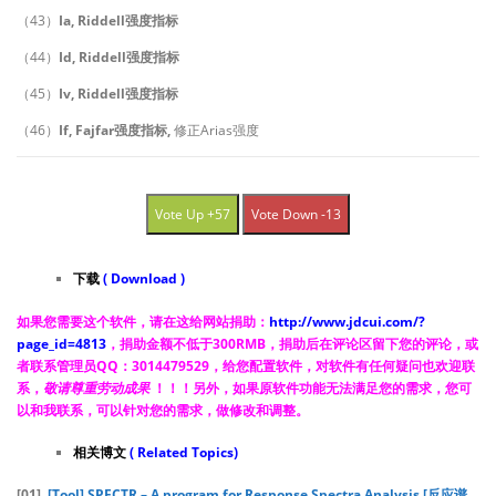
（43）
Ia, Riddell强度指标
（44）
Id, Riddell强度指标
（45）
Iv, Riddell强度指标
（46）
If, Fajfar强度指标,
修正Arias强度
Vote Up +57
Vote Down -13
下载
( Download )
如果您需要这个软件，请在这给网站捐助：
http://www.jdcui.com/?
page_id=4813
，捐助金额不低于300RMB，捐助后在评论区留下您的评论，或
者联系管理员QQ：3014479529，给您配置软件，对软件有任何疑问也欢迎联
系，
敬请尊重劳动成果
！！！
另外，如果原软件功能无法满足您的需求，您可
以和我联系，可以针对您的需求，做修改和调整。
相关博文
( Related Topics)
[01].
[Tool] SPECTR – A program for Response Spectra Analysis [反应谱