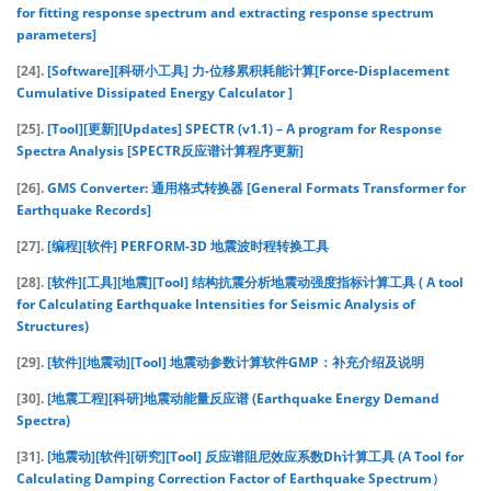
for fitting response spectrum and extracting response spectrum
parameters]
[24].
[Software][科研小工具] 力-位移累积耗能计算[Force-Displacement
Cumulative Dissipated Energy Calculator ]
[25].
[Tool][更新][Updates] SPECTR (v1.1) – A program for Response
Spectra Analysis [SPECTR反应谱计算程序更新]
[26].
GMS Converter: 通用格式转换器 [General Formats Transformer for
Earthquake Records]
[27].
[编程][软件] PERFORM-3D 地震波时程转换工具
[28].
[软件][工具][地震][Tool] 结构抗震分析地震动强度指标计算工具 ( A tool
for Calculating Earthquake Intensities for Seismic Analysis of
Structures)
[29].
[软件][地震动][Tool] 地震动参数计算软件GMP：补充介绍及说明
[30].
[地震工程][科研]地震动能量反应谱 (Earthquake Energy Demand
Spectra)
[31].
[地震动][软件][研究][Tool] 反应谱阻尼效应系数Dh计算工具 (A Tool for
Calculating Damping Correction Factor of Earthquake Spectrum）