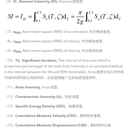
（6）
SI , Housner Intensity (HI),
Housner谱强度。
（7）
a
,
Root-mean-square (RMS) of acceleration, 均方根加速度。
RMS
（8）
v
,
Root-mean-square (RMS) of velocity, 均方根加速度。
RMS
（9）
d
,
Root-mean-square (RMS) of velocity, 均方根加位移。
RMS
（10）
Td,
Significant duration,
The interval of time over which a
proportion (percentage) of the total Arias Intensity is accumulated (default
is the interval between the 5% and 95% thresholds). Arias强度分别占95%和
5%的对应时刻之间的时间，目前使用最广泛的地震强震持时。
（11）
Arias Intensity
, Arias强度。
（12）
Characteristic Intensity (Ic)
，特征强度。
（13）
Specific Energy Density (SED)
，能量密度。
（14）
Cumulative Absolute Velocity (CAV)，
累积绝对速度。
（15）
Cumulative Absolute Displacement (CAD)，
累积绝对位移。