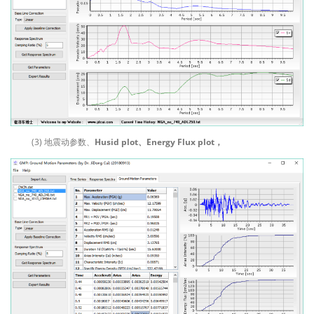
(3) 地震动参数、
Husid plot、Energy Flux plot，