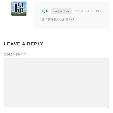
CJD
Post author
2018-11-14
REPLY
这个软件就可以计算EPA！！！
LEAVE A REPLY
COMMENT
*