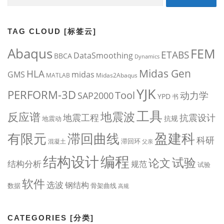
for:
TAG CLOUD [标签云]
Abaqus
FEM
ETABS
DataSmoothing
BBCA
Dynamics
Midas Gen
HLA
midas
GMS
MATLAB
Midas2Abaqus
YJK
PERFORM-3D
Tool
动力学
SAP2000
YPD
书
工具
地震波
反应谱
地震工程
抗震设计
抗规
地震动
盈建科
有限元
滞回曲线
科研
滞回环
混凝土
父亲
编程
结构设计
试验
论文
结构分析
规范
试验
软件
选波
钢结构
数据
骨架曲线
高规
CATEGORIES [分类]