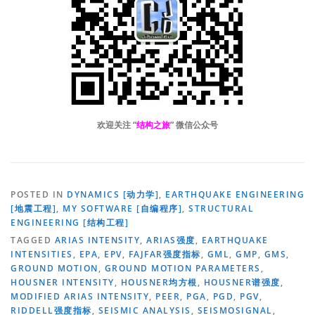
欢迎关注 “
结构之旅
” 微信公众号
POSTED IN
DYNAMICS [动力学]
,
EARTHQUAKE ENGINEERING
[地震工程]
,
MY SOFTWARE [自编程序]
,
STRUCTURAL
ENGINEERING [结构工程]
TAGGED
ARIAS INTENSITY
,
ARIAS强度
,
EARTHQUAKE
INTENSITIES
,
EPA
,
EPV
,
FAJFAR强度指标
,
GML
,
GMP
,
GMS
,
GROUND MOTION
,
GROUND MOTION PARAMETERS
,
HOUSNER INTENSITY
,
HOUSNER均方根
,
HOUSNER谱强度
,
MODIFIED ARIAS INTENSITY
,
PEER
,
PGA
,
PGD
,
PGV
,
RIDDELL强度指标
,
SEISMIC ANALYSIS
,
SEISMOSIGNAL
,