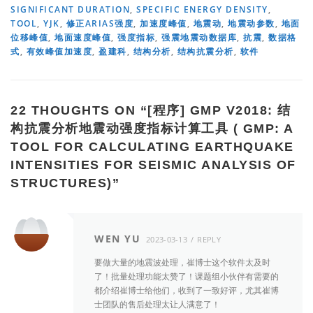
SIGNIFICANT DURATION
,
SPECIFIC ENERGY DENSITY
,
TOOL
,
YJK
,
修正ARIAS强度
,
加速度峰值
,
地震动
,
地震动参数
,
地面
位移峰值
,
地面速度峰值
,
强度指标
,
强震地震动数据库
,
抗震
,
数据格
式
,
有效峰值加速度
,
盈建科
,
结构分析
,
结构抗震分析
,
软件
22 THOUGHTS ON “
[程序] GMP V2018: 结
构抗震分析地震动强度指标计算工具 ( GMP: A
TOOL FOR CALCULATING EARTHQUAKE
INTENSITIES FOR SEISMIC ANALYSIS OF
STRUCTURES)
”
WEN YU
2023-03-13
REPLY
要做大量的地震波处理，崔博士这个软件太及时
了！批量处理功能太赞了！课题组小伙伴有需要的
都介绍崔博士给他们，收到了一致好评，尤其崔博
士团队的售后处理太让人满意了！