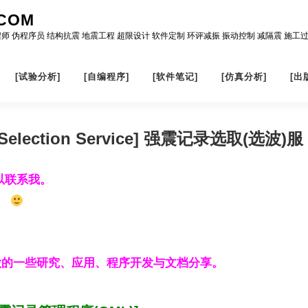
COM
程师 伪程序员 结构抗震 地震工程 超限设计 软件定制 环评减振 振动控制 减隔震 施工
[试验分析]
[自编程序]
[软件笔记]
[仿真分析]
[出
n Selection Service] 强震记录选取(选波)服
以联系我。
做的一些研究、应用、程序开发与文档分享。