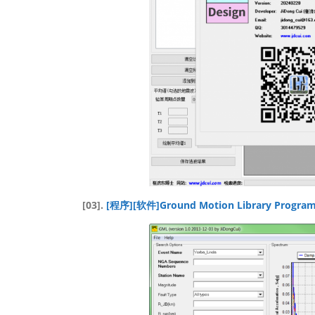
[03].
[程序][软件]Ground Motion Library Pro