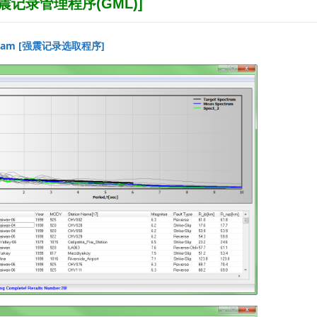
震记录管理程序(GML)
]
Program [强震记录选取程序]