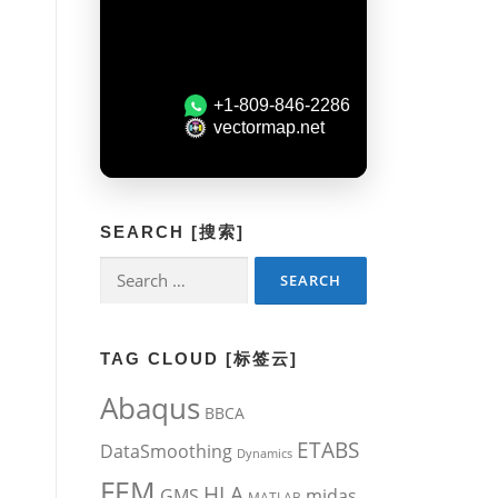
SEARCH [搜索]
Search
for:
TAG CLOUD [标签云]
Abaqus
BBCA
ETABS
DataSmoothing
Dynamics
FEM
HLA
midas
GMS
MATLAB