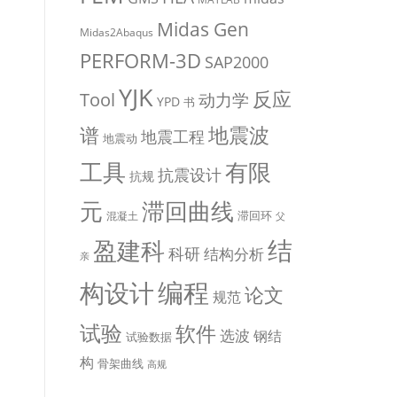
Midas Gen
Midas2Abaqus
PERFORM-3D
SAP2000
YJK
反应
Tool
动力学
YPD
书
地震波
谱
地震工程
地震动
有限
工具
抗震设计
抗规
元
滞回曲线
滞回环
混凝土
父
盈建科
结
科研
结构分析
亲
编程
构设计
论文
规范
试验
软件
选波
钢结
试验数据
构
骨架曲线
高规