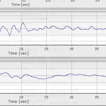
工程]
(226)
Earthquake
ETABS & SAP2000
isolation and
(56)
reduction [隔震减
Finite Element
震]
(37)
Method [有限元
法]
(91)
Game
Geotechnical
Programming [游
Engineering [岩土
戏编程]
(6)
工程]
(7)
Ground Motion
Hand Drawn
Selection [选波]
Detail [手绘大样]
(36)
(22)
Math & Geometry
MATLAB
(19)
[数学与几何]
(48)
Midas
(57)
My father's
My Software [自编
Calligraphy and
程序]
(381)
Poems [父亲的书
Notes [记事]
(108)