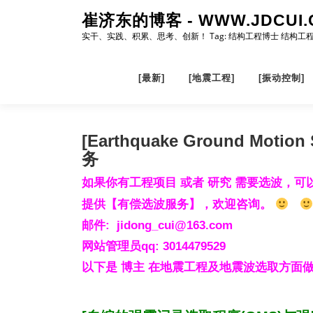
Skip
崔济东的博客 - WWW.JDCUI.
to
实干、实践、积累、思考、创新！ Tag: 结构工程博士 结构工
content
[最新]
[地震工程]
[振动控制]
[Earthquake Ground Motio
务
如果你有工程项目 或者 研究 需要选波，可
提供【有偿选波服务】，欢迎咨询。
邮件
:
jidong_cui@163.com
网站管理员
qq
: 3014479529
以下是 博主 在地震工程及地震波选取方面