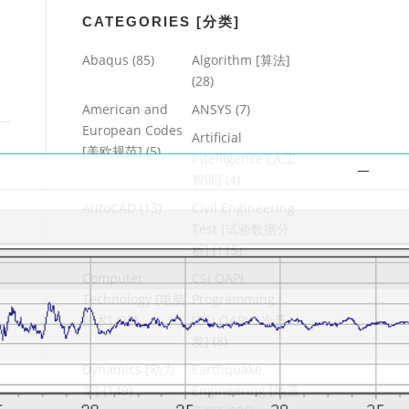
CATEGORIES [分类]
Abaqus
(85)
Algorithm [算法]
(28)
American and
ANSYS
(7)
European Codes
Artificial
[美欧规范]
(5)
Intelligence [人工
智能]
(4)
AutoCAD
(13)
Civil Engineering
Test [试验数据分
析]
(115)
Computer
CSI OAPI
Technology [电脑
Programming
技术]
(25)
[CSI OAPI二次开
发]
(8)
Dynamics [动力
Earthquake
学]
(149)
Engineering [地震