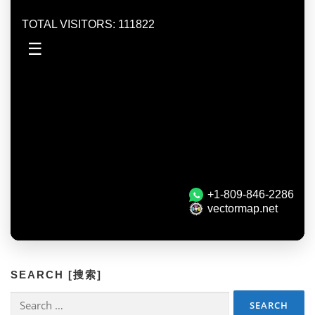
SEARCH [搜索]
Search
for: