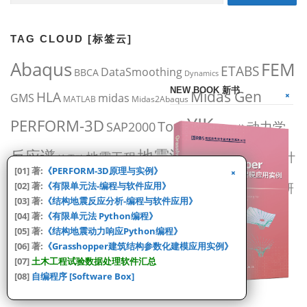
TAG CLOUD [标签云]
Abaqus
FEM
ETABS
DataSmoothing
BBCA
Dynamics
NEW BOOK 新书
Midas Gen
HLA
midas
GMS
MATLAB
Midas2Abaqus
YJK
PERFORM-3D
Tool
动力学
SAP2000
YPD
书
工具
地震波
反应谱
地震工程
抗震设计
抗规
地震动
[01] 著:
《PERFORM-3D原理与实例》
盈建科
有限元
滞回曲线
[02] 著:
《有限单元法-编程与软件应用》
科研
滞回环
混凝土
父亲
[03] 著:
《结构地震反应分析-编程与软件应用》
编程
结构设计
试验
论文
[04] 著:
《有限单元法 Python编程》
结构分析
规范
试验
[05] 著:
《结构地震动力响应Python编程》
软件
[06] 著:
《Grasshopper建筑结构参数化建模应用实例》
选波
钢结构
数据
骨架曲线
高规
[07]
土木工程试验数据处理软件汇总
[08]
自编程序 [Software Box]
CATEGORIES [分类]