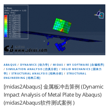
ABAQUS
/
DYNAMICS [动力学]
/
MIDAS
/
MY SOFTWARE [自编程序]
/
SIMULATION ANALYSIS [仿真分析]
/
SOLID MECHANICS [固体力
学]
/
STRUCTURAL ANALYSIS [结构分析]
/
STRUCTURAL
ENGINEERING [结构工程]
[midas2Abaqus] 金属板冲击算例 (Dynamic
Impact Analysis of Metal Plate by Abaqus)
(midas2Abaqus软件测试案例 )