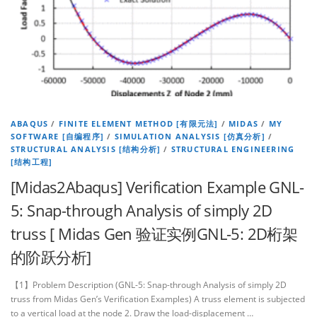
ABAQUS
/
FINITE ELEMENT METHOD [有限元法]
/
MIDAS
/
MY
SOFTWARE [自编程序]
/
SIMULATION ANALYSIS [仿真分析]
/
STRUCTURAL ANALYSIS [结构分析]
/
STRUCTURAL ENGINEERING
[结构工程]
[Midas2Abaqus] Verification Example GNL-
5: Snap-through Analysis of simply 2D
truss [ Midas Gen 验证实例GNL-5: 2D桁架
的阶跃分析]
【1】Problem Description (GNL-5: Snap-through Analysis of simply 2D
truss from Midas Gen’s Verification Examples) A truss element is subjected
to a vertical load at the node 2. Draw the load-displacement …