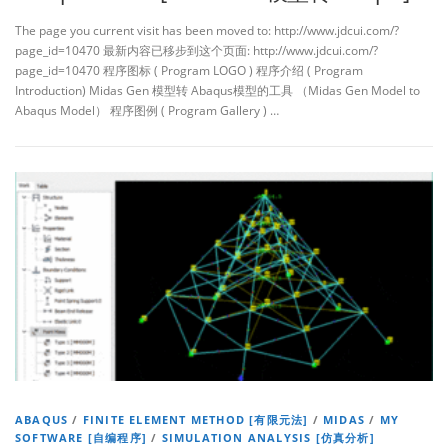
The page you current visit has been moved to: http://www.jdcui.com/?
page_id=10470 最新内容已移步到这个页面: http://www.jdcui.com/?
page_id=10470 程序图标 ( Program LOGO ) 程序介绍 ( Program
Introduction) Midas Gen 模型转 Abaqus模型的工具 （Midas Gen Model to
Abaqus Model） 程序图例 ( Program Gallery ) …
ABAQUS
/
FINITE ELEMENT METHOD [有限元法]
/
MIDAS
/
MY
SOFTWARE [自编程序]
/
SIMULATION ANALYSIS [仿真分析]