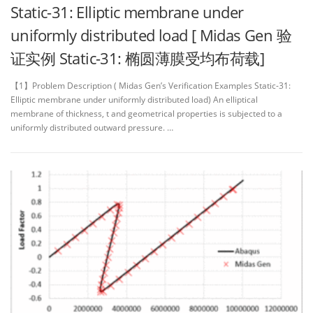
Static-31: Elliptic membrane under
uniformly distributed load [ Midas Gen 验
证实例 Static-31: 椭圆薄膜受均布荷载]
【1】Problem Description ( Midas Gen’s Verification Examples Static-31:
Elliptic membrane under uniformly distributed load) An elliptical
membrane of thickness, t and geometrical properties is subjected to a
uniformly distributed outward pressure. …