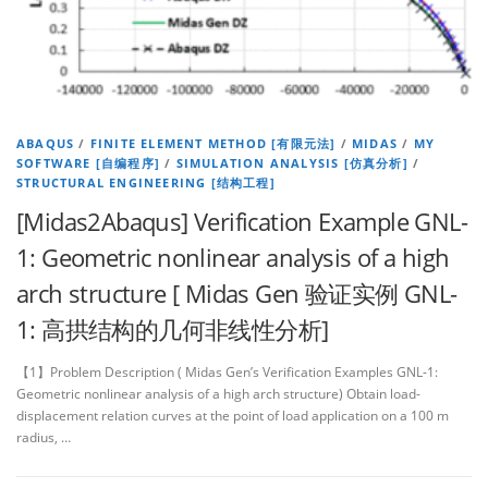
ABAQUS
/
FINITE ELEMENT METHOD [有限元法]
/
MIDAS
/
MY
SOFTWARE [自编程序]
/
SIMULATION ANALYSIS [仿真分析]
/
STRUCTURAL ENGINEERING [结构工程]
[Midas2Abaqus] Verification Example GNL-
1: Geometric nonlinear analysis of a high
arch structure [ Midas Gen 验证实例 GNL-
1: 高拱结构的几何非线性分析]
【1】Problem Description ( Midas Gen’s Verification Examples GNL-1:
Geometric nonlinear analysis of a high arch structure) Obtain load-
displacement relation curves at the point of load application on a 100 m
radius, …