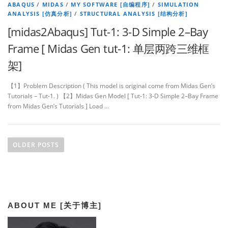
ABAQUS
/
MIDAS
/
MY SOFTWARE [自编程序]
/
SIMULATION
ANALYSIS [仿真分析]
/
STRUCTURAL ANALYSIS [结构分析]
[midas2Abaqus] Tut-1: 3-D Simple 2–Bay
Frame [ Midas Gen tut-1: 单层两跨三维框
架]
【1】Problem Description ( This model is original come from Midas Gen’s
Tutorials – Tut-1. ) 【2】Midas Gen Model [ Tut-1: 3-D Simple 2–Bay Frame
from Midas Gen’s Tutorials ] Load …
P
o
OLDER POSTS
s
t
s
n
ABOUT ME [关于博主]
a
v