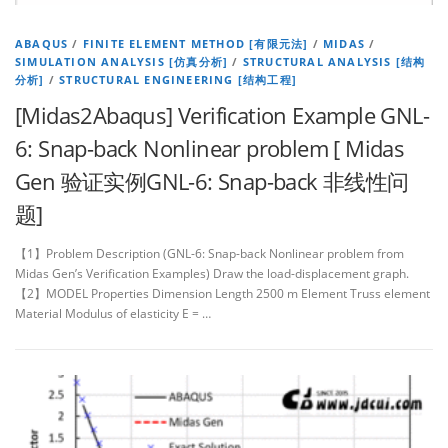
ABAQUS
/
FINITE ELEMENT METHOD [有限元法]
/
MIDAS
/
SIMULATION ANALYSIS [仿真分析]
/
STRUCTURAL ANALYSIS [结构
分析]
/
STRUCTURAL ENGINEERING [结构工程]
[Midas2Abaqus] Verification Example GNL-
6: Snap-back Nonlinear problem [ Midas
Gen 验证实例GNL-6: Snap-back 非线性问
题]
【1】Problem Description (GNL-6: Snap-back Nonlinear problem from
Midas Gen’s Verification Examples) Draw the load-displacement graph.
【2】MODEL Properties Dimension Length 2500 m Element Truss element
Material Modulus of elasticity E = …