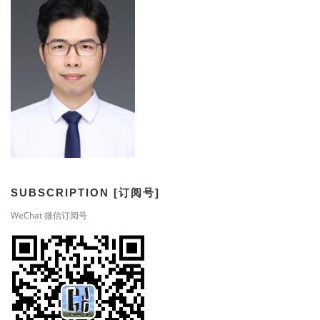
i
g
a
t
i
o
n
SUBSCRIPTION [订阅号]
WeChat 微信订阅号