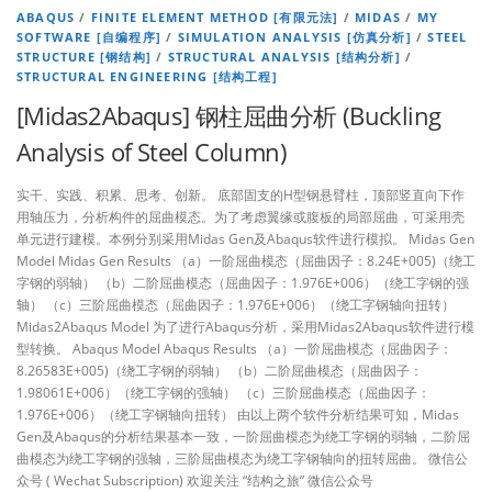
ABAQUS
/
FINITE ELEMENT METHOD [有限元法]
/
MIDAS
/
MY
SOFTWARE [自编程序]
/
SIMULATION ANALYSIS [仿真分析]
/
STEEL
STRUCTURE [钢结构]
/
STRUCTURAL ANALYSIS [结构分析]
/
STRUCTURAL ENGINEERING [结构工程]
[Midas2Abaqus] 钢柱屈曲分析 (Buckling
Analysis of Steel Column)
实干、实践、积累、思考、创新。 底部固支的H型钢悬臂柱，顶部竖直向下作
用轴压力，分析构件的屈曲模态。为了考虑翼缘或腹板的局部屈曲，可采用壳
单元进行建模。本例分别采用Midas Gen及Abaqus软件进行模拟。 Midas Gen
Model Midas Gen Results （a）一阶屈曲模态（屈曲因子：8.24E+005)（绕工
字钢的弱轴） （b）二阶屈曲模态（屈曲因子：1.976E+006）（绕工字钢的强
轴） （c）三阶屈曲模态（屈曲因子：1.976E+006）（绕工字钢轴向扭转）
Midas2Abaqus Model 为了进行Abaqus分析，采用Midas2Abaqus软件进行模
型转换。 Abaqus Model Abaqus Results （a）一阶屈曲模态（屈曲因子：
8.26583E+005)（绕工字钢的弱轴） （b）二阶屈曲模态（屈曲因子：
1.98061E+006）（绕工字钢的强轴） （c）三阶屈曲模态（屈曲因子：
1.976E+006）（绕工字钢轴向扭转） 由以上两个软件分析结果可知，Midas
Gen及Abaqus的分析结果基本一致，一阶屈曲模态为绕工字钢的弱轴，二阶屈
曲模态为绕工字钢的强轴，三阶屈曲模态为绕工字钢轴向的扭转屈曲。 微信公
众号 ( Wechat Subscription) 欢迎关注 “结构之旅” 微信公众号