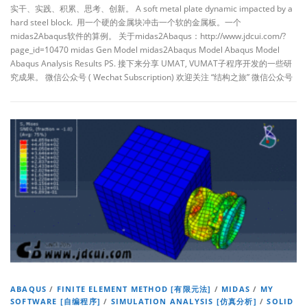
实干、实践、积累、思考、创新。 A soft metal plate dynamic impacted by a
hard steel block. 用一个硬的金属块冲击一个软的金属板。一个
midas2Abaqus软件的算例。 关于midas2Abaqus：http://www.jdcui.com/?
page_id=10470 midas Gen Model midas2Abaqus Model Abaqus Model
Abaqus Analysis Results PS. 接下来分享 UMAT, VUMAT子程序开发的一些研
究成果。 微信公众号 ( Wechat Subscription) 欢迎关注 “结构之旅” 微信公众号
ABAQUS
/
FINITE ELEMENT METHOD [有限元法]
/
MIDAS
/
MY
SOFTWARE [自编程序]
/
SIMULATION ANALYSIS [仿真分析]
/
SOLID