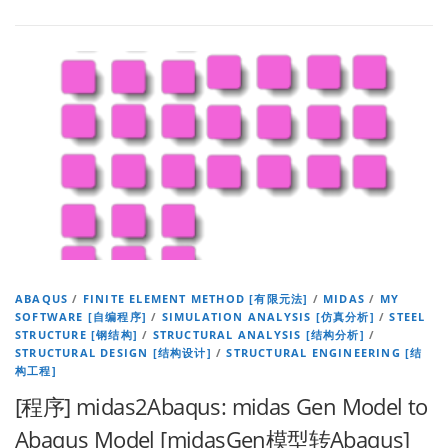
ABAQUS
/
FINITE ELEMENT METHOD [有限元法]
/
MIDAS
/
MY
SOFTWARE [自编程序]
/
SIMULATION ANALYSIS [仿真分析]
/
STEEL
STRUCTURE [钢结构]
/
STRUCTURAL ANALYSIS [结构分析]
/
STRUCTURAL DESIGN [结构设计]
/
STRUCTURAL ENGINEERING [结
构工程]
[程序] midas2Abaqus: midas Gen Model to
Abaqus Model [midasGen模型转Abaqus]