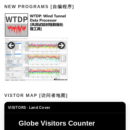
NEW PROGRAMS [自编程序]
VISTOR MAP [访问者地图]
VISITORS · Land Cover