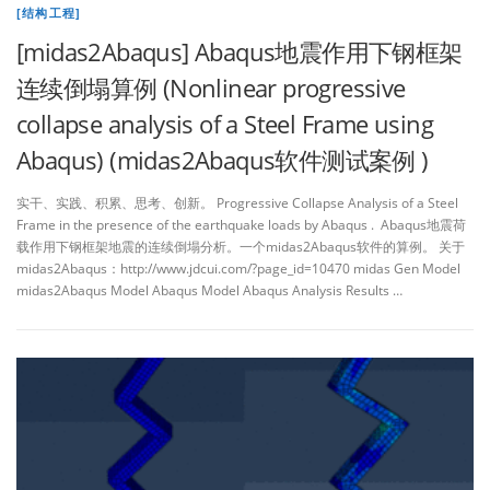
[结构工程]
[midas2Abaqus] Abaqus地震作用下钢框架
连续倒塌算例 (Nonlinear progressive
collapse analysis of a Steel Frame using
Abaqus) (midas2Abaqus软件测试案例 )
实干、实践、积累、思考、创新。 Progressive Collapse Analysis of a Steel
Frame in the presence of the earthquake loads by Abaqus . Abaqus地震荷
载作用下钢框架地震的连续倒塌分析。一个midas2Abaqus软件的算例。 关于
midas2Abaqus：http://www.jdcui.com/?page_id=10470 midas Gen Model
midas2Abaqus Model Abaqus Model Abaqus Analysis Results …