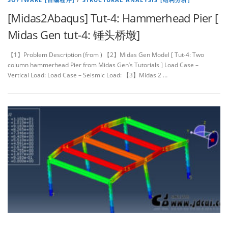
[Midas2Abaqus] Tut-4: Hammerhead Pier [
Midas Gen tut-4: 锤头桥墩]
【1】Problem Description (from ) 【2】Midas Gen Model [ Tut-4: Two
column hammerhead Pier from Midas Gen’s Tutorials ] Load Case –
Vertical Load: Load Case – Seismic Load: 【3】Midas 2 …