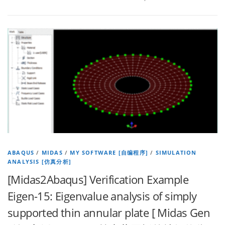
ABAQUS
/
MIDAS
/
MY SOFTWARE [自编程序]
/
SIMULATION
ANALYSIS [仿真分析]
[Midas2Abaqus] Verification Example
Eigen-15: Eigenvalue analysis of simply
supported thin annular plate [ Midas Gen