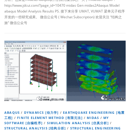
http://www.jdcui.com/?page_id=10470 midas Gen midas2Abaqus Model
abaqus Model Analysis Results PS. 接下来分享 UMAT, VUMAT 梁单元子程序
开发的一些研究成果。 微信公众号 ( Wechat Subscription) 欢迎关注 “结构之
旅” 微信公众号
ABAQUS
/
DYNAMICS [动力学]
/
EARTHQUAKE ENGINEERING [地震
工程]
/
FINITE ELEMENT METHOD [有限元法]
/
MIDAS
/
MY
SOFTWARE [自编程序]
/
SIMULATION ANALYSIS [仿真分析]
/
STRUCTURAL ANALYSIS [结构分析]
/
STRUCTURAL ENGINEERING