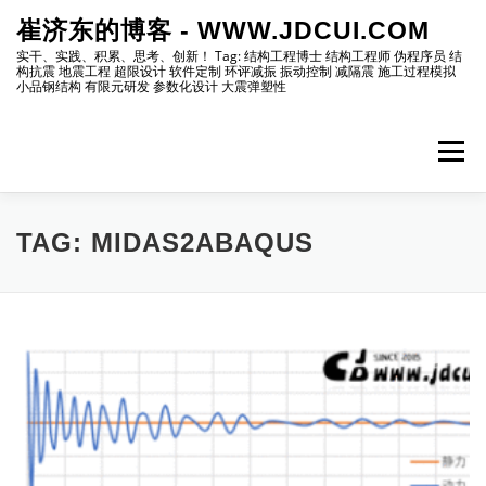
Skip
崔济东的博客 - WWW.JDCUI.COM
to
content
实干、实践、积累、思考、创新！ Tag: 结构工程博士 结构工程师 伪程序员 结
构抗震 地震工程 超限设计 软件定制 环评减振 振动控制 减隔震 施工过程模拟
小品钢结构 有限元研发 参数化设计 大震弹塑性
Menu
[最新]
[地震工程]
[振动控制]
[试验分析]
TAG:
MIDAS2ABAQUS
[自编程序]
[软件笔记]
[仿真分析]
[出版物]
[编程]
[资源]
[博主]
[网站]