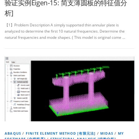
验证实例Eigen-15: 简支薄圆板的特征值分
析]
【1】Problem Description A simply supported thin annular plate is
analyzed to determine the first 10 natural frequencies. Determine the
natural frequencies and mode shapes. ( This model is original come …
ABAQUS
/
FINITE ELEMENT METHOD [有限元法]
/
MIDAS
/
MY
SOFTWARE [自编程序]
/
STRUCTURAL ANALYSIS [结构分析]