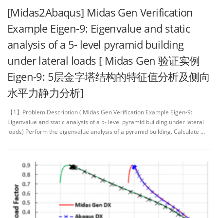
[Midas2Abaqus] Midas Gen Verification
Example Eigen-9: Eigenvalue and static
analysis of a 5- level pyramid building
under lateral loads [ Midas Gen 验证实例
Eigen-9: 5层金字塔结构的特征值分析及侧向
水平力静力分析]
【1】Problem Description ( Midas Gen Verification Example Eigen-9:
Eigenvalue and static analysis of a 5- level pyramid building under lateral
loads) Perform the eigenvalue analysis of a pyramid building. Calculate …