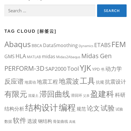
Search
for:
TAG CLOUD [标签云]
Abaqus
FEM
ETABS
DataSmoothing
BBCA
Dynamics
Midas Gen
HLA
midas
GMS
MATLAB
Midas2Abaqus
YJK
PERFORM-3D
Tool
动力学
SAP2000
YPD
书
工具
地震波
反应谱
地震工程
抗震设计
抗规
地震动
盈建科
有限元
滞回曲线
科研
滞回环
混凝土
父亲
编程
结构设计
试验
论文
结构分析
规范
试验
软件
选波
钢结构
数据
骨架曲线
高规