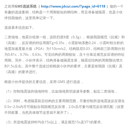
之前用
GMS选波系统（
http://www.jdcui.com/?page_id=6118
）
做的一个
有趣的选波案例，结构是一个周期较短的纲结构，而且准备做隔震，也是小伙
伴找我做的，这里简单记录一下。
选波基本信息如下。
二类场地，地震分组第一组，设防烈度8度（0.3g）。根据我国规范《抗规》和
《高规》，反应谱的特征周期Tg=0.35s，小震影响系数0.24，小震时程分析的
地震加速度最大值（PGA）为110cm/s2。结构阻尼0.03，结构前三阶周期分别
为0.81s，0.76s，0.63s。可见结构的周期较短，且十分靠近规范反应谱的特征
周期。另外，小伙伴表示，结构准备做隔震支座，隔震后结构的周期预估增大
到1.5s左右。其中整个选波过程根据小伙伴的要求，主要是按我国《抗规》及
《高规》的要求进行。
根据小伙伴提供的主要信息，采用 GMS 进行选波，
（1）控制地震波的场地特性，比如场地剪切波速等参数，贴近二类场地，
（2）同时，考虑隔震前后结构的主要周期范围，尽量控制所选地震波反应谱在
0.5s~2.0s内尽可能贴合我国规范反应谱，2.0s后尽量与规范反应谱匹配（设置
不同权重，当然具体细节这里就不展开了）。
（3）所选地震波持时均在15s以上，满足规范15s及5T1的要求。