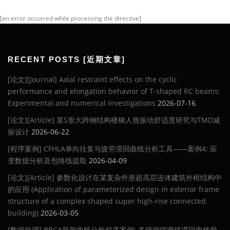
[an error occurred while processing the directive]
RECENT POSTS [近期文章]
[论文][Journal] Axial restraint effects on the cyclic
performance and elongation behavior of T-shaped RC beams:
Experimental and numerical investigations
2026-07-16
[论文][Article] 某S形大跨钢结构楼梯人致振动舒适度研究与TMD减
振设计
2026-06-22
[程序案例] CFHLA单向往复与疲劳滞回曲线分析工具——案例4: 应
变数据分析及包络线提取
2026-04-09
[论文][Article] 参数化设计在某复杂外形超高层连体建筑外框结构中
的应用 (Application of parameterized design in exterior frame
structure of a complex shaped super high-rise connected
building)
2026-03-05
[数据处理] BBCA骨架曲线分析程序案例: 多级捏缩滑移滞回曲线骨