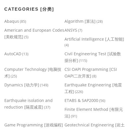
CATEGORIES [分类]
Abaqus
Algorithm [算法]
(85)
(28)
American and European Codes
ANSYS
(7)
[美欧规范]
(5)
Artificial Intelligence [人工智能]
(4)
AutoCAD
Civil Engineering Test [试验数
(13)
据分析]
(115)
Computer Technology [电脑技
CSI OAPI Programming [CSI
术]
OAPI二次开发]
(25)
(8)
Dynamics [动力学]
Earthquake Engineering [地震
(149)
工程]
(226)
Earthquake isolation and
ETABS & SAP2000
(56)
reduction [隔震减震]
(37)
Finite Element Method [有限元
法]
(91)
Game Programming [游戏编程]
Geotechnical Engineering [岩土