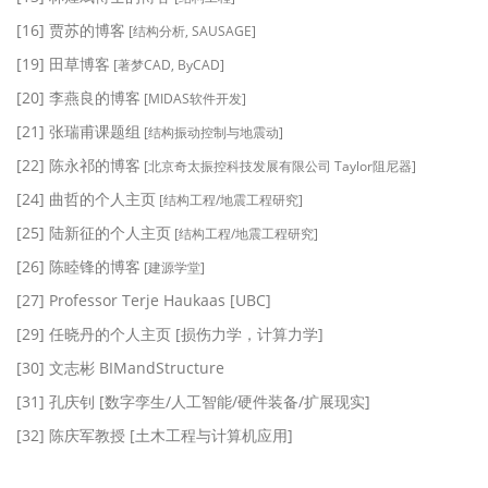
[16] 贾苏的博客
[结构分析, SAUSAGE]
[19] 田草博客
[著梦CAD, ByCAD]
[20] 李燕良的博客
[MIDAS软件开发]
[21] 张瑞甫课题组
[结构振动控制与地震动]
[22] 陈永祁的博客
[北京奇太振控科技发展有限公司 Taylor阻尼器]
[24] 曲哲的个人主页
[结构工程/地震工程研究]
[25] 陆新征的个人主页
[结构工程/地震工程研究]
[26] 陈睦锋的博客
[建源学堂]
[27] Professor Terje Haukaas [UBC]
[29] 任晓丹的个人主页 [损伤力学，计算力学]
[30] 文志彬 BIMandStructure
[31] 孔庆钊 [数字孪生/人工智能/硬件装备/扩展现实]
[32] 陈庆军教授 [土木工程与计算机应用]