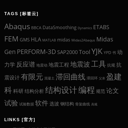
TAGS [标签云]
Abaqus
ETABS
DataSmoothing
BBCA
Dynamics
FEM
Midas
HLA
midas
GMS
MATLAB
Midas2Abaqus
YJK
Gen
PERFORM-3D
Tool
动
SAP2000
YPD
书
工具
地震波
反应谱
力学
地震工程
抗
抗规
地震动
盈建
有限元
滞回曲线
震设计
滞回环
混凝土
父亲
编程
科
结构设计
论文
科研
结构分析
规范
试验
软件
选波
钢结构
试验数据
骨架曲线
高规
LINKS [官方]