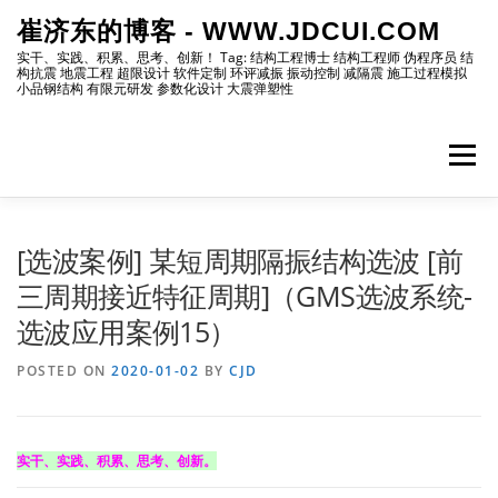
Skip
崔济东的博客 - WWW.JDCUI.COM
to
content
实干、实践、积累、思考、创新！ Tag: 结构工程博士 结构工程师 伪程序员 结
构抗震 地震工程 超限设计 软件定制 环评减振 振动控制 减隔震 施工过程模拟
小品钢结构 有限元研发 参数化设计 大震弹塑性
Menu
[最新]
[地震工程]
[振动控制]
[试验分析]
[选波案例] 某短周期隔振结构选波 [前
三周期接近特征周期]（GMS选波系统-
选波应用案例15）
[自编程序]
[软件笔记]
[仿真分析]
[出版物]
POSTED ON
2020-01-02
BY
CJD
[编程]
[资源]
[博主]
[网站]
实干、实践、积累、思考、创新。