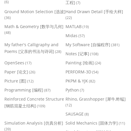
(6)
工程]
(7)
Ground Motion Selection [选波]
Hand Drawn Detail [手绘大样]
(36)
(22)
Math & Geometry [数学与几何]
MATLAB
(19)
(48)
Midas
(57)
My father's Calligraphy and
My Software [自编程序]
(381)
Poems [父亲的书法与诗词]
(28)
Notes [记事]
(108)
OpenSees
Painting [绘画]
(17)
(24)
Paper [论文]
PERFORM-3D
(26)
(54)
Picture [图]
PKPM & YJK
(12)
(82)
Programming [编程]
Python
(87)
(7)
Reinforced Concrete Structure
Rhino, Grasshopper [犀牛,蚱蜢]
(12)
[钢筋混凝土结构]
(109)
SAUSAGE
(8)
Simulation Analysis [仿真分析]
Solid Mechanics [固体力学]
(11)
(39)