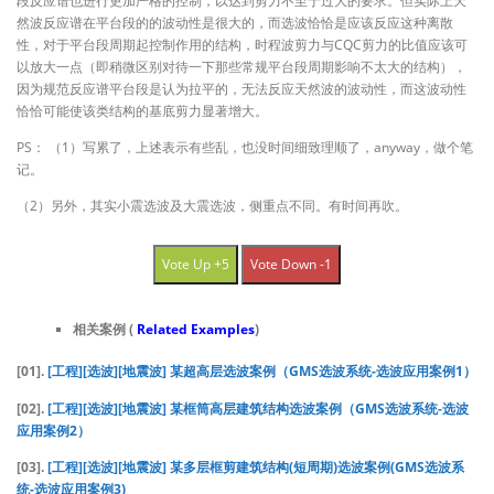
段反应谱也进行更加严格的控制，以达到剪力不至于过大的要求。但实际上天
然波反应谱在平台段的的波动性是很大的，而选波恰恰是应该反应这种离散
性，对于平台段周期起控制作用的结构，时程波剪力与CQC剪力的比值应该可
以放大一点（即稍微区别对待一下那些常规平台段周期影响不太大的结构），
因为规范反应谱平台段是认为拉平的，无法反应天然波的波动性，而这波动性
恰恰可能使该类结构的基底剪力显著增大。
PS： （1）写累了，上述表示有些乱，也没时间细致理顺了，anyway，做个笔
记。
（2）另外，其实小震选波及大震选波，侧重点不同。有时间再吹。
Vote Up +5
Vote Down -1
相关案例 (
Related Examples
)
[01].
[工程][选波][地震波] 某超高层选波案例（GMS选波系统-选波应用案例1）
[02].
[工程][选波][地震波] 某框筒高层建筑结构选波案例（GMS选波系统-选波
应用案例2）
[03].
[工程][选波][地震波] 某多层框剪建筑结构(短周期)选波案例(GMS选波系
统-选波应用案例3)