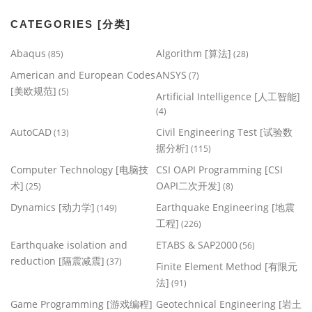
CATEGORIES [分类]
Abaqus
Algorithm [算法]
(85)
(28)
American and European Codes
ANSYS
(7)
[美欧规范]
(5)
Artificial Intelligence [人工智能]
(4)
AutoCAD
Civil Engineering Test [试验数
(13)
据分析]
(115)
Computer Technology [电脑技
CSI OAPI Programming [CSI
术]
OAPI二次开发]
(25)
(8)
Dynamics [动力学]
Earthquake Engineering [地震
(149)
工程]
(226)
Earthquake isolation and
ETABS & SAP2000
(56)
reduction [隔震减震]
(37)
Finite Element Method [有限元
法]
(91)
Game Programming [游戏编程]
Geotechnical Engineering [岩土