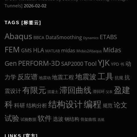
Tunnels]
2026-02-02
TAGS [标签云]
Abaqus
ETABS
DataSmoothing
BBCA
Dynamics
FEM
Midas
HLA
midas
GMS
MATLAB
Midas2Abaqus
YJK
Gen
PERFORM-3D
Tool
动
SAP2000
YPD
书
工具
地震波
反应谱
力学
地震工程
抗
抗规
地震动
盈建
有限元
滞回曲线
震设计
滞回环
混凝土
父亲
编程
科
结构设计
论文
科研
结构分析
规范
试验
软件
选波
钢结构
试验数据
骨架曲线
高规
LINKS [官方]