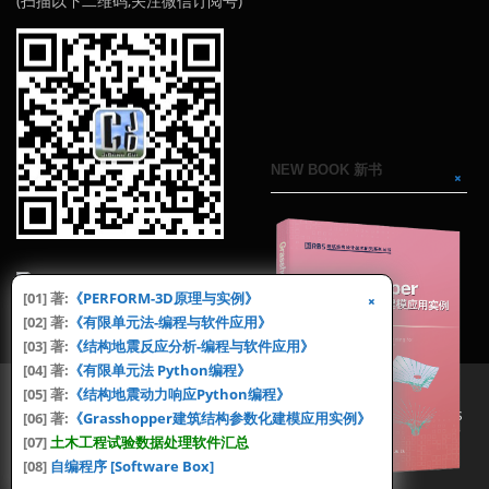
(扫描以下二维码,关注微信订阅号)
NEW BOOK 新书
[01] 著:
《PERFORM-3D原理与实例》
[02] 著:
《有限单元法-编程与软件应用》
[03] 著:
《结构地震反应分析-编程与软件应用》
[04] 著:
《有限单元法 Python编程》
[05] 著:
《结构地震动力响应Python编程》
Copyright © 2026 崔济东的博客 - www.jdcui.com
–
OnePress
[06] 著:
《Grasshopper建筑结构参数化建模应用实例》
theme by FameThemes
[07]
土木工程试验数据处理软件汇总
粤ICP备2021089646号-1
[08]
自编程序 [Software Box]