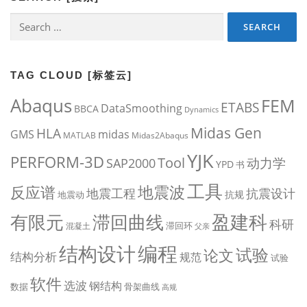
Search
for:
TAG CLOUD [标签云]
Abaqus
FEM
ETABS
DataSmoothing
BBCA
Dynamics
Midas Gen
HLA
midas
GMS
MATLAB
Midas2Abaqus
YJK
PERFORM-3D
Tool
动力学
SAP2000
YPD
书
工具
地震波
反应谱
地震工程
抗震设计
抗规
地震动
盈建科
有限元
滞回曲线
科研
滞回环
混凝土
父亲
编程
结构设计
试验
论文
结构分析
规范
试验
软件
选波
钢结构
数据
骨架曲线
高规