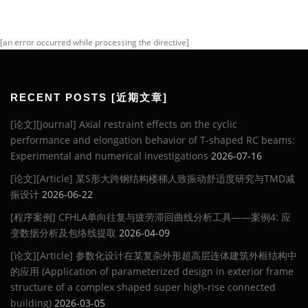
[an error occurred while processing the directive]
RECENT POSTS [近期文章]
[论文][Journal] Axial restraint effects on the cyclic
performance and elongation behavior of T-shaped RC beams:
Experimental and numerical investigations
2026-07-16
[论文][Article] 某S形大跨钢结构楼梯人致振动舒适度研究与TMD减
振设计
2026-06-22
[程序案例] CFHLA单向往复与疲劳滞回曲线分析工具——案例4: 应
变数据分析及包络线提取
2026-04-09
[论文][Article] 参数化设计在某复杂外形超高层连体建筑外框结构中
的应用 (Application of parameterized design in exterior frame
structure of a complex shaped super high-rise connected
building)
2026-03-05