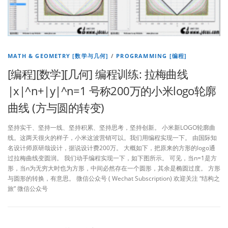
MATH & GEOMETRY [数学与几何]
/
PROGRAMMING [编程]
[编程][数学][几何] 编程训练: 拉梅曲线
|x|^n+|y|^n=1 号称200万的小米logo轮廓
曲线 (方与圆的转变)
坚持实干、坚持一线、坚持积累、坚持思考，坚持创新。 小米新LOGO轮廓曲
线。这两天很火的样子，小米这波营销可以。我们用编程实现一下。 由国际知
名设计师原研哉设计，据说设计费200万。 大概如下，把原来的方形的logo通
过拉梅曲线变圆润。 我们动手编程实现一下，如下图所示。 可见，当n=1是方
形，当n为无穷大时也为方形，中间必然存在一个圆形，其余是椭圆过度。 方形
与圆形的转换，有意思。 微信公众号 ( Wechat Subscription) 欢迎关注 “结构之
旅” 微信公众号