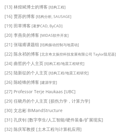
[13] 林煌斌博士的博客
[结构工程]
[16] 贾苏的博客
[结构分析, SAUSAGE]
[19] 田草博客
[著梦CAD, ByCAD]
[20] 李燕良的博客
[MIDAS软件开发]
[21] 张瑞甫课题组
[结构振动控制与地震动]
[22] 陈永祁的博客
[北京奇太振控科技发展有限公司 Taylor阻尼器]
[24] 曲哲的个人主页
[结构工程/地震工程研究]
[25] 陆新征的个人主页
[结构工程/地震工程研究]
[26] 陈睦锋的博客
[建源学堂]
[27] Professor Terje Haukaas [UBC]
[29] 任晓丹的个人主页 [损伤力学，计算力学]
[30] 文志彬 BIMandStructure
[31] 孔庆钊 [数字孪生/人工智能/硬件装备/扩展现实]
[32] 陈庆军教授 [土木工程与计算机应用]