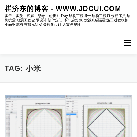
Skip
崔济东的博客 - WWW.JDCUI.COM
to
content
实干、实践、积累、思考、创新！ Tag: 结构工程博士 结构工程师 伪程序员 结
构抗震 地震工程 超限设计 软件定制 环评减振 振动控制 减隔震 施工过程模拟
小品钢结构 有限元研发 参数化设计 大震弹塑性
Menu
[最新]
[地震工程]
[振动控制]
[试验分析]
TAG:
小米
[自编程序]
[软件笔记]
[仿真分析]
[出版物]
[编程]
[资源]
[博主]
[网站]