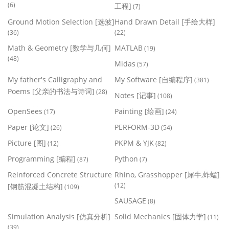
(6)
工程]
(7)
Ground Motion Selection [选波]
Hand Drawn Detail [手绘大样]
(36)
(22)
Math & Geometry [数学与几何]
MATLAB
(19)
(48)
Midas
(57)
My father's Calligraphy and
My Software [自编程序]
(381)
Poems [父亲的书法与诗词]
(28)
Notes [记事]
(108)
OpenSees
Painting [绘画]
(17)
(24)
Paper [论文]
PERFORM-3D
(26)
(54)
Picture [图]
PKPM & YJK
(12)
(82)
Programming [编程]
Python
(87)
(7)
Reinforced Concrete Structure
Rhino, Grasshopper [犀牛,蚱蜢]
(12)
[钢筋混凝土结构]
(109)
SAUSAGE
(8)
Simulation Analysis [仿真分析]
Solid Mechanics [固体力学]
(11)
(39)