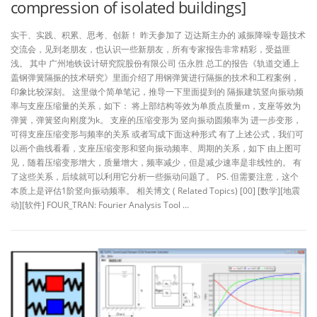
compression of isolated buildings]
实干、实践、积累、思考、创新！ 昨天参加了 迈达斯主办的 减振降噪专题技术
交流会，见到老朋友，也认识一些新朋友，所有专家报告非常精彩，受益匪
浅。 其中 广州地铁设计研究院股份有限公司 伍永胜 总工的报告《轨道交通上
盖钢弹簧隔振的技术研究》里面介绍了用钢弹簧进行隔振的技术和工程案例，
印象比较深刻。 这里做个简单笔记，推导一下里面提到的 隔振建筑竖向振动频
率与支座压缩量的关系，如下： 将上部结构等效为单质点质量m，支座等效为
弹簧，弹簧竖向刚度为k。 支座的压缩变形为 竖向振动圆频率为 进一步变形，
可得支座压缩变形与频率的关系 或者写成下面这种形式 有了上述公式，我们可
以画个曲线看看，支座压缩变形和竖向振动频率、周期的关系，如下 由上图可
见，随着压缩变形增大，质量增大，频率减少，但是减少速率是非线性的。 有
了这些关系，后续就可以利用它分析一些振动问题了。 PS. 但需要注意，这个
本质上是评估1阶竖向振动频率。 相关博文 ( Related Topics) [00] [数学][地震
动][软件] FOUR_TRAN: Fourier Analysis Tool …