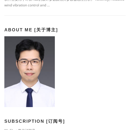
wind vibration control and …
ABOUT ME [关于博主]
SUBSCRIPTION [订阅号]