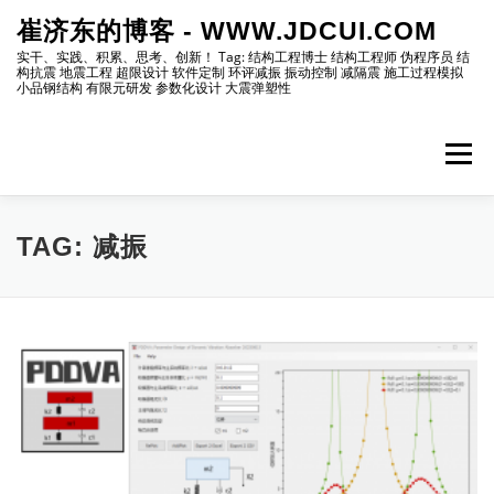
Skip
崔济东的博客 - WWW.JDCUI.COM
to
content
实干、实践、积累、思考、创新！ Tag: 结构工程博士 结构工程师 伪程序员 结
构抗震 地震工程 超限设计 软件定制 环评减振 振动控制 减隔震 施工过程模拟
小品钢结构 有限元研发 参数化设计 大震弹塑性
Menu
[最新]
[地震工程]
[振动控制]
[试验分析]
TAG:
减振
[自编程序]
[软件笔记]
[仿真分析]
[出版物]
[编程]
[资源]
[博主]
[网站]