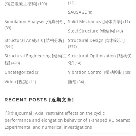
(12)
[钢筋混凝土结构]
(109)
SAUSAGE
(8)
Simulation Analysis [仿真分析]
Solid Mechanics [固体力学]
(11)
(39)
Steel Structure [钢结构]
(40)
Structural Analysis [结构分析]
Structural Design [结构设计]
(341)
(377)
Structural Engineering [结构工
Structural Optimization [结构优
程]
化]
(493)
(14)
Uncategorized
Vibration Control [振动控制]
(3)
(38)
Video [视频]
随笔
(11)
(34)
RECENT POSTS [近期文章]
[论文][Journal] Axial restraint effects on the cyclic
performance and elongation behavior of T-shaped RC beams:
Experimental and numerical investigations