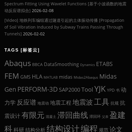
Spectrum Fitting Using Wavelet Functions [基于小波函数的地震
动反应谱拟合]
2026-02-08
[Video] 地铁列车编组通过隧道引起的土体振动传播 [Propagation
of Soil Vibration Induced by Subway Trains Passing Through
Tunnels]
2026-02-02
TAGS [标签云]
Abaqus
ETABS
DataSmoothing
BBCA
Dynamics
FEM
Midas
HLA
midas
GMS
MATLAB
Midas2Abaqus
YJK
Gen
PERFORM-3D
Tool
动
SAP2000
YPD
书
工具
地震波
反应谱
力学
地震工程
抗
抗规
地震动
盈建
有限元
滞回曲线
震设计
滞回环
混凝土
父亲
编程
科
结构设计
论文
科研
结构分析
规范