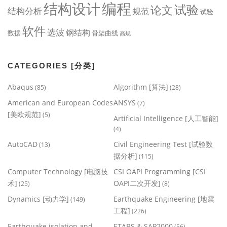
编程
结构设计
试验
论文
结构分析
规范
试验
软件
选波
钢结构
数据
骨架曲线
高规
CATEGORIES [分类]
Abaqus
Algorithm [算法]
(85)
(28)
American and European Codes
ANSYS
(7)
[美欧规范]
(5)
Artificial Intelligence [人工智能]
(4)
AutoCAD
Civil Engineering Test [试验数
(13)
据分析]
(115)
Computer Technology [电脑技
CSI OAPI Programming [CSI
术]
OAPI二次开发]
(25)
(8)
Dynamics [动力学]
Earthquake Engineering [地震
(149)
工程]
(226)
Earthquake isolation and
ETABS & SAP2000
(56)