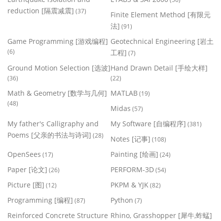
reduction [隔震减震]
(37)
Finite Element Method [有限元
法]
(91)
Game Programming [游戏编程]
Geotechnical Engineering [岩土
(6)
工程]
(7)
Ground Motion Selection [选波]
Hand Drawn Detail [手绘大样]
(36)
(22)
Math & Geometry [数学与几何]
MATLAB
(19)
(48)
Midas
(57)
My father's Calligraphy and
My Software [自编程序]
(381)
Poems [父亲的书法与诗词]
(28)
Notes [记事]
(108)
OpenSees
Painting [绘画]
(17)
(24)
Paper [论文]
PERFORM-3D
(26)
(54)
Picture [图]
PKPM & YJK
(12)
(82)
Programming [编程]
Python
(87)
(7)
Reinforced Concrete Structure
Rhino, Grasshopper [犀牛,蚱蜢]