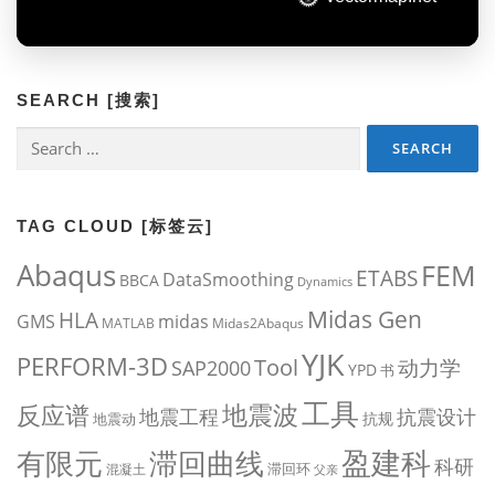
SEARCH [搜索]
Search
for:
TAG CLOUD [标签云]
Abaqus
FEM
ETABS
DataSmoothing
BBCA
Dynamics
Midas Gen
HLA
midas
GMS
MATLAB
Midas2Abaqus
YJK
PERFORM-3D
Tool
动力学
SAP2000
YPD
书
工具
地震波
反应谱
地震工程
抗震设计
抗规
地震动
盈建科
有限元
滞回曲线
科研
滞回环
混凝土
父亲