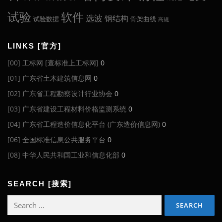
试验
软件
选波
钢结构
试验数据
骨架曲线
高规
LINKS [官方]
[00] 工标网 [查标准上工标网]
0
[01] 广东省土木建筑信息网
0
[02] 广东省工程勘察设计行业协会
0
[03] 广东省建设工程材料价格监测系统
0
[04] 广东省工程造价信息化平台 (广东造价信息网)
0
[06] 全国标准信息公共服务平台
0
[08] 中华人民共和国工业和信息化部
0
SEARCH [搜索]
Search
for: