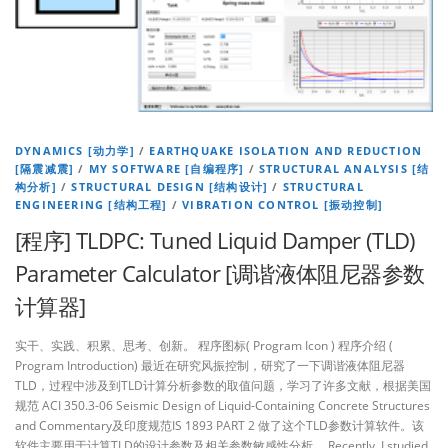
DYNAMICS [动力学]
/
EARTHQUAKE ISOLATION AND REDUCTION
[隔震减震]
/
MY SOFTWARE [自编程序]
/
STRUCTURAL ANALYSIS [结
构分析]
/
STRUCTURAL DESIGN [结构设计]
/
STRUCTURAL
ENGINEERING [结构工程]
/
VIBRATION CONTROL [振动控制]
[程序] TLDPC: Tuned Liquid Damper (TLD)
Parameter Calculator [调谐液体阻尼器参数
计算器]
实干、实践、积累、思考、创新。 程序图标( Program Icon ) 程序介绍 (
Program Introduction) 最近在研究风振控制，研究了一下调谐液体阻尼器
TLD，过程中涉及到TLD计算分析参数的取值问题，学习了许多文献，根据美国
规范 ACI 350.3-06 Seismic Design of Liquid-Containing Concrete Structures
and Commentary及印度规范IS 1893 PART 2 做了这个TLD参数计算软件。该
软件主要用于计算TLD的设计参数及相关参数敏感性分析。 Recently, I studied