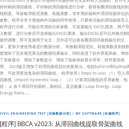
Introduction) 主要是针对做构件试验的研究生及科研人员做的，软件可
持对称的滞回曲线，不对称的滞回曲线进行分析，获得各圈滞回曲线的割
线刚度、等效黏滞阻尼系数、耗能系数，等常用的做构件滞回性能评估的
参数。程序非常方便做构件试验的同学使用，只要将试验的滞回曲线导入
程序进行分析，可输出常用的分析参数，可直接输出 EXCEL图表，用户
入数据，进行分析后可选择输出EXCEL图表，输出EXCEL后可以对格式稍
做些调整，即可直接用于论文；另外还可以将各圈滞回环曲线输出到文
本，更加方便使用者进行数据分析。 等效黏滞阻尼比、耗能系数及割线
度增加了完全规范算法的数据结果输出，同时改进了软件界面风格，增加
了表格显示、增加了参数提示、增加了鼠标坐标显示等等，软件更加易
用。 2023版又增加了对滞回曲线划分的新算法，包括byForce和byDisp
类，可处理更加复杂的滞回曲线。 程序使用 ( Steps to use) （1）导入
回曲线（Import hysteretic loop.） （2）计算滞回曲线的常用参数，包
括： a: 各个滞回环的面积，面积比，及总能量 ( Loop Energy , Loop
Energy Ratio, …
CIVIL ENGINEERING TEST [试验数据分析]
/
MY SOFTWARE [自编程序]
[程序] BBCA v2023: 从滞回曲线提取骨架曲线