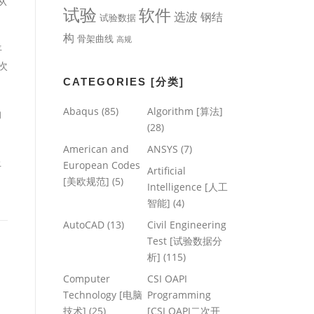
是从
试验
软件
选波
钢结
试验数据
构
骨架曲线
高规
平
次
CATEGORIES [分类]
Abaqus
(85)
Algorithm [算法]
的
(28)
American and
ANSYS
(7)
上
European Codes
Artificial
[美欧规范]
(5)
Intelligence [人工
智能]
(4)
AutoCAD
(13)
Civil Engineering
Test [试验数据分
析]
(115)
Computer
CSI OAPI
Technology [电脑
Programming
技术]
(25)
[CSI OAPI二次开