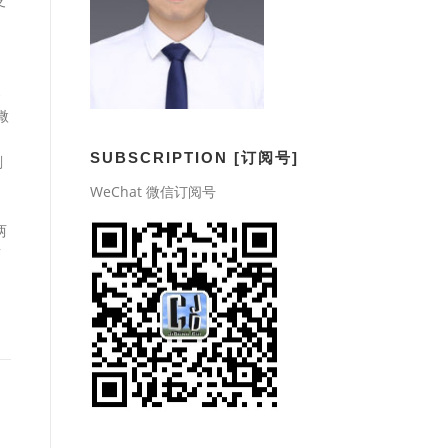
支
导
微
SUBSCRIPTION [订阅号]
刚
WeChat 微信订阅号
两
滞