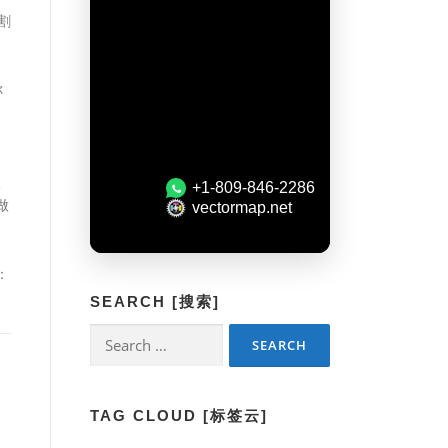
割
称
入
做
回
：
SEARCH [搜索]
Search
for:
TAG CLOUD [标签云]