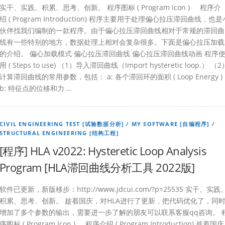
实干、实践、积累、思考、创新。 程序图标 ( Program Icon ) 程序介
绍 ( Program Introduction) 程序主要用于处理偏心拉压滞回曲线，也是
伙伴找我们编制的一款程序。由于偏心拉压滞回曲线相对于常规的滞回曲
线有一些特别的地方，数据处理上相对会复杂很多。下面是偏心拉压加载
的介绍。 偏心加载模式 偏心拉压滞回曲线 偏心拉压滞回曲线动画 程序
用 ( Steps to use) （1）导入滞回曲线（Import hysteretic loop.） （2
计算滞回曲线的常用参数，包括： a: 各个滞回环的面积 ( Loop Energy )
b: 特征点的位移和力 …
CIVIL ENGINEERING TEST [试验数据分析]
/
MY SOFTWARE [自编程序]
/
STRUCTURAL ENGINEERING [结构工程]
[程序] HLA v2022: Hysteretic Loop Analysis
Program [HLA滞回曲线分析工具 2022版]
软件已更新，新版移步：http://www.jdcui.com/?p=25535 实干、实践
积累、思考、创新。 趁着国庆，对HLA进行了更新，把代码优化了，同
增加了多个参数的输出，需要进一步了解的朋友可以联系客服qq咨询。 
序图标 ( Program Icon ) 程序介绍 ( Program Introduction) 趁着国庆