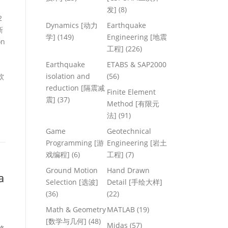
发]
(8)
2
Dynamics [动力
Earthquake
新
学]
(149)
Engineering [地震
n
工程]
(226)
Earthquake
ETABS & SAP2000
isolation and
(56)
软
reduction [隔震减
Finite Element
震]
(37)
Method [有限元
法]
(91)
Game
Geotechnical
Programming [游
Engineering [岩土
戏编程]
(6)
工程]
(7)
Ground Motion
Hand Drawn
a
Selection [选波]
Detail [手绘大样]
(36)
(22)
Math & Geometry
MATLAB
(19)
]
[数学与几何]
(48)
Midas
(57)