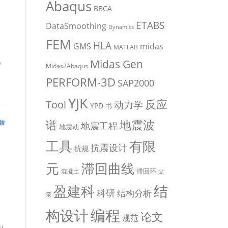
Abaqus
BBCA
ETABS
DataSmoothing
Dynamics
了
FEM
HLA
midas
GMS
MATLAB
Midas Gen
p
Midas2Abaqus
PERFORM-3D
SAP2000
YJK
反应
Tool
动力学
YPD
书
地震波
谱
[结
地震工程
地震动
有限
工具
抗震设计
抗规
元
滞回曲线
滞回环
混凝土
父
盈建科
结
科研
结构分析
亲
编程
构设计
论文
规范