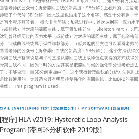
Skeleton Part ）和包辛格部分（Bauschinger Part）。这个分析方法
曲哲老师的公众号 ( 折磨滞回曲线的新高度：SB分解 ) 上看到的，曲哲老
师取了个代号“SB”分解，因此这里也沿用了这个名字。感觉十分有趣，于
是写个程序算算看。 概念非常简洁：加载过程中，首次达到某一应力水
（或荷载）时对应的滞回曲线，属于骨架线部分（ Skeleton Part ）；再
达到曾经经历过的应力水平（或荷载）时对应的滞回曲线，属于包辛格部
分。卸载曲线统统属于弹性卸载部分。（感兴趣的朋友也可以看看老师的
曲哲老师的公众号 ( 折磨滞回曲线的新高度：SB分解 ) ） 这个方法获得
骨架曲线严格来说是与平时直接从滞回曲线上取峰值点获得的方式获得的
骨架曲线不同，因为平时的方法其实是把滞回时候的强化部分也考虑进去
了，不够合理，而SB分解更加纯净，这个获得骨架曲线的分析方法原则
是比较通用的，尤其适合具有明显往复强化的滞回曲线，比如BRB的滞回
曲线。 This program is used …
CIVIL ENGINEERING TEST [试验数据分析]
/
MY SOFTWARE [自编程序]
[程序] HLA v2019: Hysteretic Loop Analysis
Program [滞回环分析软件 2019版]