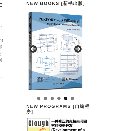
c
NEW BOOKS [新书出版]
e
思
n)
部
便
版
NEW PROGRAMS [自编程
压
序]