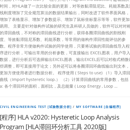
时间，对HLA做了一次比较全面的更新，对等效黏滞阻尼比、耗能系数及
线刚度增加了完全规范算法的数据结果输出，同时改进了软件界面风格，
增加了表格显示、增加了参数提示、增加了鼠标坐标显示等等，软件更加
易用。 主要是针对做构件试验的研究生及科研人员做的，软件可以对对
的滞回曲线，不对称的滞回曲线进行分析，获得各圈滞回曲线的割线刚
度、等效黏滞阻尼系数、耗能系数，等常用的做构件滞回性能评估的参
数。程序非常方便做构件试验的同学使用，只要将试验的滞回曲线导入程
序进行分析，可输出常用的分析参数，可直接输出 EXCEL图表，用户导
数据，进行分析后可选择输出EXCEL图表，输出EXCEL后可以对格式稍微
些调整，即可直接用于论文；另外还可以将各圈滞回环曲线输出到文本，
更加方便使用者进行数据分析。 程序使用 ( Steps to use) （1）导入滞
曲线（Import hysteretic loop.） （2）计算滞回曲线的常用参数，包括
a: 各个滞回环的面积，面积比，及总能量 ( Loop Energy , Loop …
CIVIL ENGINEERING TEST [试验数据分析]
/
MY SOFTWARE [自编程序]
[程序] HLA v2020: Hysteretic Loop Analysis
Program [HLA滞回环分析工具 2020版]