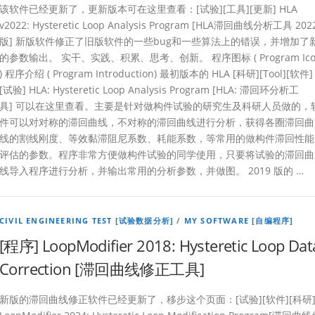
该软件已经更新了，更新版本可在这里查看：[试验][工具][更新] HLA
v2022: Hysteretic Loop Analysis Program [HLA滞回曲线分析工具 202
版] 新版软件修正了旧版软件的一些bug和一些算法上的错误，并增加了
的参数输出。 实干、实践、积累、思考、创新。 程序图标 ( Program Ico
) 程序介绍 ( Program Introduction) 最初版本的 HLA [科研][Tool][软件]
[试验] HLA: Hysteretic Loop Analysis Program [HLA: 滞回环分析工
具] 可以在这里查看。主要是针对做构件试验的研究生及科研人员做的，
件可以对对称的滞回曲线，不对称的滞回曲线进行分析，获得各圈滞回曲
线的割线刚度、等效黏滞阻尼系数、耗能系数，等常用的做构件滞回性能
评估的参数。程序非常方便做构件试验的同学使用，只要将试验的滞回曲
线导入程序进行分析，并输出常用的分析参数，并做图。 2019 版的 …
CIVIL ENGINEERING TEST [试验数据分析]
/
MY SOFTWARE [自编程序]
[程序] LoopModifier 2018: Hysteretic Loop Dat
Correction [滞回曲线修正工具]
新版的滞回曲线修正软件已经更新了，移步这个页面：[试验][软件][科研