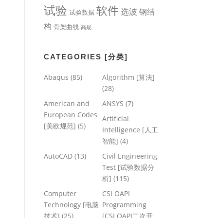
试验
软件
选波
钢结
试验数据
构
骨架曲线
高规
CATEGORIES [分类]
Abaqus
(85)
Algorithm [算法]
(28)
American and
ANSYS
(7)
European Codes
Artificial
[美欧规范]
(5)
Intelligence [人工
智能]
(4)
AutoCAD
(13)
Civil Engineering
Test [试验数据分
析]
(115)
Computer
CSI OAPI
Technology [电脑
Programming
技术]
(25)
[CSI OAPI二次开