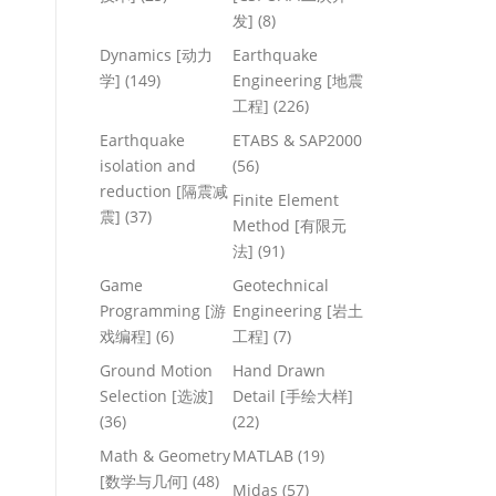
发]
(8)
Dynamics [动力
Earthquake
学]
(149)
Engineering [地震
工程]
(226)
Earthquake
ETABS & SAP2000
isolation and
(56)
reduction [隔震减
Finite Element
震]
(37)
Method [有限元
法]
(91)
Game
Geotechnical
Programming [游
Engineering [岩土
戏编程]
(6)
工程]
(7)
Ground Motion
Hand Drawn
Selection [选波]
Detail [手绘大样]
(36)
(22)
Math & Geometry
MATLAB
(19)
[数学与几何]
(48)
Midas
(57)