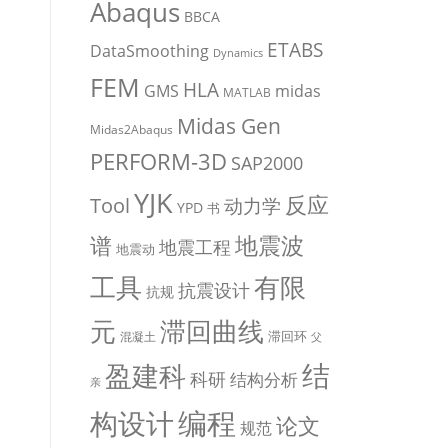
Abaqus
BBCA
ETABS
DataSmoothing
Dynamics
FEM
HLA
midas
GMS
MATLAB
Midas Gen
Midas2Abaqus
PERFORM-3D
SAP2000
YJK
反应
Tool
动力学
YPD
书
地震波
谱
地震工程
地震动
有限
工具
抗震设计
抗规
元
滞回曲线
滞回环
混凝土
父
盈建科
结
科研
结构分析
亲
编程
构设计
论文
规范