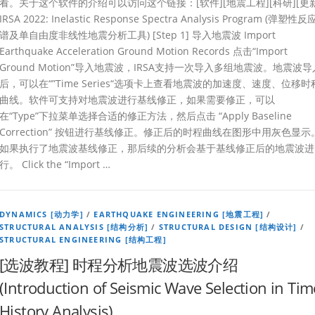
看。关于这个软件的介绍可以访问这个链接：[软件][地震工程][科研][更新
IRSA 2022: Inelastic Response Spectra Analysis Program (弹塑性反
谱及单自由度非线性地震分析工具) [Step 1] 导入地震波 Import
Earthquake Acceleration Ground Motion Records 点击“Import
Ground Motion”导入地震波，IRSA支持一次导入多组地震波。地震波导
后，可以在“”Time Series“选项卡上查看地震波的加速度、速度、位移时
曲线。软件可支持对地震波进行基线修正，如果需要修正，可以
在“Type”下拉菜单选择合适的修正方法，然后点击 “Apply Baseline
Correction” 按钮进行基线修正。修正后的时程曲线在图形中用灰色显示
如果执行了地震波基线修正，那后续的分析会基于基线修正后的地震波进
行。 Click the “Import …
DYNAMICS [动力学]
/
EARTHQUAKE ENGINEERING [地震工程]
/
STRUCTURAL ANALYSIS [结构分析]
/
STRUCTURAL DESIGN [结构设计]
/
STRUCTURAL ENGINEERING [结构工程]
[选波教程] 时程分析地震波选波介绍
(Introduction of Seismic Wave Selection in Tim
History Analysis)