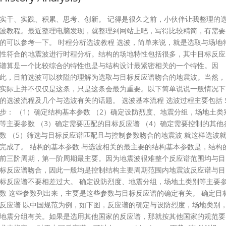
实干、实践、积累、思考、创新。 记得是很久之前，小伙伴让我整理的
波教程。最近整理电脑发现，就整理到网站上吧，写得比较精简，有需要
的可以参考一下。 时程分析选波教程 选波，简单来说，就是选取与场地
性符合的地震波进行时程分析。结构的场地特性包括很多，其中目标反应
谱算是一个比较综合的特性也是与结构设计最紧密相关的一个特性。因
此，目前选波可以狭隘的理解为选取与目标反应谱吻合的地震波。当然，
实际上并不仅仅是这条，只是这条会最为重要。以下简单说说一般情况下
的选波流程及几个与选波有关的话题。 选波基本流程 选波过程主要包括 
步： （1）确定结构基本参数 （2）确定设防烈度、地震分组，场地土类
等主要参数 （3）确定需要匹配的目标反应谱 （4）确定需要控制的其他
数 （5）筛选与目标反应谱匹配且与控制参数吻合的地震波 就这样选波
完成了。 结构的基本参数 与选波相关的最主要的结构基本参数是，结构
前三阶周期，第一阶周期最主要。因为地震波很难整个反应谱范围均与目
标反应谱吻合，因此一般均是控制结构主要周期范围内地震波反应谱与目
标反应谱不要相差过大。 确定设防烈度、地震分组，场地土类别等主要
数 这些参数列出来，主要是这些参数与目标反应谱的确定有关。 确定目
反应谱 以中国规范为例，如下图，反应谱的确定与设防烈度，场地类别
地震分组有关。如果是选用其他国家的反应谱，那就按其他国家的规范要