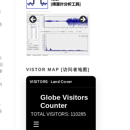
选
特
5
别
VISTOR MAP [访问者地图]
参
就
VISITORS · Land Cover
的
参
标
，