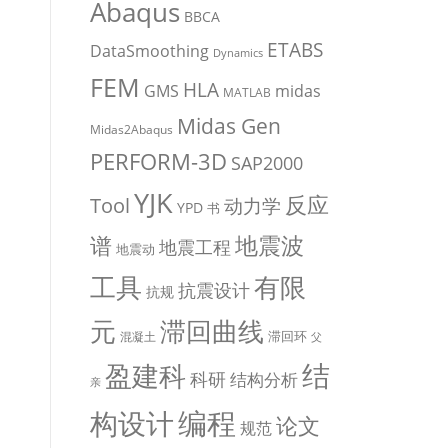
Abaqus
BBCA
ETABS
DataSmoothing
Dynamics
FEM
HLA
midas
GMS
MATLAB
Midas Gen
Midas2Abaqus
PERFORM-3D
SAP2000
YJK
反应
Tool
动力学
YPD
书
地震波
谱
地震工程
地震动
有限
工具
抗震设计
抗规
元
滞回曲线
滞回环
混凝土
父
盈建科
结
科研
结构分析
亲
编程
构设计
论文
规范