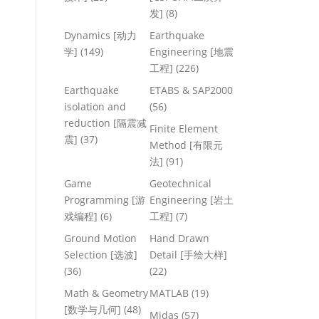
发]
(8)
Dynamics [动力
Earthquake
学]
(149)
Engineering [地震
工程]
(226)
Earthquake
ETABS & SAP2000
isolation and
(56)
reduction [隔震减
Finite Element
震]
(37)
Method [有限元
法]
(91)
Game
Geotechnical
Programming [游
Engineering [岩土
戏编程]
(6)
工程]
(7)
Ground Motion
Hand Drawn
Selection [选波]
Detail [手绘大样]
(36)
(22)
Math & Geometry
MATLAB
(19)
[数学与几何]
(48)
Midas
(57)