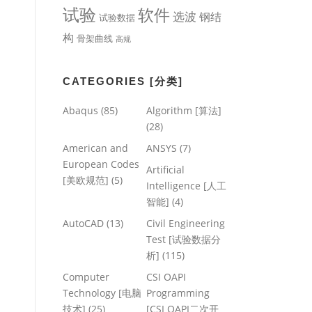
试验
软件
选波
钢结
试验数据
构
骨架曲线
高规
CATEGORIES [分类]
Abaqus
(85)
Algorithm [算法]
(28)
American and
ANSYS
(7)
European Codes
Artificial
[美欧规范]
(5)
Intelligence [人工
智能]
(4)
AutoCAD
(13)
Civil Engineering
Test [试验数据分
析]
(115)
Computer
CSI OAPI
Technology [电脑
Programming
技术]
(25)
[CSI OAPI二次开