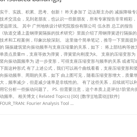
实干、实践、积累、思考、创新！ 昨天参加了 迈达斯主办的 减振降噪专
技术交流会，见到老朋友，也认识一些新朋友，所有专家报告非常精彩，
受益匪浅。 其中 广州地铁设计研究院股份有限公司 伍永胜 总工的报告
《轨道交通上盖钢弹簧隔振的技术研究》里面介绍了用钢弹簧进行隔振的
技术和工程案例，印象比较深刻。 这里做个简单笔记，推导一下里面提
的 隔振建筑竖向振动频率与支座压缩量的关系，如下： 将上部结构等效
单质点质量m，支座等效为弹簧，弹簧竖向刚度为k。 支座的压缩变形为
竖向振动圆频率为 进一步变形，可得支座压缩变形与频率的关系 或者写
下面这种形式 有了上述公式，我们可以画个曲线看看，支座压缩变形和
向振动频率、周期的关系，如下 由上图可见，随着压缩变形增大，质量
大，频率减少，但是减少速率是非线性的。 有了这些关系，后续就可以
用它分析一些振动问题了。 PS. 但需要注意，这个本质上是评估1阶竖向
动频率。 相关博文 ( Related Topics) [00] [数学][地震动][软件]
FOUR_TRAN: Fourier Analysis Tool …