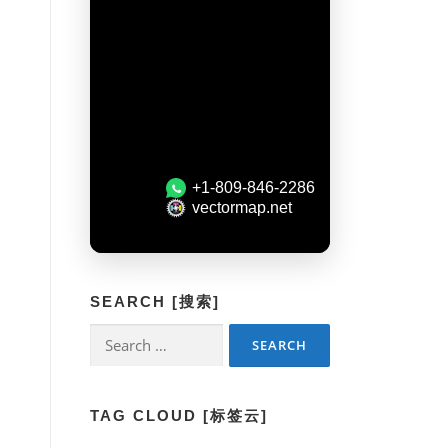
SEARCH [搜索]
Search
for:
TAG CLOUD [标签云]