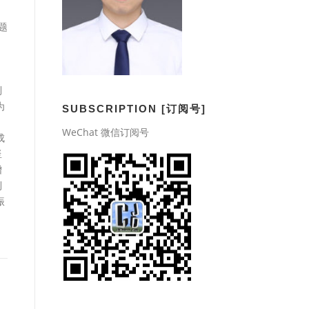
题
到
为
SUBSCRIPTION [订阅号]
WeChat 微信订阅号
成
竖
增
利
振