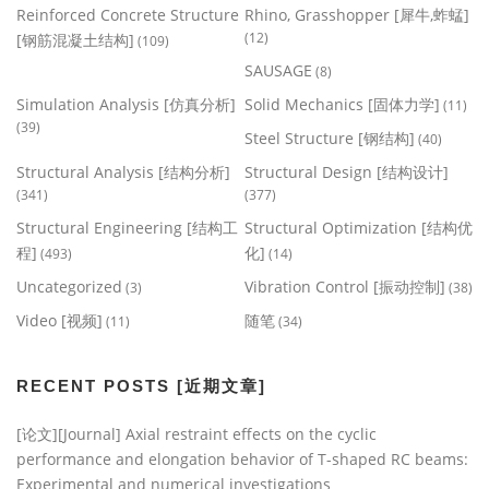
Reinforced Concrete Structure
Rhino, Grasshopper [犀牛,蚱蜢]
(12)
[钢筋混凝土结构]
(109)
SAUSAGE
(8)
Simulation Analysis [仿真分析]
Solid Mechanics [固体力学]
(11)
(39)
Steel Structure [钢结构]
(40)
Structural Analysis [结构分析]
Structural Design [结构设计]
(341)
(377)
Structural Engineering [结构工
Structural Optimization [结构优
程]
化]
(493)
(14)
Uncategorized
Vibration Control [振动控制]
(3)
(38)
Video [视频]
随笔
(11)
(34)
RECENT POSTS [近期文章]
[论文][Journal] Axial restraint effects on the cyclic
performance and elongation behavior of T-shaped RC beams:
Experimental and numerical investigations