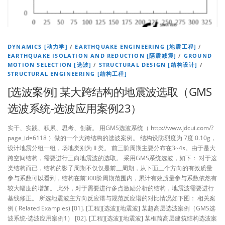
DYNAMICS [动力学]
/
EARTHQUAKE ENGINEERING [地震工程]
/
EARTHQUAKE ISOLATION AND REDUCTION [隔震减震]
/
GROUND
MOTION SELECTION [选波]
/
STRUCTURAL DESIGN [结构设计]
/
STRUCTURAL ENGINEERING [结构工程]
[选波案例] 某大跨结构的地震波选取（GMS
选波系统-选波应用案例23）
实干、实践、积累、思考、创新。 用GMS选波系统（ http://www.jdcui.com/?
page_id=6118 ）做的一个大跨结构的选波案例。 结构设防烈度为 7度 0.10g，
设计地震分组一组，场地类别为 II 类。 前三阶周期主要分布在3~4s。由于是大
跨空间结构，需要进行三向地震波的选取。 采用GMS系统选波，如下： 对于这
类结构而已，结构的影子周期不仅仅是前三周期，从下面三个方向的有效质量
参与系数可以看到，结构在前300阶周期范围内，累计有效质量参与系数依然有
较大幅度的增加。 此外，对于需要进行多点激励分析的结构，地震波需要进行
基线修正。 所选地震波主方向反应谱与规范反应谱的对比情况如下图： 相关案
例 ( Related Examples) [01]. [工程][选波][地震波] 某超高层选波案例（GMS选
波系统-选波应用案例1） [02]. [工程][选波][地震波] 某框筒高层建筑结构选波案