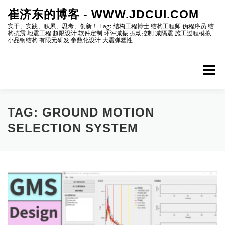
Skip
崔济东的博客 - WWW.JDCUI.COM
to
content
实干、实践、积累、思考、创新！ Tag: 结构工程博士 结构工程师 伪程序员 结
构抗震 地震工程 超限设计 软件定制 环评减振 振动控制 减隔震 施工过程模拟
小品钢结构 有限元研发 参数化设计 大震弹塑性
Menu
[最新]
[地震工程]
[振动控制]
[试验分析]
TAG:
GROUND MOTION
SELECTION SYSTEM
[自编程序]
[软件笔记]
[仿真分析]
[出版物]
[编程]
[资源]
[博主]
[网站]