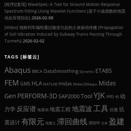
[程序][复现] WaveSpec: A Tool for Ground Motion Response
Spectrum Fitting Using Wavelet Functions [基于小波函数的地震
动反应谱拟合]
2026-02-08
[Video] 地铁列车编组通过隧道引起的土体振动传播 [Propagation
of Soil Vibration Induced by Subway Trains Passing Through
Tunnels]
2026-02-02
TAGS [标签云]
Abaqus
ETABS
DataSmoothing
BBCA
Dynamics
FEM
Midas
HLA
midas
GMS
MATLAB
Midas2Abaqus
YJK
Gen
PERFORM-3D
Tool
动
SAP2000
YPD
书
工具
地震波
反应谱
力学
地震工程
抗
抗规
地震动
盈建
有限元
滞回曲线
震设计
滞回环
混凝土
父亲