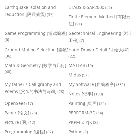
Earthquake isolation and
ETABS & SAP2000
(56)
reduction [隔震减震]
(37)
Finite Element Method [有限元
法]
(91)
Game Programming [游戏编程]
Geotechnical Engineering [岩土
(6)
工程]
(7)
Ground Motion Selection [选波]
Hand Drawn Detail [手绘大样]
(36)
(22)
Math & Geometry [数学与几何]
MATLAB
(19)
(48)
Midas
(57)
My father's Calligraphy and
My Software [自编程序]
(381)
Poems [父亲的书法与诗词]
(28)
Notes [记事]
(108)
OpenSees
Painting [绘画]
(17)
(24)
Paper [论文]
PERFORM-3D
(26)
(54)
Picture [图]
PKPM & YJK
(12)
(82)
Programming [编程]
Python
(87)
(7)