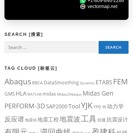
SEARCH [搜索]
Search
for:
TAG CLOUD [标签云]
Abaqus
FEM
ETABS
DataSmoothing
BBCA
Dynamics
Midas Gen
HLA
midas
GMS
MATLAB
Midas2Abaqus
YJK
PERFORM-3D
Tool
动力学
SAP2000
YPD
书
工具
地震波
反应谱
地震工程
抗震设计
抗规
地震动
盈建科
有限元
滞回曲线
科研