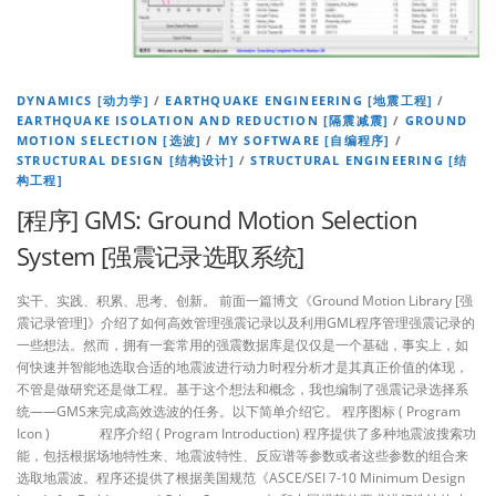
DYNAMICS [动力学]
/
EARTHQUAKE ENGINEERING [地震工程]
/
EARTHQUAKE ISOLATION AND REDUCTION [隔震减震]
/
GROUND
MOTION SELECTION [选波]
/
MY SOFTWARE [自编程序]
/
STRUCTURAL DESIGN [结构设计]
/
STRUCTURAL ENGINEERING [结
构工程]
[程序] GMS: Ground Motion Selection
System [强震记录选取系统]
实干、实践、积累、思考、创新。 前面一篇博文《Ground Motion Library [强
震记录管理]》介绍了如何高效管理强震记录以及利用GML程序管理强震记录的
一些想法。然而，拥有一套常用的强震数据库是仅仅是一个基础，事实上，如
何快速并智能地选取合适的地震波进行动力时程分析才是其真正价值的体现，
不管是做研究还是做工程。基于这个想法和概念，我也编制了强震记录选择系
统——GMS来完成高效选波的任务。以下简单介绍它。 程序图标 ( Program
Icon ) 程序介绍 ( Program Introduction) 程序提供了多种地震波搜索功
能，包括根据场地特性来、地震波特性、反应谱等参数或者这些参数的组合来
选取地震波。程序还提供了根据美国规范《ASCE/SEI 7-10 Minimum Design