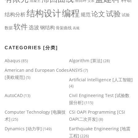
滞回环
混凝土
父亲
编程
结构设计
试验
论文
结构分析
规范
试验
软件
选波
钢结构
数据
骨架曲线
高规
CATEGORIES [分类]
Abaqus
Algorithm [算法]
(85)
(28)
American and European Codes
ANSYS
(7)
[美欧规范]
(5)
Artificial Intelligence [人工智能]
(4)
AutoCAD
Civil Engineering Test [试验数
(13)
据分析]
(115)
Computer Technology [电脑技
CSI OAPI Programming [CSI
术]
OAPI二次开发]
(25)
(8)
Dynamics [动力学]
Earthquake Engineering [地震
(149)
工程]
(226)