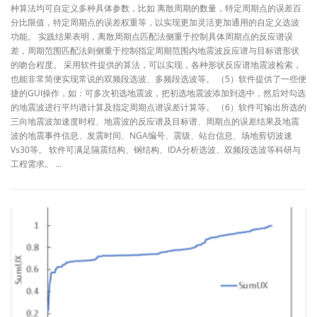
种算法均可自定义多种具体参数，比如 离散周期的数量，特定周期点的误差百
分比限值，特定周期点的误差权重等，以实现更加灵活更加通用的自定义选波
功能。 实践结果表明，离散周期点匹配法侧重于控制具体周期点的反应谱误
差，周期范围匹配法则侧重于控制指定周期范围内地震波反应谱与目标谱形状
的吻合程度。 采用软件提供的算法，可以实现，各种形状反应谱地震波检索，
也能非常简便实现常说的双频段选波、多频段选波等。 （5）软件提供了一些便
捷的GUI操作，如：可多次初选地震波，把初选地震波添加到选中，然后对勾选
的地震波进行平均谱计算及指定周期点谱误差计算等。 （6）软件可输出所选的
三向地震波加速度时程、地震波的反应谱及目标谱、周期点的误差结果及地震
波的地震事件信息、发震时间、NGA编号、震级、站台信息、场地剪切波速
Vs30等。 软件可满足隔震结构、钢结构、IDA分析选波、双频段选波等科研与
工程需求。 …