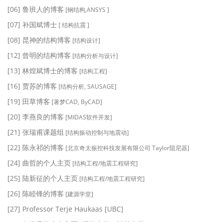
[06] 鲁班人的博客
[钢结构,ANSYS ]
[07] 补国斌博士
[ 结构抗震 ]
[08] 昆神的结构博客
[结构设计]
[12] 曾明的结构博客
[结构分析与设计]
[13] 林煌斌博士的博客
[结构工程]
[16] 贾苏的博客
[结构分析, SAUSAGE]
[19] 田草博客
[著梦CAD, ByCAD]
[20] 李燕良的博客
[MIDAS软件开发]
[21] 张瑞甫课题组
[结构振动控制与地震动]
[22] 陈永祁的博客
[北京奇太振控科技发展有限公司 Taylor阻尼器]
[24] 曲哲的个人主页
[结构工程/地震工程研究]
[25] 陆新征的个人主页
[结构工程/地震工程研究]
[26] 陈睦锋的博客
[建源学堂]
[27] Professor Terje Haukaas [UBC]