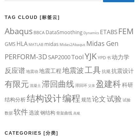
TAG CLOUD [标签云]
Abaqus
FEM
ETABS
DataSmoothing
BBCA
Dynamics
Midas Gen
HLA
midas
GMS
MATLAB
Midas2Abaqus
YJK
PERFORM-3D
Tool
动力学
SAP2000
YPD
书
工具
地震波
反应谱
地震工程
抗震设计
抗规
地震动
盈建科
有限元
滞回曲线
科研
滞回环
混凝土
父亲
编程
结构设计
试验
论文
结构分析
规范
试验
软件
选波
钢结构
数据
骨架曲线
高规
CATEGORIES [分类]