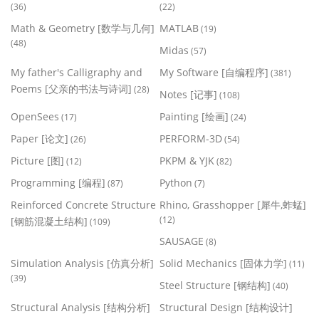
(36)
(22)
Math & Geometry [数学与几何]
MATLAB
(19)
(48)
Midas
(57)
My father's Calligraphy and
My Software [自编程序]
(381)
Poems [父亲的书法与诗词]
(28)
Notes [记事]
(108)
OpenSees
Painting [绘画]
(17)
(24)
Paper [论文]
PERFORM-3D
(26)
(54)
Picture [图]
PKPM & YJK
(12)
(82)
Programming [编程]
Python
(87)
(7)
Reinforced Concrete Structure
Rhino, Grasshopper [犀牛,蚱蜢]
(12)
[钢筋混凝土结构]
(109)
SAUSAGE
(8)
Simulation Analysis [仿真分析]
Solid Mechanics [固体力学]
(11)
(39)
Steel Structure [钢结构]
(40)
Structural Analysis [结构分析]
Structural Design [结构设计]