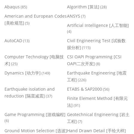
Abaqus
Algorithm [算法]
(85)
(28)
American and European Codes
ANSYS
(7)
[美欧规范]
(5)
Artificial Intelligence [人工智能]
(4)
AutoCAD
Civil Engineering Test [试验数
(13)
据分析]
(115)
Computer Technology [电脑技
CSI OAPI Programming [CSI
术]
OAPI二次开发]
(25)
(8)
Dynamics [动力学]
Earthquake Engineering [地震
(149)
工程]
(226)
Earthquake isolation and
ETABS & SAP2000
(56)
reduction [隔震减震]
(37)
Finite Element Method [有限元
法]
(91)
Game Programming [游戏编程]
Geotechnical Engineering [岩土
(6)
工程]
(7)
Ground Motion Selection [选波]
Hand Drawn Detail [手绘大样]