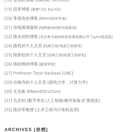
[结构分析, SAUSAGE]
[19] 田草博客
[著梦CAD, ByCAD]
[20] 李燕良的博客
[MIDAS软件开发]
[21] 张瑞甫课题组
[结构振动控制与地震动]
[22] 陈永祁的博客
[北京奇太振控科技发展有限公司 Taylor阻尼器]
[24] 曲哲的个人主页
[结构工程/地震工程研究]
[25] 陆新征的个人主页
[结构工程/地震工程研究]
[26] 陈睦锋的博客
[建源学堂]
[27] Professor Terje Haukaas [UBC]
[29] 任晓丹的个人主页 [损伤力学，计算力学]
[30] 文志彬 BIMandStructure
[31] 孔庆钊 [数字孪生/人工智能/硬件装备/扩展现实]
[32] 陈庆军教授 [土木工程与计算机应用]
ARCHIVES [存档]