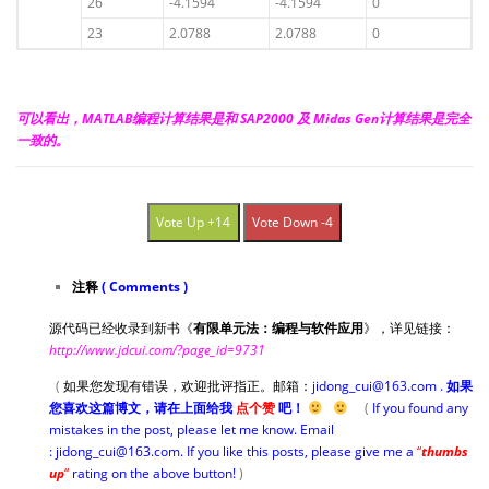
26
-4.1594
-4.1594
0
23
2.0788
2.0788
0
可以看出，MATLAB编程计算结果是和 SAP2000 及 Midas Gen计算结果是完全
一致的。
Vote Up +14
Vote Down -4
注释
( Comments )
源代码已经收录到新书《
有限单元法：编程与软件应用
》，详见链接：
http://www.jdcui.com/?page_id=9731
(
如果您发现有错误，欢迎批评指正。邮箱：
jidong_cui@163.com .
如果
您喜欢这篇博文，请在上面给我
点个赞
吧！
(
If you found any
mistakes in the post, please let me know. Email
: jidong_cui@163.com. If you like this posts, please give me a
“
thumbs
up
“
rating on the above button!
)