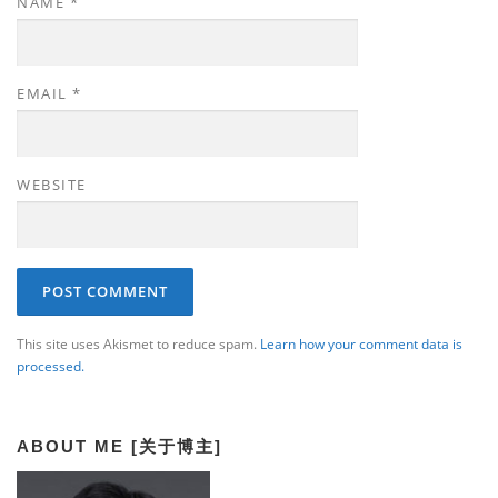
NAME
*
EMAIL
*
WEBSITE
This site uses Akismet to reduce spam.
Learn how your comment data is
processed.
ABOUT ME [关于博主]