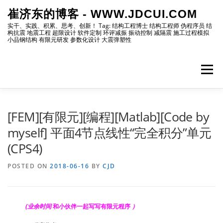
Skip
崔济东的博客 - WWW.JDCUI.COM
to
content
实干、实践、积累、思考、创新！ Tag: 结构工程博士 结构工程师 伪程序员 结
构抗震 地震工程 超限设计 软件定制 环评减振 振动控制 减隔震 施工过程模拟
小品钢结构 有限元研发 参数化设计 大震弹塑性
Menu
[最新]
[地震工程]
[振动控制]
[试验分析]
[FEM][有限元][编程][Matlab][Code by
myself] 平面4节点线性“完全积分”单元
(CPS4)
[自编程序]
[软件笔记]
[仿真分析]
[出版物]
POSTED ON
2018-06-16
BY
CJD
[编程]
[资源]
[博主]
[网站]
(业余时间
和小伙伴一起写写有限元程序
）