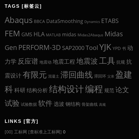
TAGS [标签云]
Abaqus
ETABS
DataSmoothing
BBCA
Dynamics
FEM
Midas
HLA
midas
GMS
MATLAB
Midas2Abaqus
YJK
Gen
PERFORM-3D
Tool
动
SAP2000
YPD
书
工具
地震波
反应谱
力学
地震工程
抗
抗规
地震动
盈建
有限元
滞回曲线
震设计
滞回环
混凝土
父亲
编程
科
结构设计
论文
科研
结构分析
规范
试验
软件
选波
钢结构
试验数据
骨架曲线
高规
LINKS [官方]
[00] 工标网 [查标准上工标网]
0