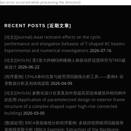
[an error occurred while processing the directive]
RECENT POSTS [近期文章]
[论文][Journal] Axial restraint effects on the cyclic
performance and elongation behavior of T-shaped RC beams:
Experimental and numerical investigations
2026-07-16
[论文][Article] 某S形大跨钢结构楼梯人致振动舒适度研究与TMD减
振设计
2026-06-22
[程序案例] CFHLA单向往复与疲劳滞回曲线分析工具——案例4: 应
变数据分析及包络线提取
2026-04-09
[论文][Article] 参数化设计在某复杂外形超高层连体建筑外框结构中
的应用 (Application of parameterized design in exterior frame
structure of a complex shaped super high-rise connected
building)
2026-03-05
[数据处理] BBCA骨架曲线分析程序案例: 多级捏缩滑移滞回曲线骨
架曲线提取分析 [BBCA Example: Extraction of the Backbone