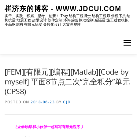
Skip
崔济东的博客 - WWW.JDCUI.COM
to
content
实干、实践、积累、思考、创新！ Tag: 结构工程博士 结构工程师 伪程序员 结
构抗震 地震工程 超限设计 软件定制 环评减振 振动控制 减隔震 施工过程模拟
小品钢结构 有限元研发 参数化设计 大震弹塑性
Menu
[最新]
[地震工程]
[振动控制]
[试验分析]
[FEM][有限元][编程][Matlab][Code by
myself] 平面8节点二次“完全积分”单元
(CPS8)
[自编程序]
[软件笔记]
[仿真分析]
[出版物]
POSTED ON
2018-06-23
BY
CJD
[编程]
[资源]
[博主]
[网站]
(业余时间
和小伙伴一起写写有限元程序
）