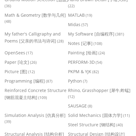
(36)
(22)
Math & Geometry [数学与几何]
MATLAB
(19)
(48)
Midas
(57)
My father's Calligraphy and
My Software [自编程序]
(381)
Poems [父亲的书法与诗词]
(28)
Notes [记事]
(108)
OpenSees
Painting [绘画]
(17)
(24)
Paper [论文]
PERFORM-3D
(26)
(54)
Picture [图]
PKPM & YJK
(12)
(82)
Programming [编程]
Python
(87)
(7)
Reinforced Concrete Structure
Rhino, Grasshopper [犀牛,蚱蜢]
(12)
[钢筋混凝土结构]
(109)
SAUSAGE
(8)
Simulation Analysis [仿真分析]
Solid Mechanics [固体力学]
(11)
(39)
Steel Structure [钢结构]
(40)
Structural Analysis [结构分析]
Structural Design [结构设计]