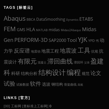
TAGS [标签云]
Abaqus
ETABS
DataSmoothing
BBCA
Dynamics
FEM
Midas
HLA
midas
GMS
MATLAB
Midas2Abaqus
YJK
Gen
PERFORM-3D
Tool
动
SAP2000
YPD
书
工具
地震波
反应谱
力学
地震工程
抗
抗规
地震动
盈建
有限元
滞回曲线
震设计
滞回环
混凝土
父亲
编程
科
结构设计
论文
科研
结构分析
规范
试验
软件
选波
钢结构
试验数据
骨架曲线
高规
LINKS [官方]
[00] 工标网 [查标准上工标网]
0