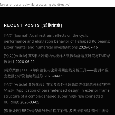
[an error occurred while processing the directive]
RECENT POSTS [近期文章]
[论文][Journal] Axial restraint effects on the cyclic
performance and elongation behavior of T-shaped RC beams:
Experimental and numerical investigations
2026-07-16
[论文][Article] 某S形大跨钢结构楼梯人致振动舒适度研究与TMD减
振设计
2026-06-22
[程序案例] CFHLA单向往复与疲劳滞回曲线分析工具——案例4: 应
变数据分析及包络线提取
2026-04-09
[论文][Article] 参数化设计在某复杂外形超高层连体建筑外框结构中
的应用 (Application of parameterized design in exterior frame
structure of a complex shaped super high-rise connected
building)
2026-03-05
[数据处理] BBCA骨架曲线分析程序案例: 多级捏缩滑移滞回曲线骨