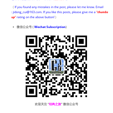
(
If you found any mistakes in the post, please let me know. Email
: jidong_cui@163.com. If you like this posts, please give me a
“
thumbs
up
“
rating on the above button!
)
微信公众号 (
Wechat Subscription
)
欢迎关注 “
结构之旅
” 微信公众号