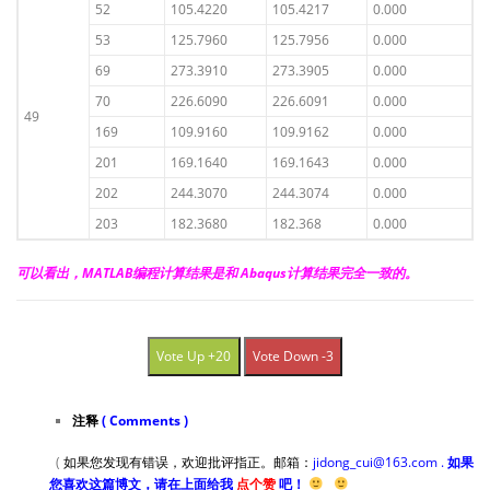
52
105.4220
105.4217
0.000
53
125.7960
125.7956
0.000
69
273.3910
273.3905
0.000
70
226.6090
226.6091
0.000
49
169
109.9160
109.9162
0.000
201
169.1640
169.1643
0.000
202
244.3070
244.3074
0.000
203
182.3680
182.368
0.000
可以看出，MATLAB编程计算结果是和 Abaqus计算结果完全一致的。
Vote Up +20
Vote Down -3
注释
( Comments )
(
如果您发现有错误，欢迎批评指正。邮箱：
jidong_cui@163.com .
如果
您喜欢这篇博文，请在上面给我
点个赞
吧！