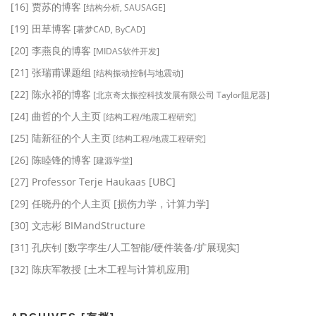
[16] 贾苏的博客
[结构分析, SAUSAGE]
[19] 田草博客
[著梦CAD, ByCAD]
[20] 李燕良的博客
[MIDAS软件开发]
[21] 张瑞甫课题组
[结构振动控制与地震动]
[22] 陈永祁的博客
[北京奇太振控科技发展有限公司 Taylor阻尼器]
[24] 曲哲的个人主页
[结构工程/地震工程研究]
[25] 陆新征的个人主页
[结构工程/地震工程研究]
[26] 陈睦锋的博客
[建源学堂]
[27] Professor Terje Haukaas [UBC]
[29] 任晓丹的个人主页 [损伤力学，计算力学]
[30] 文志彬 BIMandStructure
[31] 孔庆钊 [数字孪生/人工智能/硬件装备/扩展现实]
[32] 陈庆军教授 [土木工程与计算机应用]