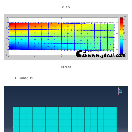
disp
stress
Abaqus