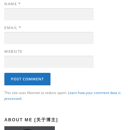
NAME
*
EMAIL
*
WEBSITE
This site uses Akismet to reduce spam.
Learn how your comment data is
processed.
ABOUT ME [关于博主]