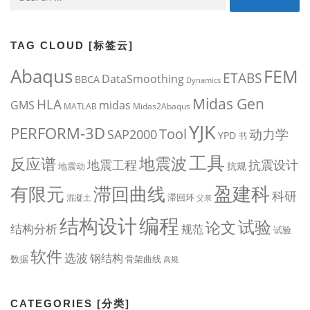
for:
TAG CLOUD [标签云]
Abaqus
FEM
ETABS
DataSmoothing
BBCA
Dynamics
Midas Gen
HLA
midas
GMS
MATLAB
Midas2Abaqus
YJK
PERFORM-3D
Tool
动力学
SAP2000
YPD
书
工具
地震波
反应谱
地震工程
抗震设计
抗规
地震动
盈建科
有限元
滞回曲线
科研
滞回环
混凝土
父亲
编程
结构设计
试验
论文
结构分析
规范
试验
软件
选波
钢结构
数据
骨架曲线
高规
CATEGORIES [分类]