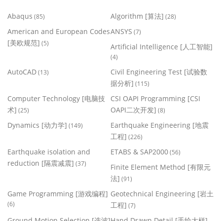
Abaqus
Algorithm [算法]
(85)
(28)
American and European Codes
ANSYS
(7)
[美欧规范]
(5)
Artificial Intelligence [人工智能]
(4)
AutoCAD
Civil Engineering Test [试验数
(13)
据分析]
(115)
Computer Technology [电脑技
CSI OAPI Programming [CSI
术]
OAPI二次开发]
(25)
(8)
Dynamics [动力学]
Earthquake Engineering [地震
(149)
工程]
(226)
Earthquake isolation and
ETABS & SAP2000
(56)
reduction [隔震减震]
(37)
Finite Element Method [有限元
法]
(91)
Game Programming [游戏编程]
Geotechnical Engineering [岩土
(6)
工程]
(7)
Ground Motion Selection [选波]
Hand Drawn Detail [手绘大样]