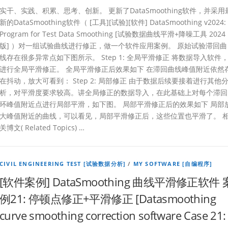
实干、实践、积累、思考、创新。 更新了DataSmoothing软件，并采用
新的DataSmoothing软件（ [工具][试验][软件] DataSmoothing v2024:
Program for Test Data Smoothing [试验数据曲线平滑+降噪工具 2024
版] ）对一组试验曲线进行修正，做一个软件应用案例。 原始试验滞回曲
线存在很多异常点如下图所示。 Step 1: 全局平滑修正 将数据导入软件
进行全局平滑修正。 全局平滑修正后效果如下 在滞回曲线峰值附近依然
在抖动，放大可看到： Step 2: 局部修正 由于数据后续要接着进行其他
析，对平滑度要求较高。讲全局修正的数据导入，在此基础上对每个滞回
环峰值附近点进行局部平滑，如下图。 局部平滑修正后的效果如下 局部
大峰值附近的曲线，可以看见，局部平滑修正后，这些位置也平滑了。 
关博文( Related Topics) …
CIVIL ENGINEERING TEST [试验数据分析]
/
MY SOFTWARE [自编程序]
[软件案例] DataSmoothing 曲线平滑修正软件 
例21: 停顿点修正+平滑修正 [Datasmoothing
curve smoothing correction software Case 21: