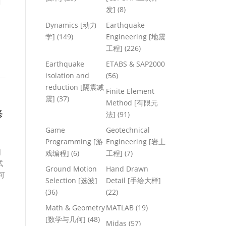
曲
发]
(8)
Dynamics [动力
Earthquake
学]
(149)
Engineering [地震
工程]
(226)
Earthquake
ETABS & SAP2000
isolation and
(56)
reduction [隔震减
Finite Element
震]
(37)
Method [有限元
修
法]
(91)
Game
Geotechnical
Programming [游
Engineering [岩土
]
戏编程]
(6)
工程]
(7)
试
Ground Motion
Hand Drawn
可
Selection [选波]
Detail [手绘大样]
(36)
(22)
Math & Geometry
MATLAB
(19)
[数学与几何]
(48)
Midas
(57)