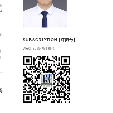
最
 A
，
存
SUBSCRIPTION [订阅号]
分
WeChat 微信订阅号
放
相
案