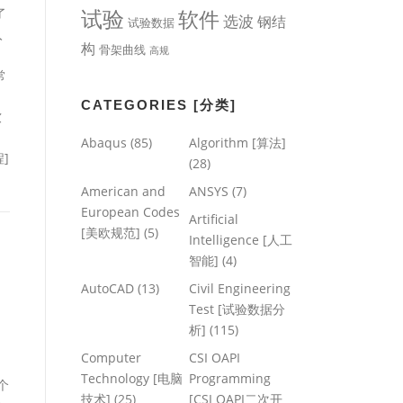
试验
软件
了
选波
钢结
试验数据
入
构
骨架曲线
高规
常
CATEGORIES [分类]
软
Abaqus
(85)
Algorithm [算法]
程]
(28)
American and
ANSYS
(7)
European Codes
Artificial
[美欧规范]
(5)
Intelligence [人工
智能]
(4)
AutoCAD
(13)
Civil Engineering
Test [试验数据分
析]
(115)
Computer
CSI OAPI
Technology [电脑
Programming
做个
技术]
(25)
[CSI OAPI二次开