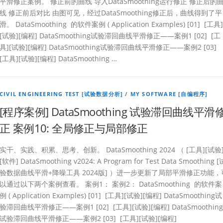
平滑修正案例。 修正前的曲线 导入DataSmoothing运行修正 修正后的
线 修正前后对比 由图可见，经过DataSmoothing修正后，曲线得到了平
滑。 DataSmoothing 的软件案例 ( Application Examples) [01] [工具]
[试验][编程] DataSmoothing试验滞回曲线平滑修正——案例1 [02] [工
具][试验][编程] DataSmoothing试验滞回曲线平滑修正——案例2 [03]
[工具][试验][编程] DataSmoothing …
CIVIL ENGINEERING TEST [试验数据分析]
/
MY SOFTWARE [自编程序]
[程序案例] DataSmoothing 试验滞回曲线平滑
正 案例10: 全局修正与局部修正
实干、实践、积累、思考、创新。 DataSmoothing 2024 （ [工具][试验
[软件] DataSmoothing v2024: A Program for Test Data Smoothing [
验数据曲线平滑+降噪工具 2024版] ）进一步更新了局部平滑修正功能，
以通过以下两个案例查看。 案例1： 案例2： DataSmoothing 的软件案
例 ( Application Examples) [01] [工具][试验][编程] DataSmoothing试
验滞回曲线平滑修正——案例1 [02] [工具][试验][编程] DataSmoothing
试验滞回曲线平滑修正——案例2 [03] [工具][试验][编程]