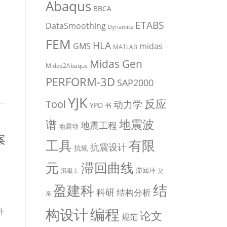
Abaqus
平
BBCA
。
ETABS
DataSmoothing
Dynamics
峰
FEM
HLA
midas
GMS
MATLAB
Midas Gen
Midas2Abaqus
PERFORM-3D
SAP2000
YJK
反应
Tool
动力学
YPD
书
地震波
谱
地震工程
地震动
案
有限
工具
抗震设计
抗规
元
滞回曲线
滞回环
混凝土
父
盈建科
结
科研
结构分析
亲
编程
构设计
件
论文
规范
a