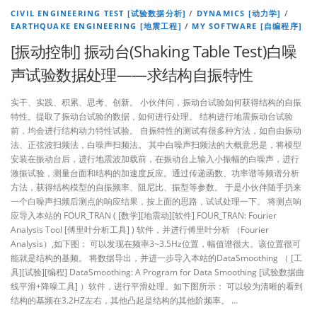
CIVIL ENGINEERING TEST [试验数据分析]
/
DYNAMICS [动力学]
/
EARTHQUAKE ENGINEERING [地震工程]
/
MY SOFTWARE [自编程序]
[振动控制] 振动台(Shaking Table Test)白噪
声试验数据处理——求结构自振特性
实干、实践、积累、思考、创新。 小伙伴问，振动台试验如何获得结构的自振
特性。提取了振动台试验的数据，如何进行处理。 结构进行地震振动台试验
前，均会进行结构动力特性试验。 自振特性的测试有很多种方法，如自由振动
法、正弦波扫频法，白噪声扫频法。 其中白噪声扫频法的大概意思是，将模型
安装在振动台后，进行地震波加载前，在振动台上输入小振幅的白噪声，进行
激振试验，测量台面和结构的加速度反应。通过传递函数、功率谱等频谱分析
方法，获得结构模型的自振频率、阻尼比、振型等参数。 于是小伙伴随手扔来
一个白噪声扫频后测点的响应结果，按上面的思路，试试处理一下。 将测点响
应导入本站的 FOUR_TRAN ( [数学][地震动][软件] FOUR_TRAN: Fourier
Analysis Tool [傅里叶分析工具] ) 软件，并进行傅里叶分析 （Fourier
Analysis）,如下图： 可以发现在频率3~3.5Hz位置，幅值谱很大。该位置很可
能就是结构的基频。 将数据导出，并进一步导入本站的DataSmoothing （ [工
具][试验][编程] DataSmoothing: A Program for Data Smoothing [试验数据曲
线平滑+降噪工具] ）软件，进行平滑处理。如下图所示： 可以较为清晰的看到
结构的基频在3.2HZ左右，其他凸起是结构的其他阶频率。 …