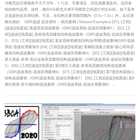
与规范反应谱相差不大于20%，1.1s后，尽量满足，优先选最满足的。达到各
组结构均适用。这样，做IDA分析也方便不同模型之间进行对比分析。如下是本
次选波的反应谱结果。可见，在结构主要周期范围内（0.5s~1.5s）内，反应谱
吻合很好。 GMS选波 反应谱对： 相关案例 ( Related Examples) [01]. [工程]
[选波][地震波] 某超高层选波案例（GMS选波系统-选波应用案例1） [02]. [工
程][选波][地震波] 某框筒高层建筑结构选波案例（GMS选波系统-选波应用案例
2） [03]. [工程][选波][地震波] 某多层框剪建筑结构(短周期)选波案例(GMS选波
系统-选波应用案例3) [04]. [工程][选波][地震波] 某钢筋混凝土框架-核心筒高层
建筑结构选波案例（GMS选波系统-选波应用案例4） [05]. [工程][选波][地震波]
某大底盘-多塔-高位连体高层建筑结构选波案例（GMS选波系统-选波应用案例
5） [06]. [工程][选波][地震波] 某8度区大底盘-多塔高层建筑结构选波案例
（GMS选波系统-选波应用案例6） [07]. [工程][选波][地震波] 某7度区框架核心
结构选波案例（GMS选波系统-选波应用案例7） [08]. [工程][选波][地震波] 某8
度区框架-剪力墙结构选波案例（GMS选波系统-选波应用案例8） …