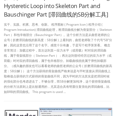
Hysteretic Loop into Skeleton Part and
Bauschinger Part [滞回曲线的SB分解工具]
实干、实践、积累、思考、创新。 程序图标 ( Program Icon ) 程序介绍 (
Program Introduction) 滞回曲线处理，将滞回曲线分解为骨架部分（ Skeleton
Part ）和包辛格部分（Bauschinger Part）。这个分析方法是从曲哲老师的公
众号 ( 折磨滞回曲线的新高度：SB分解 ) 上看到的，曲哲老师取了个代号“SB”分
解，因此这里也沿用了这个名字。感觉十分有趣，于是写个程序算算看。 概念
非常简洁：加载过程中，首次达到某一应力水平（或荷载）时对应的滞回曲
线，属于骨架线部分（ Skeleton Part ）；再次达到曾经经历过的应力水平（或
荷载）时对应的滞回曲线，属于包辛格部分。卸载曲线统统属于弹性卸载部
分。（感兴趣的朋友也可以看看老师的曲哲老师的公众号 ( 折磨滞回曲线的新高
度：SB分解 ) ） 这个方法获得的骨架曲线严格来说是与平时直接从滞回曲线上
取峰值点获得的方式获得的骨架曲线不同，因为平时的方法其实是把滞回时候
的强化部分也考虑进去了，不够合理，而SB分解更加纯净，这个获得骨架曲线
的分析方法原则上是比较通用的，尤其适合具有明显往复强化的滞回曲线，比
如BRB的滞回曲线。 This program is used …