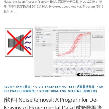
Hysteretic Loop Analysis Program [HLA: 滞回环分析工具] HLA v2019： [软
件][科研][更新][试验] 2019版 HLA: Hysteretic Loop Analysis Program [2019
版 HLA: …
ALGORITHM [算法]
/
CIVIL ENGINEERING TEST [试验数据分析]
/
MY
SOFTWARE [自编程序]
/
STRUCTURAL ENGINEERING [结构工程]
[软件] NoiseRemoval: A Program for De-
Noising of Experimental Data [试验数据降