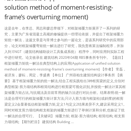
solution method of moment-resisting-
frame’s overturning moment)
这是去年，在李总、周总和廖总带领下，对框架倾覆力矩展开了一系列的研
究，主要为广东省混凝土高规的修编提供一些理论依据，并提出了框架倾覆力
矩统一解法，这篇文章是与常博士参与的一篇论文，是该系列研究中的应用部
分，论文对框架倾覆弯矩统一解法进行了研究，我负责将算法编制程序，并加
入到 ENGT（建筑结构辅助设计工具集成系统） 程序中，同时应用到实际工程
中进行研究。论文收录在 建筑结构 2020年04期 RBS事务所专刊中。 【题目】
框架倾覆力矩统一解法在典型结构上的应用(Application of unified solution
method of moment-resisting-frame’s overturning moment) 【作者】 常磊，
崔济东，廖耘，周定，李盛勇 【单位】 广州容柏生建筑结构设计事务所 【摘
要】 基于框架倾覆力矩的统一解法,结合工程实践给出3种框剪梁的定义,分别对
典型框架-剪力墙结构和框筒结构进行框剪梁可视化识别,并按统一解法计算其框
架倾覆力矩占比,与抗规法及目前常用的轴力法进行对比分析。结果表明:统一解
法是合理可行的框架倾覆力矩计算方法;只计入剪力墙与框架柱(或斜撑)的框剪
梁定义2会显著低估框架倾覆力矩,定义1与定义2结果差异不大,建议采用定义1。
同时对框支剪力墙结构框支框架的倾覆力矩进行了举例计算和分析,也验证了统
一解法的合理可行。 【关键词】 倾覆力矩; 框架-剪力墙结构; 框筒结构; 框支剪
力墙结构; 【期刊栏目】 建筑结构 Building …