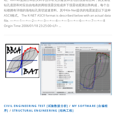
钻孔底部和对应自由地表的两组强震仪组成井下强震动观测台阵构成，每个台
站都拥有详细的场地钻孔剪切波速资料。其中Kik-Net提供的地震波是以下这种
ASCII格式。 The K-NET ASCII format is described below with an actual data
file. —-+—-1—-+—-2—-+—-3—-+—-4—-+—-5—-+—-6—-+—-7—-+—-8
Origin Time 2006/01/18 23:25:00<LF> …
CIVIL ENGINEERING TEST [试验数据分析]
/
MY SOFTWARE [自编程
序]
/
STRUCTURAL ENGINEERING [结构工程]