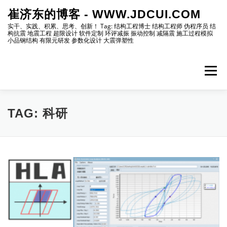
Skip
崔济东的博客 - WWW.JDCUI.COM
to
content
实干、实践、积累、思考、创新！ Tag: 结构工程博士 结构工程师 伪程序员 结
构抗震 地震工程 超限设计 软件定制 环评减振 振动控制 减隔震 施工过程模拟
小品钢结构 有限元研发 参数化设计 大震弹塑性
Menu
[最新]
[地震工程]
[振动控制]
[试验分析]
TAG:
科研
[自编程序]
[软件笔记]
[仿真分析]
[出版物]
[编程]
[资源]
[博主]
[网站]