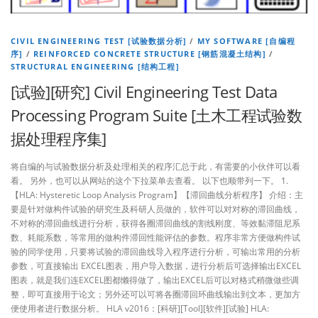
CIVIL ENGINEERING TEST [试验数据分析]
/
MY SOFTWARE [自编程
序]
/
REINFORCED CONCRETE STRUCTURE [钢筋混凝土结构]
/
STRUCTURAL ENGINEERING [结构工程]
[试验][研究] Civil Engineering Test Data
Processing Program Suite [土木工程试验数
据处理程序集]
将自编的与试验数据分析及处理相关的程序汇总于此，有需要的小伙伴可以看
看。 另外，也可以从网站的这个下拉菜单去查看。 以下也顺带列一下。 1.
【HLA: Hysteretic Loop Analysis Program】【滞回曲线分析程序】 介绍：主
要是针对做构件试验的研究生及科研人员做的，软件可以对对称的滞回曲线，
不对称的滞回曲线进行分析，获得各圈滞回曲线的割线刚度、等效黏滞阻尼系
数、耗能系数，等常用的做构件滞回性能评估的参数。程序非常方便做构件试
验的同学使用，只要将试验的滞回曲线导入程序进行分析，可输出常用的分析
参数，可直接输出 EXCEL图表，用户导入数据，进行分析后可选择输出EXCEL
图表，就是我们连EXCEL图都懒得做了，输出EXCEL后可以对格式稍微做些调
整，即可直接用于论文；另外还可以可将各圈滞回环曲线输出到文本，更加方
便使用者进行数据分析。 HLA v2016：[科研][Tool][软件][试验] HLA: