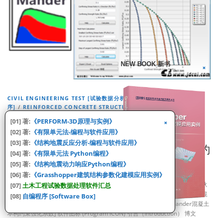
NEW BOOK 新书
CIVIL ENGINEERING TEST [试验数据分析]
/
MY SOFTWARE [自编程
序]
/
REINFORCED CONCRETE STRUCTURE [钢筋混凝土结构]
/
STRUCTURAL ENGINEERING [结构工程]
[01] 著:
《PERFORM-3D原理与实例》
[程序] MCSR v2019: Mander Confined
[02] 著:
《有限单元法-编程与软件应用》
[03] 著:
《结构地震反应分析-编程与软件应用》
Strength Ratio Calculator [Mander混凝土约
[04] 著:
《有限单元法 Python编程》
束强化系数计算工具 v2019]
[05] 著:
《结构地震动力响应Python编程》
[06] 著:
《Grasshopper建筑结构参数化建模应用实例》
实干、实践、积累、思考、创新。 科研小工具，进行新的更新，做研究的小伙
[07]
土木工程试验数据处理软件汇总
伴有需要的可以看看，忙完项目后更新。 旧版软件可以在这里查看：[软件][混
[08]
自编程序 [Software Box]
凝土][科研][工具]Mander Confined Strength Ratio Calculator[Mander混凝土
本构约束强化系数] 软件图标 (Program ICON) 引言（Introduction） 博文