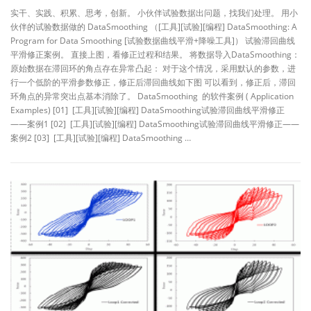
实干、实践、积累、思考，创新。 小伙伴试验数据出问题，找我们处理。 用小
伙伴的试验数据做的 DataSmoothing （[工具][试验][编程] DataSmoothing: A
Program for Data Smoothing [试验数据曲线平滑+降噪工具]） 试验滞回曲线
平滑修正案例。 直接上图，看修正过程和结果。 将数据导入DataSmoothing：
原始数据在滞回环的角点存在异常凸起： 对于这个情况，采用默认的参数，进
行一个低阶的平滑参数修正，修正后滞回曲线如下图 可以看到，修正后，滞回
环角点的异常突出点基本消除了。 DataSmoothing 的软件案例 ( Application
Examples) [01] [工具][试验][编程] DataSmoothing试验滞回曲线平滑修正
——案例1 [02] [工具][试验][编程] DataSmoothing试验滞回曲线平滑修正——
案例2 [03] [工具][试验][编程] DataSmoothing …