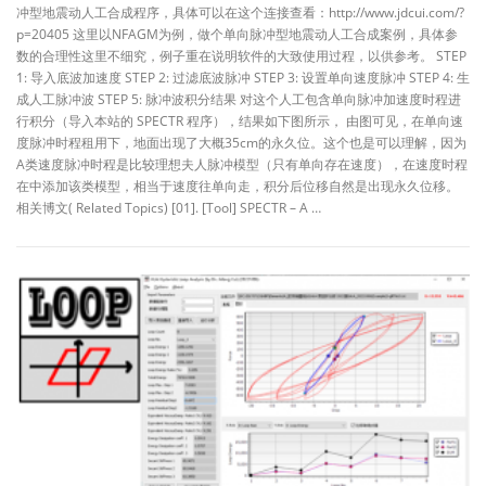
冲型地震动人工合成程序，具体可以在这个连接查看：http://www.jdcui.com/?
p=20405 这里以NFAGM为例，做个单向脉冲型地震动人工合成案例，具体参
数的合理性这里不细究，例子重在说明软件的大致使用过程，以供参考。 STEP
1: 导入底波加速度 STEP 2: 过滤底波脉冲 STEP 3: 设置单向速度脉冲 STEP 4: 生
成人工脉冲波 STEP 5: 脉冲波积分结果 对这个人工包含单向脉冲加速度时程进
行积分（导入本站的 SPECTR 程序），结果如下图所示， 由图可见，在单向速
度脉冲时程租用下，地面出现了大概35cm的永久位。这个也是可以理解，因为
A类速度脉冲时程是比较理想夫人脉冲模型（只有单向存在速度），在速度时程
在中添加该类模型，相当于速度往单向走，积分后位移自然是出现永久位移。
相关博文( Related Topics) [01]. [Tool] SPECTR – A …