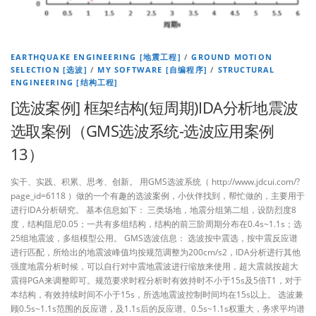
EARTHQUAKE ENGINEERING [地震工程]
/
GROUND MOTION
SELECTION [选波]
/
MY SOFTWARE [自编程序]
/
STRUCTURAL
ENGINEERING [结构工程]
[选波案例] 框架结构(短周期)IDA分析地震波
选取案例（GMS选波系统-选波应用案例
13）
实干、实践、积累、思考、创新。 用GMS选波系统（ http://www.jdcui.com/?
page_id=6118 ）做的一个有趣的选波案例，小伙伴找到，帮忙做的，主要用于
进行IDA分析研究。 基本信息如下： 三类场地，地震分组第二组，设防烈度8
度，结构阻尼0.05；一共有多组结构，结构的前三阶周期分布在0.4s~1.1s；选
25组地震波，多组模型公用。 GMS选波信息： 选波按中震选，按中震反应谱
进行匹配，所给出的地震波峰值均按规范调整为200cm/s2，IDA分析进行其他
强度地震分析时候，可以自行对中震地震波进行缩放来使用，超大震就按超大
震得PGA来调整即可。规范要求时程分析时有效持时不小于15s及5倍T1，对于
本结构，有效持续时间不小于15s，所选地震波控制时间均在15s以上。 选波兼
顾0.5s~1.1s范围的反应谱，及1.1s后的反应谱。0.5s~1.1s权重大，务求平均谱