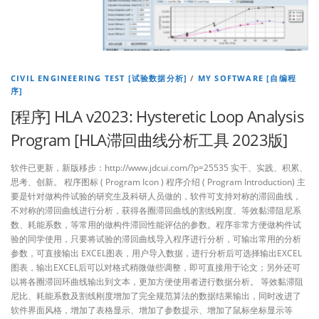
CIVIL ENGINEERING TEST [试验数据分析]
/
MY SOFTWARE [自编程
序]
[程序] HLA v2023: Hysteretic Loop Analysis
Program [HLA滞回曲线分析工具 2023版]
软件已更新，新版移步：http://www.jdcui.com/?p=25535 实干、实践、积累、
思考、创新。 程序图标 ( Program Icon ) 程序介绍 ( Program Introduction) 主
要是针对做构件试验的研究生及科研人员做的，软件可支持对称的滞回曲线，
不对称的滞回曲线进行分析，获得各圈滞回曲线的割线刚度、等效黏滞阻尼系
数、耗能系数，等常用的做构件滞回性能评估的参数。程序非常方便做构件试
验的同学使用，只要将试验的滞回曲线导入程序进行分析，可输出常用的分析
参数，可直接输出 EXCEL图表，用户导入数据，进行分析后可选择输出EXCEL
图表，输出EXCEL后可以对格式稍微做些调整，即可直接用于论文；另外还可
以将各圈滞回环曲线输出到文本，更加方便使用者进行数据分析。 等效黏滞阻
尼比、耗能系数及割线刚度增加了完全规范算法的数据结果输出，同时改进了
软件界面风格，增加了表格显示、增加了参数提示、增加了鼠标坐标显示等