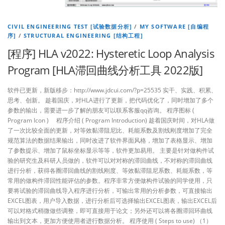
CIVIL ENGINEERING TEST [试验数据分析]
/
MY SOFTWARE [自编程
序]
/
STRUCTURAL ENGINEERING [结构工程]
[程序] HLA v2022: Hysteretic Loop Analysis
Program [HLA滞回曲线分析工具 2022版]
软件已更新，新版移步：http://www.jdcui.com/?p=25535 实干、实践、积累、
思考、创新。 趁着国庆，对HLA进行了更新，把代码优化了，同时增加了多个
参数的输出，需要进一步了解的朋友可以联系客服qq咨询。 程序图标 (
Program Icon ) 程序介绍 ( Program Introduction) 趁着国庆时间，对HLA做
了一次比较全面的更新，对等效黏滞阻尼比、耗能系数及割线刚度增加了完全
规范算法的数据结果输出，同时改进了软件界面风格，增加了表格显示、增加
了参数提示、增加了鼠标坐标显示等等，软件更加易用。 主要是针对做构件试
验的研究生及科研人员做的，软件可以对对称的滞回曲线，不对称的滞回曲线
进行分析，获得各圈滞回曲线的割线刚度、等效黏滞阻尼系数、耗能系数，等
常用的做构件滞回性能评估的参数。程序非常方便做构件试验的同学使用，只
要将试验的滞回曲线导入程序进行分析，可输出常用的分析参数，可直接输出
EXCEL图表，用户导入数据，进行分析后可选择输出EXCEL图表，输出EXCEL后
可以对格式稍微做些调整，即可直接用于论文；另外还可以将各圈滞回环曲线
输出到文本，更加方便使用者进行数据分析。 程序使用 ( Steps to use) （1）