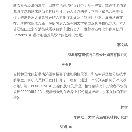
随着社会经济的发展，目前在抗震结构设计中，基于隔震、减震技术的消
能减震结构越来越凸显其经济性。另人欣喜的是，本书不仅包含基本操
作，特别是用大量篇幅并结合实例详细介绍了粘滞阻尼器、屈曲约束支
撑、摩擦摆隔震支座、橡胶隔震支座等的力学模型及构件模拟方式。本人
曾经担任过多个消能减震项目的专业负责人，推荐读者将此书作为使用
Perform-3D进行消能减震设计的教科书使用。
李文斌
深圳华森建筑与工程设计顾问有限公司
评语 9
崔博和雪龙的新书为渴望掌握基于性能的抗震设计和结构弹塑性分析技术
的学生、科研人员和工程师打开了一扇窗，通过一个个翔实的例子深入浅
出地讲解了PERFORM-3D的操作及相关原理。相信精读此书的读者不仅能
掌握PERFORM-3D，更能感受到作者身上那份精益求精、永不妥协的工匠
精神。
林哲
华南理工大学 高层建筑结构研究所
评语 10