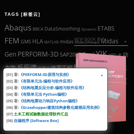
TAGS [标签云]
Abaqus
ETABS
DataSmoothing
BBCA
Dynamics
FEM
Midas
NEW BOOK 新书
HLA
midas
GMS
MATLAB
Midas2Abaqus
YJK
Gen
PERFORM-3D
Tool
动
SAP2000
YPD
书
工具
地震波
反应谱
力学
地震工程
抗
抗规
地震动
[01] 著:
《PERFORM-3D原理与实例》
盈建
有限元
滞回曲线
震设计
[02] 著:
《有限单元法-编程与软件应用》
滞回环
混凝土
父亲
[03] 著:
《结构地震反应分析-编程与软件应用》
编程
科
结构设计
论文
[04] 著:
《有限单元法 Python编程》
科研
结构分析
规范
[05] 著:
《结构地震动力响应Python编程》
试验
软件
[06] 著:
《Grasshopper建筑结构参数化建模应用实例》
选波
钢结构
试验数据
骨架曲线
高规
[07]
土木工程试验数据处理软件汇总
[08]
自编程序 [Software Box]
LINKS [官方]