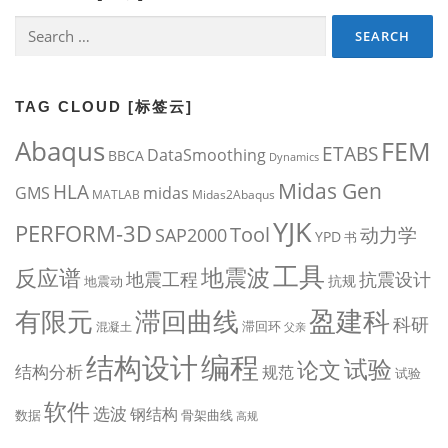
Search
for:
TAG CLOUD [标签云]
Abaqus
FEM
ETABS
DataSmoothing
BBCA
Dynamics
Midas Gen
HLA
midas
GMS
MATLAB
Midas2Abaqus
YJK
PERFORM-3D
Tool
动力学
SAP2000
YPD
书
工具
地震波
反应谱
地震工程
抗震设计
抗规
地震动
盈建科
有限元
滞回曲线
科研
滞回环
混凝土
父亲
编程
结构设计
试验
论文
结构分析
规范
试验
软件
选波
钢结构
数据
骨架曲线
高规