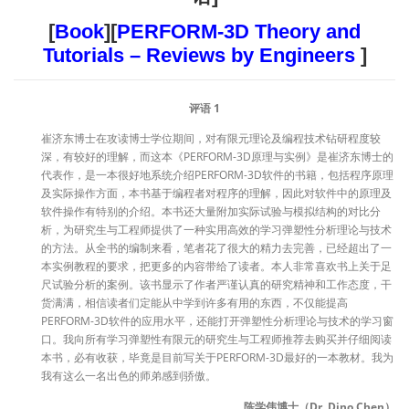
[
Book
][
PERFORM-3D Theory and
Tutorials – Reviews by Engineers
]
评语 1
崔济东博士在攻读博士学位期间，对有限元理论及编程技术钻研程度较
深，有较好的理解，而这本《PERFORM-3D原理与实例》是崔济东博士的
代表作，是一本很好地系统介绍PERFORM-3D软件的书籍，包括程序原理
及实际操作方面，本书基于编程者对程序的理解，因此对软件中的原理及
软件操作有特别的介绍。本书还大量附加实际试验与模拟结构的对比分
析，为研究生与工程师提供了一种实用高效的学习弹塑性分析理论与技术
的方法。从全书的编制来看，笔者花了很大的精力去完善，已经超出了一
本实例教程的要求，把更多的内容带给了读者。本人非常喜欢书上关于足
尺试验分析的案例。该书显示了作者严谨认真的研究精神和工作态度，干
货满满，相信读者们定能从中学到许多有用的东西，不仅能提高
PERFORM-3D软件的应用水平，还能打开弹塑性分析理论与技术的学习窗
口。我向所有学习弹塑性有限元的研究生与工程师推荐去购买并仔细阅读
本书，必有收获，毕竟是目前写关于PERFORM-3D最好的一本教材。我为
我有这么一名出色的师弟感到骄傲。
陈学伟博士（Dr. Dino Chen）