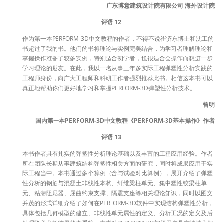
广东博意建筑设计院有限公司 海外设计院
评语 12
作为第一本PERFORM-3D中文教程的作者，不得不说崔济东博士和沈工的
书超过了我的书。他们的书将理论与实例完美结合，为学习者理解理论和
掌握操作准备了较多实例，特别适合初学者，也很适合会操作而想进一步
学习理论的朋友。在此，我以一名从事三年多实际工程弹塑性分析实践的
工程师身份，向广大工程师和科研工作者强烈推荐此书。相信这本书可以
真正地帮助你们更好地学习和掌握PERFORM-3D弹塑性分析技术。
曾明
国内第一本PERFORM-3D中文教程《PERFORM-3D基本操作》作者
评语 13
本书作者具有扎实的弹塑性分析理论基础以及丰富的工程应用经验。作者
所在团队长期从事建筑结构弹塑性相关方面的研究，同时将成果应用于实
际工程当中。本书通过多个算例（含与试验对比算例），展开介绍了弹塑
性分析的钢筋与混凝土非线性本构、纤维梁柱单元、集中塑性铰梁柱单
元、粘滞阻尼器、屈曲约束支撑、隔震支座等相关理论知识，同时以图文
并茂的形式详细介绍了如何在PERFORM-3D软件中实现结构弹塑性分析，
具体包括几何模型的建立、非线性单元属性的定义、分析工况的定义及后