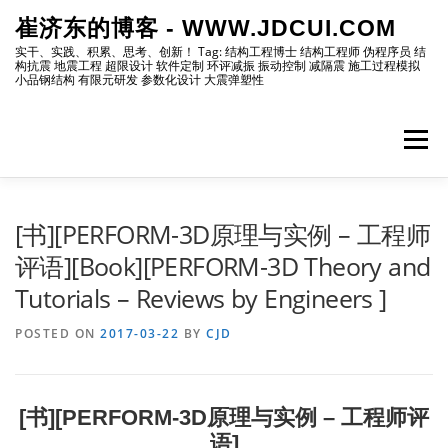
Skip
崔济东的博客 - WWW.JDCUI.COM
to
content
实干、实践、积累、思考、创新！ Tag: 结构工程博士 结构工程师 伪程序员 结
构抗震 地震工程 超限设计 软件定制 环评减振 振动控制 减隔震 施工过程模拟
小品钢结构 有限元研发 参数化设计 大震弹塑性
Menu
[最新]
[地震工程]
[振动控制]
[试验分析]
[书][PERFORM-3D原理与实例 – 工程师
评语][Book][PERFORM-3D Theory and
Tutorials – Reviews by Engineers ]
[自编程序]
[软件笔记]
[仿真分析]
[出版物]
POSTED ON
2017-03-22
BY
CJD
[编程]
[资源]
[博主]
[网站]
[书][PERFORM-3D原理与实例 – 工程师评
语]