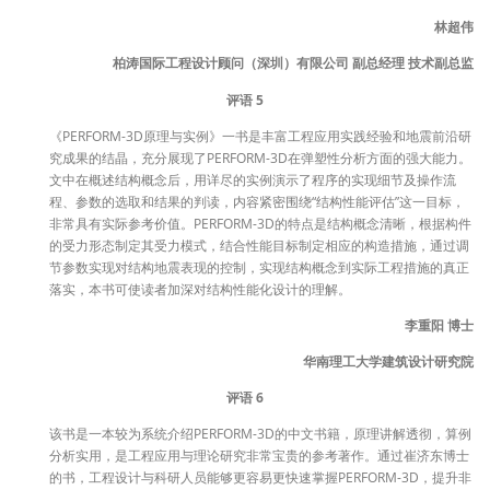
林超伟
柏涛国际工程设计顾问（深圳）有限公司 副总经理 技术副总监
评语 5
《PERFORM-3D原理与实例》一书是丰富工程应用实践经验和地震前沿研
究成果的结晶，充分展现了PERFORM-3D在弹塑性分析方面的强大能力。
文中在概述结构概念后，用详尽的实例演示了程序的实现细节及操作流
程、参数的选取和结果的判读，内容紧密围绕“结构性能评估”这一目标，
非常具有实际参考价值。PERFORM-3D的特点是结构概念清晰，根据构件
的受力形态制定其受力模式，结合性能目标制定相应的构造措施，通过调
节参数实现对结构地震表现的控制，实现结构概念到实际工程措施的真正
落实，本书可使读者加深对结构性能化设计的理解。
李重阳 博士
华南理工大学建筑设计研究院
评语 6
该书是一本较为系统介绍PERFORM-3D的中文书籍，原理讲解透彻，算例
分析实用，是工程应用与理论研究非常宝贵的参考著作。通过崔济东博士
的书，工程设计与科研人员能够更容易更快速掌握PERFORM-3D，提升非