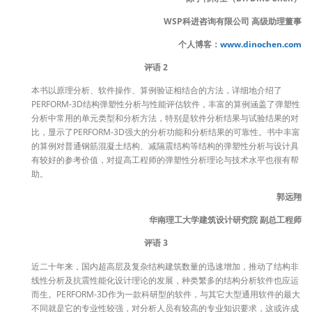
WSP科进咨询有限公司 高级助理董事
个人博客：
www.dinochen.com
评语 2
本书以原理分析、软件操作、算例验证相结合的方法，详细地介绍了
PERFORM-3D结构弹塑性分析与性能评估软件，丰富的算例涵盖了弹塑性
分析中常用的单元类型和分析方法，特别是软件分析结果与试验结果的对
比，显示了PERFORM-3D强大的分析功能和分析结果的可靠性。书中丰富
的算例对普通钢筋混凝土结构、减隔震结构等结构的弹塑性分析与设计具
有较好的参考价值，对提高工程师的弹塑性分析理论与技术水平也很有帮
助。
郭远翔
华南理工大学建筑设计研究院 副总工程师
评语 3
近二十年来，国内超高层及复杂结构建筑数量的迅速增加，推动了结构非
线性分析及抗震性能化设计理论的发展，种类繁多的结构分析软件也应运
而生。PERFORM-3D作为一款科研型的软件，与其它大型通用软件的最大
不同就是它的专业性较强，对分析人员有较高的专业知识要求，这或许成