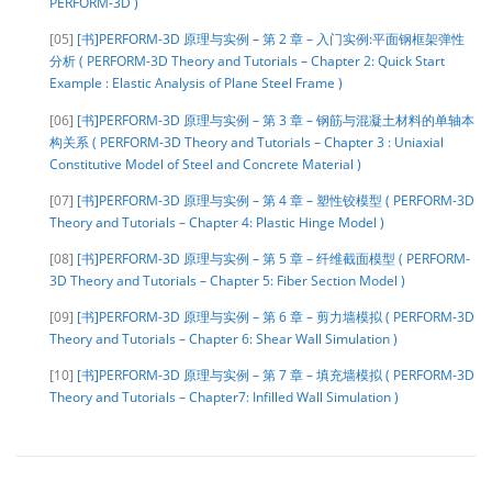
PERFORM-3D )
[05]
[书]PERFORM-3D 原理与实例 – 第 2 章 – 入门实例:平面钢框架弹性
分析 ( PERFORM-3D Theory and Tutorials – Chapter 2: Quick Start
Example : Elastic Analysis of Plane Steel Frame )
[06]
[书]PERFORM-3D 原理与实例 – 第 3 章 – 钢筋与混凝土材料的单轴本
构关系 ( PERFORM-3D Theory and Tutorials – Chapter 3 : Uniaxial
Constitutive Model of Steel and Concrete Material )
[07]
[书]PERFORM-3D 原理与实例 – 第 4 章 – 塑性铰模型 ( PERFORM-3D
Theory and Tutorials – Chapter 4: Plastic Hinge Model )
[08]
[书]PERFORM-3D 原理与实例 – 第 5 章 – 纤维截面模型 ( PERFORM-
3D Theory and Tutorials – Chapter 5: Fiber Section Model )
[09]
[书]PERFORM-3D 原理与实例 – 第 6 章 – 剪力墙模拟 ( PERFORM-3D
Theory and Tutorials – Chapter 6: Shear Wall Simulation )
[10]
[书]PERFORM-3D 原理与实例 – 第 7 章 – 填充墙模拟 ( PERFORM-3D
Theory and Tutorials – Chapter7: Infilled Wall Simulation )