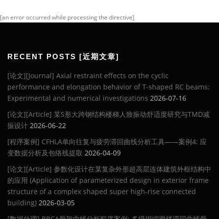
[an error occurred while processing the directive]
RECENT POSTS [近期文章]
[论文][Journal] Axial restraint effects on the cyclic
performance and elongation behavior of T-shaped RC beams:
Experimental and numerical investigations
2026-07-16
[论文][Article] 某S形大跨钢结构楼梯人致振动舒适度研究与TMD减
振设计
2026-06-22
[程序案例] CFHLA单向往复与疲劳滞回曲线分析工具——案例4: 应
变数据分析及包络线提取
2026-04-09
[论文][Article] 参数化设计在某复杂外形超高层连体建筑外框结构中
的应用 (Application of parameterized design in exterior frame
structure of a complex shaped super high-rise connected
building)
2026-03-05
[数据处理] BBCA骨架曲线分析程序案例: 多级捏缩滑移滞回曲线骨