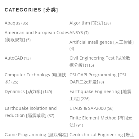
CATEGORIES [分类]
Abaqus
Algorithm [算法]
(85)
(28)
American and European Codes
ANSYS
(7)
[美欧规范]
(5)
Artificial Intelligence [人工智能]
(4)
AutoCAD
Civil Engineering Test [试验数
(13)
据分析]
(115)
Computer Technology [电脑技
CSI OAPI Programming [CSI
术]
OAPI二次开发]
(25)
(8)
Dynamics [动力学]
Earthquake Engineering [地震
(149)
工程]
(226)
Earthquake isolation and
ETABS & SAP2000
(56)
reduction [隔震减震]
(37)
Finite Element Method [有限元
法]
(91)
Game Programming [游戏编程]
Geotechnical Engineering [岩土