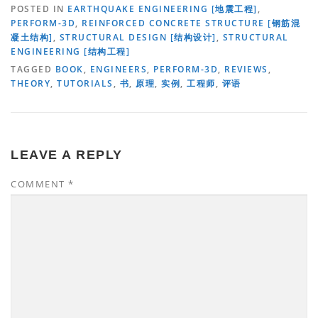
POSTED IN
EARTHQUAKE ENGINEERING [地震工程]
,
PERFORM-3D
,
REINFORCED CONCRETE STRUCTURE [钢筋混
凝土结构]
,
STRUCTURAL DESIGN [结构设计]
,
STRUCTURAL
ENGINEERING [结构工程]
TAGGED
BOOK
,
ENGINEERS
,
PERFORM-3D
,
REVIEWS
,
THEORY
,
TUTORIALS
,
书
,
原理
,
实例
,
工程师
,
评语
LEAVE A REPLY
COMMENT
*