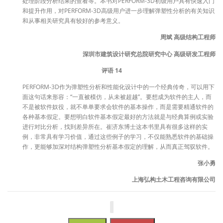
处理阶段分析结果的查看等。本书对PERFORM-3D初级用户具有快速入门
和提升作用，对PERFORM-3D高级用户进一步理解弹塑性分析的有关知识
和从事相关研究具有较好的参考意义。
周斌 高级结构工程师
深圳市建筑设计研究总院研究中心 高级研发工程师
评语 14
PERFORM-3D作为弹塑性分析和性能化设计中的一个经典传奇，可以用下
面这句话来形容：“一直被模仿，从未被超越”。要想成为软件的主人，而
不是被软件奴役，就不单单要求会软件的基本操作，而是需要精通软件的
各种基本假定。要想明白软件基本假定最好的方法就是与经典算例或实验
进行对比分析，找到差异所在。崔济东博士这本书里具有很多这样的实
例，非常具有学习价值，通过这些例子的学习，不仅能熟悉软件的基础操
作，更能够加深对结构弹塑性分析基本假定的理解，从而真正驾驭软件。
张小勇
上海弘构土木工程咨询有限公司