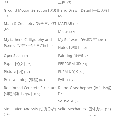
(6)
工程]
(7)
Ground Motion Selection [选波]
Hand Drawn Detail [手绘大样]
(36)
(22)
Math & Geometry [数学与几何]
MATLAB
(19)
(48)
Midas
(57)
My father's Calligraphy and
My Software [自编程序]
(381)
Poems [父亲的书法与诗词]
(28)
Notes [记事]
(108)
OpenSees
Painting [绘画]
(17)
(24)
Paper [论文]
PERFORM-3D
(26)
(54)
Picture [图]
PKPM & YJK
(12)
(82)
Programming [编程]
Python
(87)
(7)
Reinforced Concrete Structure
Rhino, Grasshopper [犀牛,蚱蜢]
(12)
[钢筋混凝土结构]
(109)
SAUSAGE
(8)
Simulation Analysis [仿真分析]
Solid Mechanics [固体力学]
(11)
(39)