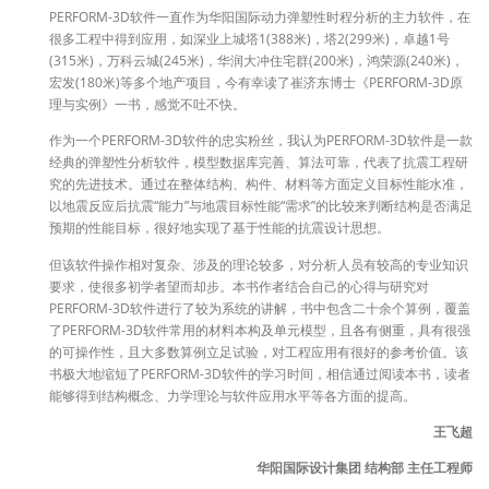
PERFORM-3D软件一直作为华阳国际动力弹塑性时程分析的主力软件，在
很多工程中得到应用，如深业上城塔1(388米)，塔2(299米)，卓越1号
(315米)，万科云城(245米)，华润大冲住宅群(200米)，鸿荣源(240米)，
宏发(180米)等多个地产项目，今有幸读了崔济东博士《PERFORM-3D原
理与实例》一书，感觉不吐不快。
作为一个PERFORM-3D软件的忠实粉丝，我认为PERFORM-3D软件是一款
经典的弹塑性分析软件，模型数据库完善、算法可靠，代表了抗震工程研
究的先进技术。通过在整体结构、构件、材料等方面定义目标性能水准，
以地震反应后抗震“能力”与地震目标性能“需求”的比较来判断结构是否满足
预期的性能目标，很好地实现了基于性能的抗震设计思想。
但该软件操作相对复杂、涉及的理论较多，对分析人员有较高的专业知识
要求，使很多初学者望而却步。本书作者结合自己的心得与研究对
PERFORM-3D软件进行了较为系统的讲解，书中包含二十余个算例，覆盖
了PERFORM-3D软件常用的材料本构及单元模型，且各有侧重，具有很强
的可操作性，且大多数算例立足试验，对工程应用有很好的参考价值。该
书极大地缩短了PERFORM-3D软件的学习时间，相信通过阅读本书，读者
能够得到结构概念、力学理论与软件应用水平等各方面的提高。
王飞超
华阳国际设计集团 结构部 主任工程师