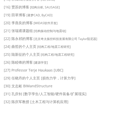
[16] 贾苏的博客
[结构分析, SAUSAGE]
[19] 田草博客
[著梦CAD, ByCAD]
[20] 李燕良的博客
[MIDAS软件开发]
[21] 张瑞甫课题组
[结构振动控制与地震动]
[22] 陈永祁的博客
[北京奇太振控科技发展有限公司 Taylor阻尼器]
[24] 曲哲的个人主页
[结构工程/地震工程研究]
[25] 陆新征的个人主页
[结构工程/地震工程研究]
[26] 陈睦锋的博客
[建源学堂]
[27] Professor Terje Haukaas [UBC]
[29] 任晓丹的个人主页 [损伤力学，计算力学]
[30] 文志彬 BIMandStructure
[31] 孔庆钊 [数字孪生/人工智能/硬件装备/扩展现实]
[32] 陈庆军教授 [土木工程与计算机应用]