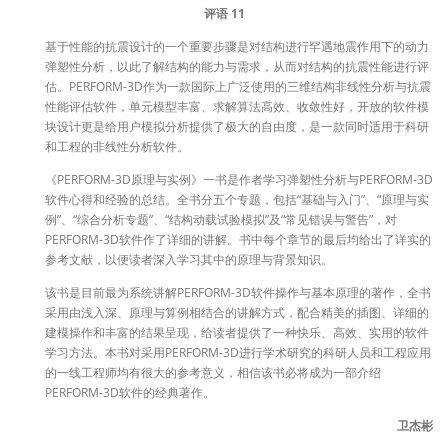
评语 11
基于性能的抗震设计的一个重要步骤是对结构进行罕遇地震作用下的动力
弹塑性分析，以此了解结构的能力与需求，从而对结构的抗震性能进行评
估。PERFORM-3D作为一款国际上广泛使用的三维结构非线性分析与抗震
性能评估软件，单元模型丰富、求解算法高效、收敛性好，开放的软件模
块设计更是给用户模拟分析提供了极大的自由度，是一款同时适用于科研
和工程的非线性分析软件。
《PERFORM-3D原理与实例》一书是作者学习弹塑性分析与PERFORM-3D
软件心得和经验的总结。全书分五个专题，包括“基础与入门”、“原理与实
例”、“综合分析专题”、“结构动载试验模拟”及“常见错误与警告”，对
PERFORM-3D软件作了详细的讲解。书中每个章节的最后均给出了详实的
参考文献，以便读者深入学习其中的原理与背景知识。
该书是目前最为系统讲解PERFORM-3D软件操作与基本原理的著作，全书
采用由浅入深、原理与算例相结合的讲解方式，配合精美的插图、详细的
建模操作和丰富的结果呈现，给读者提供了一种快乐、高效、实用的软件
学习方法。本书对采用PERFORM-3D进行学术研究的科研人员和工程应用
的一线工程师均有很大的参考意义，相信该书必将成为一部介绍
PERFORM-3D软件的经典著作。
卫杰彬