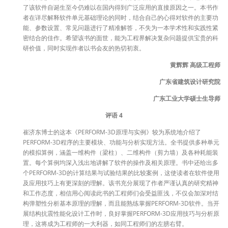
了该软件自诞生至今仍难以在国内得到广泛应用的直接原因之一。本书作
者在详尽解释软件单元基础理论的同时，结合自己的心得对软件的主要功
能、参数设置、常见问题进行了精准解答，不失为一本学术性和实践性紧
密结合的佳作。希望该书的面世，能为工程界解决复杂问题提供宝贵的科
研价值，同时实现作者以书会友的热切初衷。
黄辉辉 高级工程师
广东省建筑设计研究院
广东工业大学硕士生导师
评语 4
崔济东博士的这本《PERFORM-3D原理与实例》较为系统地介绍了
PERFORM-3D程序的主要模块、功能与分析实现方法。全书提供多种单元
的模拟算例，涵盖一维构件（梁柱）、二维构件（剪力墙）及各种耗能装
置。每个算例均深入浅出地讲解了软件的操作及相关原理。书中还给出多
个PERFORM-3D的计算结果与试验结果的比较案例，这使读者在软件使用
及应用技巧上有更深刻的理解。该书充分展现了作者严谨认真的研究精神
和工作态度，相信用心阅读此书的工程师们会受益匪浅，不仅会加深对结
构弹塑性分析基本原理的理解，而且能熟练掌握PERFORM-3D软件。当开
展结构抗震性能化设计工作时，良好掌握PERFORM-3D应用技巧与分析原
理，这将成为工程师的一大利器，如同工程师们的左膀右臂。