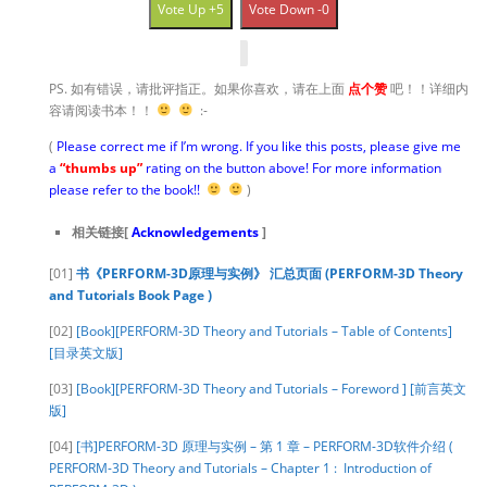
Vote Up +5
Vote Down -0
PS. 如有错误，请批评指正。如果你喜欢，请在上面
点个赞
吧！！详细内
容请阅读书本！！
:-
(
Please correct me if I’m wrong. If you like this posts, please give me
a
“thumbs up”
rating on the button above! For more information
please refer to the book!!
)
相关链接[
Acknowledgements
]
[01]
书《PERFORM-3D原理与实例》 汇总页面 (PERFORM-3D Theory
and Tutorials Book Page )
[02]
[Book][PERFORM-3D Theory and Tutorials – Table of Contents]
[目录英文版]
[03]
[Book][PERFORM-3D Theory and Tutorials – Foreword ] [前言英文
版]
[04]
[书]PERFORM-3D 原理与实例 – 第 1 章 – PERFORM-3D软件介绍 (
PERFORM-3D Theory and Tutorials – Chapter 1 : Introduction of