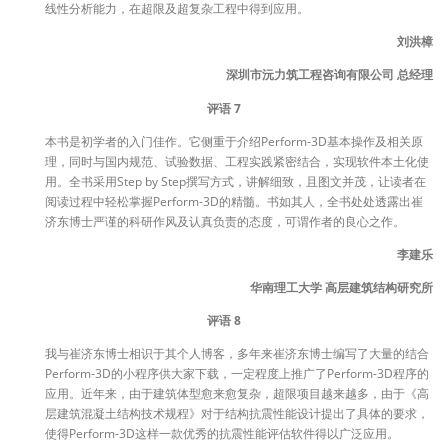
线性分析能力，在超限及超复杂工程中得到应用。
刘洪樟
深圳市沅力筑工程咨询有限公司 总经理
评语 7
本书是初学者的入门佳作。它侧重于介绍Perform-3D基本操作及相关原
理，同时与国内规范、试验数据、工程实践紧密结合，实现软件本土化使
用。全书采用Step by Step撰写方式，讲解细致，且图文并茂，让读者在
阅读过程中轻松掌握Perform-3D的精髓。书如其人，全书处处透露出崔
济东博士严谨的科研作风及认真负责的态度，可谓作者的良心之作。
李建乐
华南理工大学 高层建筑结构研究所
评语 8
我与崔济东博士相识于其个人博客，多年来崔济东博士编写了大量的结合
Perform-3D的小程序供大家下载，一定程度上推广了Perform-3D程序的
应用。近年来，由于建筑体型愈来愈复杂，超限项目越来越多，由于《高
层建筑混凝土结构技术规程》对于结构抗震性能设计提出了具体的要求，
使得Perform-3D这样一款优秀的抗震性能评估软件得以广泛应用。