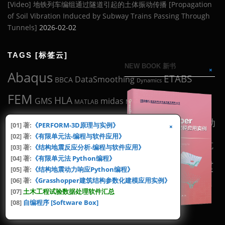
[Video] 地铁列车编组通过隧道引起的土体振动传播 [Propagation
of Soil Vibration Induced by Subway Trains Passing Through
Tunnels]
2026-02-02
TAGS [标签云]
NEW BOOK 新书
Abaqus
ETABS
DataSmoothing
BBCA
Dynamics
FEM
Midas
HLA
midas
GMS
MATLAB
Midas2Abaqus
YJK
Gen
PERFORM-3D
Tool
动
SAP2000
YPD
书
[01] 著:
《PERFORM-3D原理与实例》
[02] 著:
《有限单元法-编程与软件应用》
工具
地震波
反应谱
力学
地震工程
抗
抗规
地震动
[03] 著:
《结构地震反应分析-编程与软件应用》
[04] 著:
《有限单元法 Python编程》
盈建
有限元
滞回曲线
震设计
滞回环
混凝土
[05] 著:
《结构地震动力响应Python编程》
父亲
[06] 著:
《Grasshopper建筑结构参数化建模应用实例》
编程
科
结构设计
论文
科研
结构分析
规范
[07]
土木工程试验数据处理软件汇总
[08]
自编程序 [Software Box]
试验
软件
选波
钢结构
试验数据
骨架曲线
高规