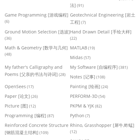
法]
(91)
Game Programming [游戏编程]
Geotechnical Engineering [岩土
(6)
工程]
(7)
Ground Motion Selection [选波]
Hand Drawn Detail [手绘大样]
(36)
(22)
Math & Geometry [数学与几何]
MATLAB
(19)
(48)
Midas
(57)
My father's Calligraphy and
My Software [自编程序]
(381)
Poems [父亲的书法与诗词]
(28)
Notes [记事]
(108)
OpenSees
Painting [绘画]
(17)
(24)
Paper [论文]
PERFORM-3D
(26)
(54)
Picture [图]
PKPM & YJK
(12)
(82)
Programming [编程]
Python
(87)
(7)
Reinforced Concrete Structure
Rhino, Grasshopper [犀牛,蚱蜢]
(12)
[钢筋混凝土结构]
(109)