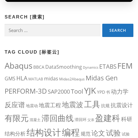
SEARCH [搜索]
Search
for:
TAG CLOUD [标签云]
Abaqus
FEM
ETABS
DataSmoothing
BBCA
Dynamics
Midas Gen
HLA
midas
GMS
MATLAB
Midas2Abaqus
YJK
PERFORM-3D
Tool
动力学
SAP2000
YPD
书
工具
地震波
反应谱
地震工程
抗震设计
抗规
地震动
盈建科
有限元
滞回曲线
科研
滞回环
混凝土
父亲
编程
结构设计
试验
论文
结构分析
规范
试验