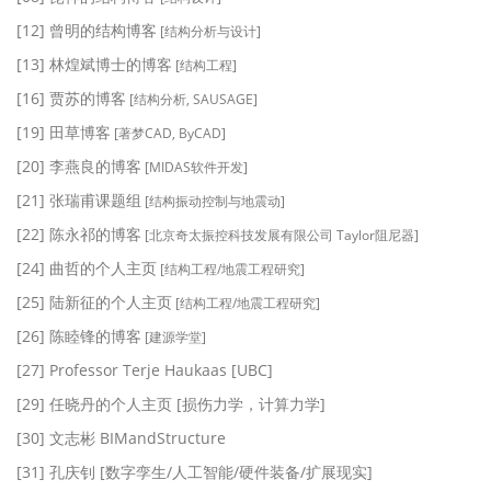
[12] 曾明的结构博客
[结构分析与设计]
[13] 林煌斌博士的博客
[结构工程]
[16] 贾苏的博客
[结构分析, SAUSAGE]
[19] 田草博客
[著梦CAD, ByCAD]
[20] 李燕良的博客
[MIDAS软件开发]
[21] 张瑞甫课题组
[结构振动控制与地震动]
[22] 陈永祁的博客
[北京奇太振控科技发展有限公司 Taylor阻尼器]
[24] 曲哲的个人主页
[结构工程/地震工程研究]
[25] 陆新征的个人主页
[结构工程/地震工程研究]
[26] 陈睦锋的博客
[建源学堂]
[27] Professor Terje Haukaas [UBC]
[29] 任晓丹的个人主页 [损伤力学，计算力学]
[30] 文志彬 BIMandStructure
[31] 孔庆钊 [数字孪生/人工智能/硬件装备/扩展现实]