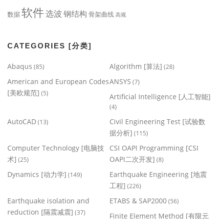
软件
选波
钢结构
数据
骨架曲线
高规
CATEGORIES [分类]
Abaqus
Algorithm [算法]
(85)
(28)
American and European Codes
ANSYS
(7)
[美欧规范]
(5)
Artificial Intelligence [人工智能]
(4)
AutoCAD
Civil Engineering Test [试验数
(13)
据分析]
(115)
Computer Technology [电脑技
CSI OAPI Programming [CSI
术]
OAPI二次开发]
(25)
(8)
Dynamics [动力学]
Earthquake Engineering [地震
(149)
工程]
(226)
Earthquake isolation and
ETABS & SAP2000
(56)
reduction [隔震减震]
(37)
Finite Element Method [有限元