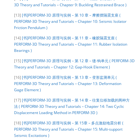
3D Theory and Tutorials – Chapter 9: Buckling Restrained Brace )
[13]
[书]PERFORM-3D 原理与实例 – 第 10 章 – 摩擦摆隔震支座 (
PERFORM-3D Theory and Tutorials – Chapter 10: Seismic Isolator
Friction Pendulum )
[14]
[书]PERFORM-3D 原理与实例 – 第 11 章 – 橡胶隔震支座 (
PERFORM-3D Theory and Tutorials – Chapter 11: Rubber Isolation
Bearings )
[15]
[书]PERFORM-3D 原理与实例 – 第 12 章 – 缝-钩单元 ( PERFORM-3D
Theory and Tutorials – Chapter 12: Gap-Hook Element )
[16]
[书]PERFORM-3D 原理与实例 – 第 13 章 – 变形监测单元 (
PERFORM-3D Theory and Tutorials – Chapter 13: Deformation
Gage Element )
[17]
[书]PERFORM-3D 原理与实例 – 第 14 章 – 往复位移加载的两种方
法 ( PERFORM-3D Theory and Tutorials – Chapter 14: Two Cyclic
Displacement Loading Method in PERFORM-3D )
[18]
[书]PERFORM-3D 原理与实例 – 第 15章 – 多点激励地震分析 (
PERFORM-3D Theory and Tutorials – Chapter 15: Multi-support
Seismic Excitations )