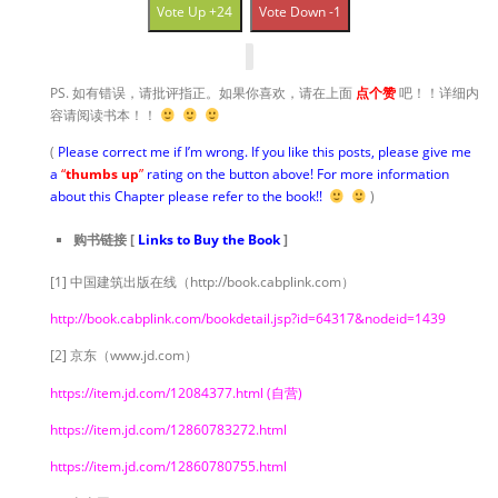
Vote Up +24
Vote Down -1
PS. 如有错误，请批评指正。如果你喜欢，请在上面
点个赞
吧！！详细内
容请阅读书本！！
(
Please correct me if I’m wrong. If you like this posts, please give me
a
“
thumbs up
”
rating on the button above! For more information
about this Chapter please refer to the book!!
)
购书链接 [
Links to Buy the Book
]
[1] 中国建筑出版在线（http://book.cabplink.com）
http://book.cabplink.com/bookdetail.jsp?id=64317&nodeid=1439
[2] 京东（www.jd.com）
https://item.jd.com/12084377.html
(自营)
https://item.jd.com/12860783272.html
https://item.jd.com/12860780755.html