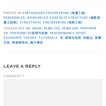
POSTED IN
EARTHQUAKE ENGINEERING [地震工程]
,
PERFORM-3D
,
REINFORCED CONCRETE STRUCTURE [钢筋混
凝土结构]
,
STRUCTURAL ENGINEERING [结构工程]
TAGGED
ATC-40
,
BOOK
,
FEMA 356
,
FEMA 440
,
PERFORM-
3D
,
PERFORM-3D原理与实例
,
PERFORMANCE POINT
,
PUSHOVER
,
THEORY
,
TUTORIALS
,
书
,
原理与实例
,
性能点
,
推覆
分析
,
等效线性化
,
能力谱法
LEAVE A REPLY
COMMENT
*