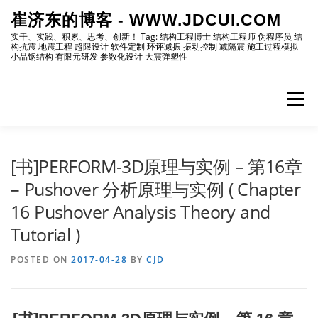
Skip
崔济东的博客 - WWW.JDCUI.COM
to
content
实干、实践、积累、思考、创新！ Tag: 结构工程博士 结构工程师 伪程序员 结
构抗震 地震工程 超限设计 软件定制 环评减振 振动控制 减隔震 施工过程模拟
小品钢结构 有限元研发 参数化设计 大震弹塑性
Menu
[最新]
[地震工程]
[振动控制]
[试验分析]
[书]PERFORM-3D原理与实例 – 第16章
– Pushover 分析原理与实例 ( Chapter
16 Pushover Analysis Theory and
[自编程序]
[软件笔记]
[仿真分析]
[出版物]
Tutorial )
POSTED ON
[编程]
2017-04-28
[资源]
[博主]
BY
CJD
[网站]