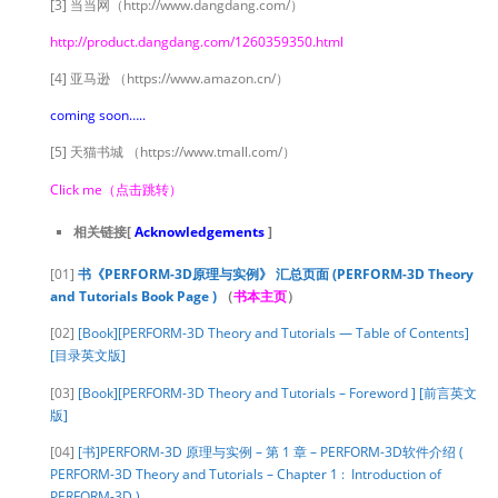
[3] 当当网（http://www.dangdang.com/）
http://product.dangdang.com/1260359350.html
[4] 亚马逊 （https://www.amazon.cn/）
coming soon…..
[5] 天猫书城 （https://www.tmall.com/）
Click me（点击跳转）
相关链接[
Acknowledgements
]
[01]
书《PERFORM-3D原理与实例》 汇总页面 (PERFORM-3D Theory
and Tutorials Book Page )
（
书本主页
）
[02]
[Book][PERFORM-3D Theory and Tutorials — Table of Contents]
[目录英文版]
[03]
[Book][PERFORM-3D Theory and Tutorials – Foreword ] [前言英文
版]
[04]
[书]PERFORM-3D 原理与实例 – 第 1 章 – PERFORM-3D软件介绍 (
PERFORM-3D Theory and Tutorials – Chapter 1 : Introduction of
PERFORM-3D )