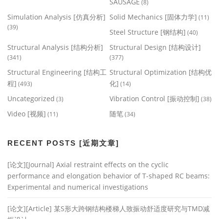
SAUSAGE
(8)
Simulation Analysis [仿真分析]
Solid Mechanics [固体力学]
(11)
(39)
Steel Structure [钢结构]
(40)
Structural Analysis [结构分析]
Structural Design [结构设计]
(341)
(377)
Structural Engineering [结构工
Structural Optimization [结构优
程]
化]
(493)
(14)
Uncategorized
Vibration Control [振动控制]
(3)
(38)
Video [视频]
随笔
(11)
(34)
RECENT POSTS [近期文章]
[论文][Journal] Axial restraint effects on the cyclic
performance and elongation behavior of T-shaped RC beams:
Experimental and numerical investigations
[论文][Article] 某S形大跨钢结构楼梯人致振动舒适度研究与TMD减