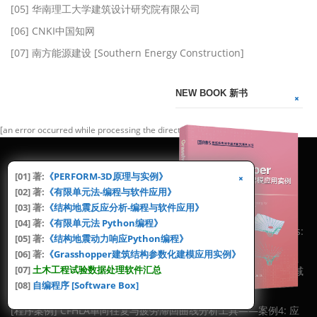
[05] 华南理工大学建筑设计研究院有限公司
[06] CNKI中国知网
[07] 南方能源建设 [Southern Energy Construction]
NEW BOOK 新书
[an error occurred while processing the directive]
[01] 著:
《PERFORM-3D原理与实例》
RECENT POSTS [近期文章]
[02] 著:
《有限单元法-编程与软件应用》
[03] 著:
《结构地震反应分析-编程与软件应用》
[论文][Journal] Axial restraint effects on the cyclic
[04] 著:
《有限单元法 Python编程》
performance and elongation behavior of T-shaped RC beams:
[05] 著:
《结构地震动力响应Python编程》
Experimental and numerical investigations
2026-07-16
[06] 著:
《Grasshopper建筑结构参数化建模应用实例》
[07]
土木工程试验数据处理软件汇总
[论文][Article] 某S形大跨钢结构楼梯人致振动舒适度研究与TMD减
[08]
自编程序 [Software Box]
振设计
2026-06-22
[程序案例] CFHLA单向往复与疲劳滞回曲线分析工具——案例4: 应