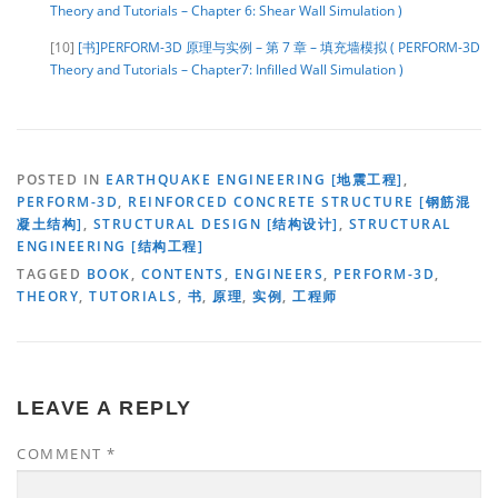
Theory and Tutorials – Chapter 6: Shear Wall Simulation )
[10]
[书]PERFORM-3D 原理与实例 – 第 7 章 – 填充墙模拟 ( PERFORM-3D
Theory and Tutorials – Chapter7: Infilled Wall Simulation )
POSTED IN
EARTHQUAKE ENGINEERING [地震工程]
,
PERFORM-3D
,
REINFORCED CONCRETE STRUCTURE [钢筋混
凝土结构]
,
STRUCTURAL DESIGN [结构设计]
,
STRUCTURAL
ENGINEERING [结构工程]
TAGGED
BOOK
,
CONTENTS
,
ENGINEERS
,
PERFORM-3D
,
THEORY
,
TUTORIALS
,
书
,
原理
,
实例
,
工程师
LEAVE A REPLY
COMMENT
*