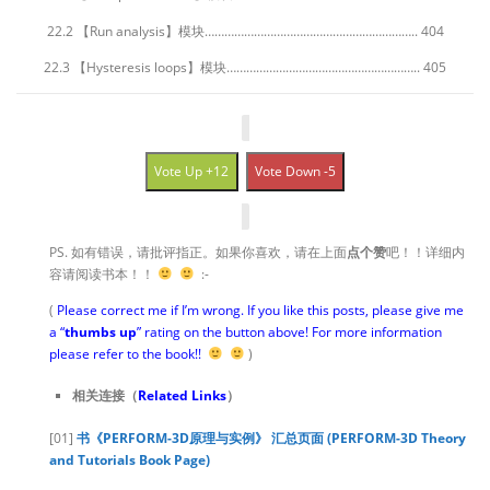
22.2 【Run analysis】模块……………………………………………………….. 404
22.3 【Hysteresis loops】模块………………………………………………….. 405
Vote Up +12
Vote Down -5
PS. 如有错误，请批评指正。如果你喜欢，请在上面
点个赞
吧！！详细内
容请阅读书本！！
:-
(
Please correct me if I’m wrong. If you like this posts, please give me
a “
thumbs up
” rating on the button above! For more information
please refer to the book!!
)
相关连接（
Related Links
）
[01]
书《PERFORM-3D原理与实例》 汇总页面 (PERFORM-3D Theory
and Tutorials Book Page)