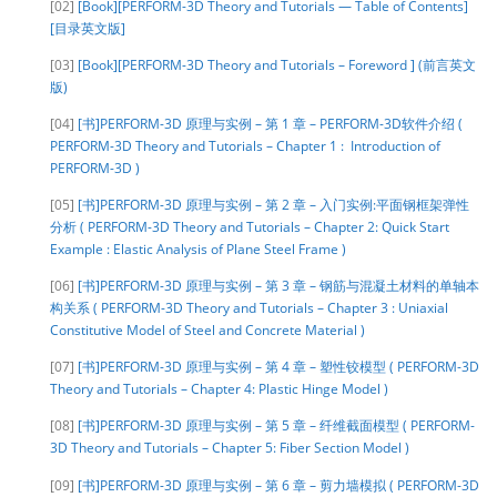
[02]
[Book][PERFORM-3D Theory and Tutorials — Table of Contents]
[目录英文版]
[03]
[Book][PERFORM-3D Theory and Tutorials – Foreword ] (前言英文
版)
[04]
[书]PERFORM-3D 原理与实例 – 第 1 章 – PERFORM-3D软件介绍 (
PERFORM-3D Theory and Tutorials – Chapter 1 : Introduction of
PERFORM-3D )
[05]
[书]PERFORM-3D 原理与实例 – 第 2 章 – 入门实例:平面钢框架弹性
分析 ( PERFORM-3D Theory and Tutorials – Chapter 2: Quick Start
Example : Elastic Analysis of Plane Steel Frame )
[06]
[书]PERFORM-3D 原理与实例 – 第 3 章 – 钢筋与混凝土材料的单轴本
构关系 ( PERFORM-3D Theory and Tutorials – Chapter 3 : Uniaxial
Constitutive Model of Steel and Concrete Material )
[07]
[书]PERFORM-3D 原理与实例 – 第 4 章 – 塑性铰模型 ( PERFORM-3D
Theory and Tutorials – Chapter 4: Plastic Hinge Model )
[08]
[书]PERFORM-3D 原理与实例 – 第 5 章 – 纤维截面模型 ( PERFORM-
3D Theory and Tutorials – Chapter 5: Fiber Section Model )
[09]
[书]PERFORM-3D 原理与实例 – 第 6 章 – 剪力墙模拟 ( PERFORM-3D