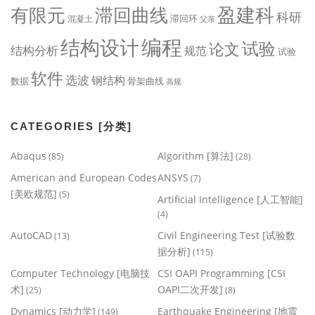
盈建科
有限元
滞回曲线
科研
滞回环
混凝土
父亲
编程
结构设计
试验
论文
结构分析
规范
试验
软件
选波
钢结构
数据
骨架曲线
高规
CATEGORIES [分类]
Abaqus
Algorithm [算法]
(85)
(28)
American and European Codes
ANSYS
(7)
[美欧规范]
(5)
Artificial Intelligence [人工智能]
(4)
AutoCAD
Civil Engineering Test [试验数
(13)
据分析]
(115)
Computer Technology [电脑技
CSI OAPI Programming [CSI
术]
OAPI二次开发]
(25)
(8)
Dynamics [动力学]
Earthquake Engineering [地震
(149)