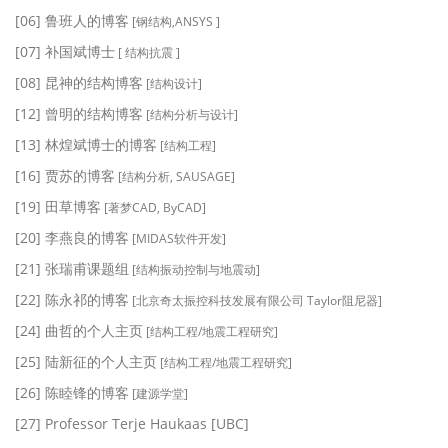
[06] 鲁班人的博客
[钢结构,ANSYS ]
[07] 补国斌博士
[ 结构抗震 ]
[08] 昆神的结构博客
[结构设计]
[12] 曾明的结构博客
[结构分析与设计]
[13] 林煌斌博士的博客
[结构工程]
[16] 贾苏的博客
[结构分析, SAUSAGE]
[19] 田草博客
[著梦CAD, ByCAD]
[20] 李燕良的博客
[MIDAS软件开发]
[21] 张瑞甫课题组
[结构振动控制与地震动]
[22] 陈永祁的博客
[北京奇太振控科技发展有限公司 Taylor阻尼器]
[24] 曲哲的个人主页
[结构工程/地震工程研究]
[25] 陆新征的个人主页
[结构工程/地震工程研究]
[26] 陈睦锋的博客
[建源学堂]
[27] Professor Terje Haukaas [UBC]