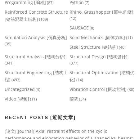
Programming [编程]
Python
(87)
(7)
Reinforced Concrete Structure
Rhino, Grasshopper [犀牛,蚱蜢]
(12)
[钢筋混凝土结构]
(109)
SAUSAGE
(8)
Simulation Analysis [仿真分析]
Solid Mechanics [固体力学]
(11)
(39)
Steel Structure [钢结构]
(40)
Structural Analysis [结构分析]
Structural Design [结构设计]
(341)
(377)
Structural Engineering [结构工
Structural Optimization [结构优
程]
化]
(493)
(14)
Uncategorized
Vibration Control [振动控制]
(3)
(38)
Video [视频]
随笔
(11)
(34)
RECENT POSTS [近期文章]
[论文][Journal] Axial restraint effects on the cyclic
performance and elongation behavior of T-shaped RC beams: