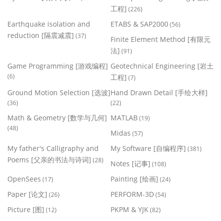
工程]
(226)
Earthquake isolation and
ETABS & SAP2000
(56)
reduction [隔震减震]
(37)
Finite Element Method [有限元
法]
(91)
Game Programming [游戏编程]
Geotechnical Engineering [岩土
(6)
工程]
(7)
Ground Motion Selection [选波]
Hand Drawn Detail [手绘大样]
(36)
(22)
Math & Geometry [数学与几何]
MATLAB
(19)
(48)
Midas
(57)
My father's Calligraphy and
My Software [自编程序]
(381)
Poems [父亲的书法与诗词]
(28)
Notes [记事]
(108)
OpenSees
Painting [绘画]
(17)
(24)
Paper [论文]
PERFORM-3D
(26)
(54)
Picture [图]
PKPM & YJK
(12)
(82)