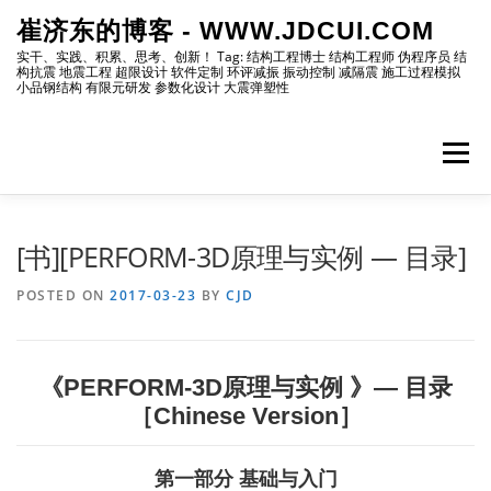
Skip
崔济东的博客 - WWW.JDCUI.COM
to
content
实干、实践、积累、思考、创新！ Tag: 结构工程博士 结构工程师 伪程序员 结
构抗震 地震工程 超限设计 软件定制 环评减振 振动控制 减隔震 施工过程模拟
小品钢结构 有限元研发 参数化设计 大震弹塑性
Menu
[最新]
[地震工程]
[振动控制]
[试验分析]
[书][PERFORM-3D原理与实例 — 目录]
POSTED ON
2017-03-23
BY
CJD
[自编程序]
[软件笔记]
[仿真分析]
[出版物]
《
PERFORM-3D
原理与实例
》
—
目录
[编程]
[资源]
[博主]
[网站]
［Chinese Version］
第一部分 基础与入门